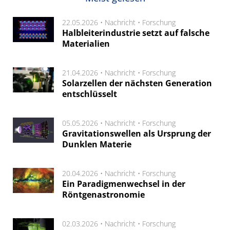
22.05.2026 •
Nachricht
•
Forschung
Halbleiterindustrie setzt auf falsche
Materialien
21.04.2026 •
Nachricht
•
Forschung
Solarzellen der nächsten Generation
entschlüsselt
05.05.2026 •
Nachricht
•
Forschung
Gravitationswellen als Ursprung der
Dunklen Materie
20.04.2026 •
Nachricht
•
Forschung
Ein Paradigmenwechsel in der
Röntgenastronomie
02.03.2026 •
Nachricht
•
Forschung