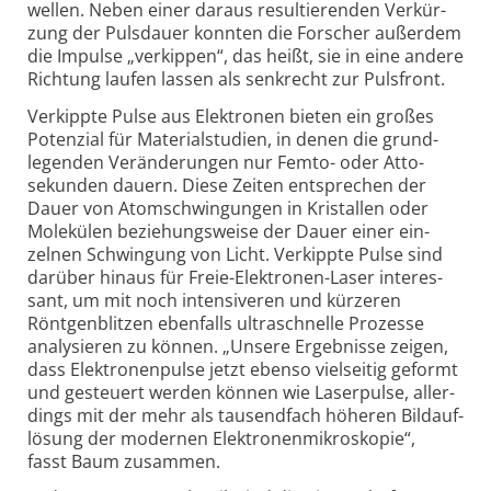
wellen. Neben einer daraus resul­tie­renden Ver­kür­
zung der Puls­dauer konnten die Forscher außer­dem
die Impulse „ver­kippen“, das heißt, sie in eine andere
Richtung laufen lassen als senk­recht zur Puls­front.
Verkippte Pulse aus Elektronen bieten ein großes
Poten­zial für Material­studien, in denen die grund­
legenden Ver­ände­rungen nur Femto- oder Atto­
sekunden dauern. Diese Zeiten ent­sprechen der
Dauer von Atom­schwin­gungen in Kristallen oder
Mole­külen bezie­hungs­weise der Dauer einer ein­
zelnen Schwin­gung von Licht. Ver­kippte Pulse sind
darüber hinaus für Freie-
Elek­tronen-
Laser interes­
sant, um mit noch inten­si­veren und kürzeren
Röntgen­blitzen eben­falls ultra­schnelle Prozesse
analy­sieren zu können. „Unsere Ergeb­nisse zeigen,
dass Elek­tronen­pulse jetzt ebenso viel­seitig geformt
und gesteuert werden können wie Laser­pulse, aller­
dings mit der mehr als tausend­fach höheren Bild­auf­
lösung der modernen Elek­tronen­mikro­skopie“,
fasst Baum zusammen.