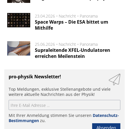
23.04.2026 •
Nachricht
•
Panorama
Space Warps – Die ESA bittet um
Mithilfe
25.06.2026 •
Nachricht
•
Panorama
Supraleitende XFEL-Undulatoren
erreichen Meilenstein
pro-physik Newsletter!
Top Meldungen, exklusive Stellenangebote und viele
weitere aktuelle Nachrichten aus der Physik!
Mit Ihrer Anmeldung stimmen Sie unseren
Datenschutz-
Bestimmungen
zu.
Absenden