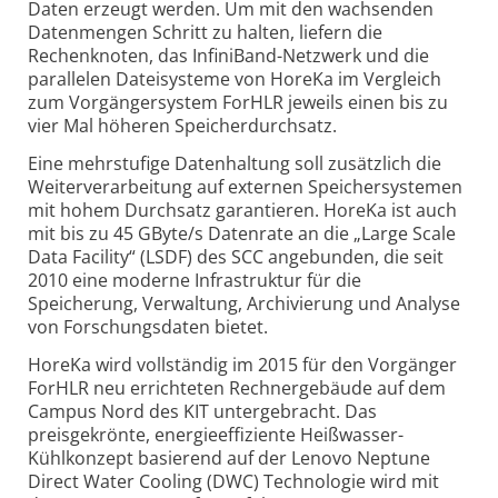
Daten erzeugt werden. Um mit den wachsenden
Datenmengen Schritt zu halten, liefern die
Rechenknoten, das InfiniBand-Netzwerk und die
parallelen Dateisysteme von HoreKa im Vergleich
zum Vorgänger­system ForHLR jeweils einen bis zu
vier Mal höheren Speicher­durchsatz.
Eine mehrstufige Datenhaltung soll zusätzlich die
Weiter­verarbeitung auf externen Speicher­systemen
mit hohem Durchsatz garantieren. HoreKa ist auch
mit bis zu 45 GByte/s Datenrate an die „Large Scale
Data Facility“ (LSDF) des SCC angebunden, die seit
2010 eine moderne Infrastruktur für die
Speicherung, Verwaltung, Archivierung und Analyse
von Forschungs­daten bietet.
HoreKa wird vollständig im 2015 für den Vorgänger
ForHLR neu errichteten Rechner­gebäude auf dem
Campus Nord des KIT untergebracht. Das
preisgekrönte, energie­effiziente Heißwasser-
Kühlkonzept basierend auf der Lenovo Neptune
Direct Water Cooling (DWC) Technologie wird mit