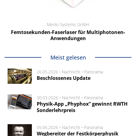
Menlo Systems GmbH
Femtosekunden-Faserlaser für Multiphotonen-
Anwendungen
Meist gelesen
26.05.2026 •
Nachricht
•
Panorama
Beschlossenes Update
30.03.2026 •
Nachricht
•
Panorama
Physik-App „Phyphox“ gewinnt RWTH
Sonderlehrpreis
05.06.2026 •
Nachricht
•
Panorama
Wegbereiter der Festkörperphysik