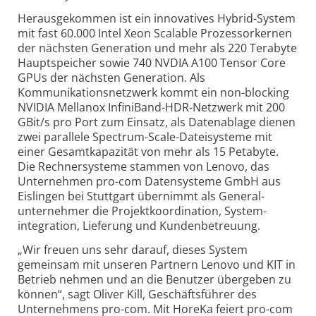
Herausgekommen ist ein innovatives Hybrid-System
mit fast 60.000 Intel Xeon Scalable Prozessorkernen
der nächsten Generation und mehr als 220 Terabyte
Hauptspeicher sowie 740 NVDIA A100 Tensor Core
GPUs der nächsten Generation. Als
Kommunikations­netzwerk kommt ein non-blocking
NVIDIA Mellanox InfiniBand-HDR-Netzwerk mit 200
GBit/s pro Port zum Einsatz, als Datenablage dienen
zwei parallele Spectrum-Scale-Dateisysteme mit
einer Gesamt­kapazität von mehr als 15 Petabyte.
Die Rechner­systeme stammen von Lenovo, das
Unternehmen pro-com Datensysteme GmbH aus
Eislingen bei Stuttgart übernimmt als General­
unternehmer die Projekt­koordination, System­
integration, Lieferung und Kundenbetreuung.
„Wir freuen uns sehr darauf, dieses System
gemeinsam mit unseren Partnern Lenovo und KIT in
Betrieb nehmen und an die Benutzer übergeben zu
können“, sagt Oliver Kill, Geschäftsführer des
Unternehmens pro-com. Mit HoreKa feiert pro-com