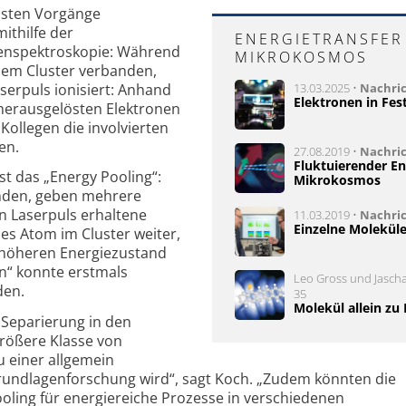
östen Vorgänge
ithilfe der
ENERGIETRANSFER
enspektroskopie: Während
MIKROKOSMOS
nem Cluster verbanden,
serpuls ionisiert: Anhand
13.03.2025 •
Nachri
Elektronen in Fe
 herausgelösten Elektronen
ollegen die involvierten
en.
27.08.2019 •
Nachri
Fluktuierender En
st das „Energy Pooling“:
Mikrokosmos
inden, geben mehrere
 Laserpuls erhaltene
11.03.2019 •
Nachri
Einzelne Molekül
es Atom im Cluster weiter,
h höheren Energiezustand
ln“ konnte erstmals
Leo Gross und Jascha
den.
35
Molekül allein zu
 Separierung in den
größere Klasse von
u einer allgemein
undlagenforschung wird“, sagt Koch. „Zudem könnten die
oling für energiereiche Prozesse in verschiedenen