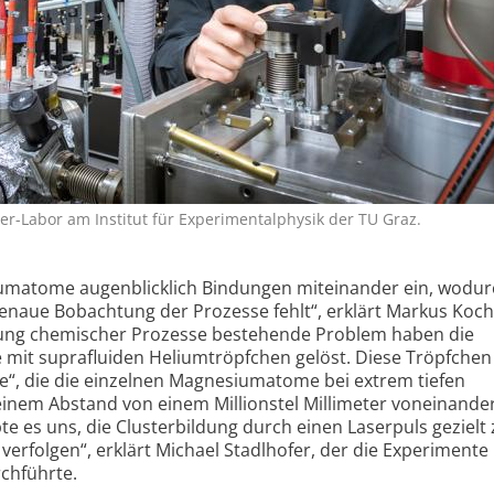
-Labor am Institut für Experimentalphysik der TU Graz.
matome augenblicklich Bindungen miteinander ein, wodur
genaue Bobachtung der Prozesse fehlt“, erklärt Markus Koch
tung chemischer Prozesse bestehende Problem haben die
mit suprafluiden Heliumtröpfchen gelöst. Diese Tröpfchen
e“, die die einzelnen Magnesiumatome bei extrem tiefen
einem Abstand von einem Millionstel Millimeter voneinande
bte es uns, die
Cluster
bildung durch einen
Laser
puls gezielt
 verfolgen“, erklärt Michael Stadlhofer, der die Experimente
chführte.