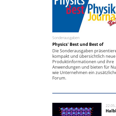
Sonderausgaben
Schäfter + Kirchhoff
Physics' Best und Best of
Faserkoppler mit S
Feinfokussierungsmec
Die Sonder­ausgaben präsentier
kompakt und übersichtlich neue
Produkt­informationen und ihre
Anwendungen und bieten für Nu
wie Unternehmen ein zusätzlich
Forum.
22.05
Halbl