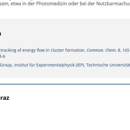
ein, etwa in der Photomedizin oder bei der Nutzbarmach
n
e tracking of energy flow in cluster formation,
Commun. Chem.
8, 165 
3-6
oup, Institut für Experimentalphysik (IEP), Technische Universitä
Graz