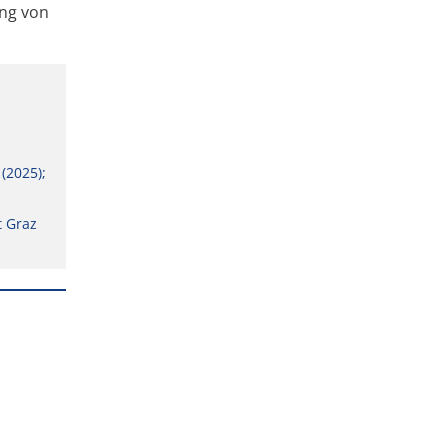
ung von
(2025);
t Graz