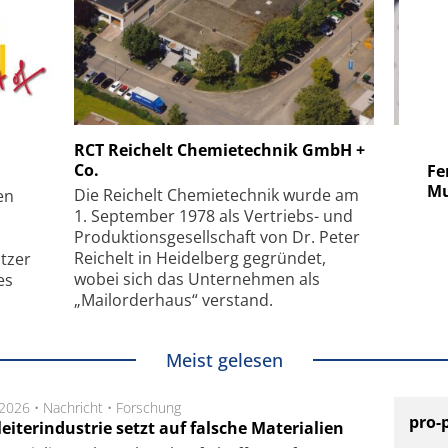
 GmbH
SmarAct GmbH
RCT Reichelt Chemietechnik GmbH +
Co.
uper-
Elektronenmikroskopie auf
Fem
hanismus
kleinstem Raum
Mu
Die Reichelt Chemietechnik wurde am
en
1. September 1978 als Vertriebs- und
Produktionsgesellschaft von Dr. Peter
Reichelt in Heidelberg gegründet,
tzer
wobei sich das Unternehmen als
es
„Mailorderhaus“ verstand.
Meist gelesen
.2026 •
Nachricht
•
Forschung
pro-
eiterindustrie setzt auf falsche Materialien