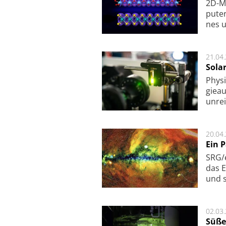
2D-Ma
pu­te
nes u
21.04
Sola
Physi
gie­a
unrei
20.04
Ein 
SRG/e
das E
und s
02.03
Süße