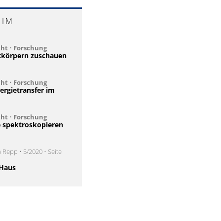
 IM
cht
•
Forschung
stkörpern zuschauen
cht
•
Forschung
ergietransfer im
cht
•
Forschung
e spektroskopieren
 Repp • 5/2020 • Seite
 Haus