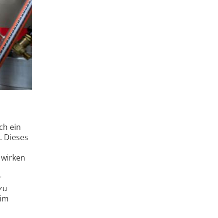
ch ein
. Dieses
 wirken
r
 zu
 im