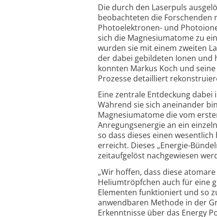
Die durch den Laserpuls ausgel
beobachteten die Forschenden m
Photoelektronen- und Photoion
sich die Magnesiumatome zu ei
wurden sie mit einem zweiten La
der dabei gebildeten Ionen und
konnten Markus Koch und seine K
Prozesse detailliert rekonstruier
Eine zentrale Entdeckung dabei i
Während sie sich aneinander b
Magnesiumatome die vom ersten
Anregungsenergie an ein einzeln
so dass dieses einen wesentlic
erreicht. Dieses „Energie-Bünde
zeitaufgelöst nachgewiesen wer
„Wir hoffen, dass diese atomare
Heliumtröpfchen auch für eine 
Elementen funktioniert und so z
anwendbaren Methode in der Gr
Erkenntnisse über das Energy Po