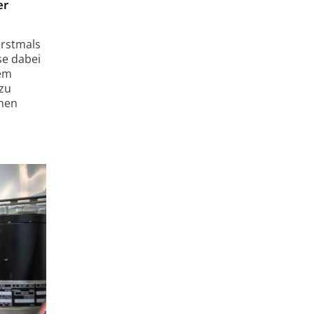
er
erstmals
se dabei
dem
 zu
lnen