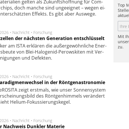
te­ri­a­li­en gel­ten als Zu­kunfts­hoff­nung für Com­
Top M
r­chips, doch man­che sind un­ge­eig­net – we­gen ei­
Stell
n­ter­schätz­ten Ef­fekts. Es gibt aber Aus­we­ge.
aktue
.2026 •
Nachricht
•
Forschung
Mit I
rzellen der nächsten Generation entschlüsselt
unse
ker am ISTA er­klä­ren die außer­ge­wöhn­li­che Ener­
zu.
us­beu­te von Blei-Halo­ge­nid-Perows­ki­ten mit Ver­
­ni­gung­en und De­fek­ten.
.2026 •
Nachricht
•
Forschung
Paradigmenwechsel in der Röntgenastronomie
ROSITA zeigt erst­mals, wie unser Son­nen­sys­tem
r­schei­nungs­bild des Rönt­gen­him­mels ver­än­dert
ieht Helium-Fokus­sie­rungs­ke­gel.
.2026 •
Nachricht
•
Forschung
r Nachweis Dunkler Materie