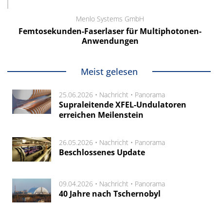
Menlo Systems GmbH
Femtosekunden-Faserlaser für Multiphotonen-
Anwendungen
Meist gelesen
25.06.2026 •
Nachricht
•
Panorama
Supraleitende XFEL-Undulatoren
erreichen Meilenstein
26.05.2026 •
Nachricht
•
Panorama
Beschlossenes Update
09.04.2026 •
Nachricht
•
Panorama
40 Jahre nach Tschernobyl