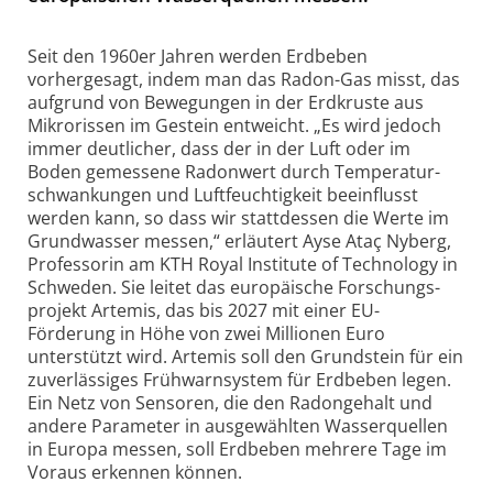
Seit den 1960er Jahren werden Erdbeben
vorhergesagt, indem man das Radon-Gas misst, das
aufgrund von Bewegungen in der Erdkruste aus
Mikro­rissen im Gestein entweicht. „Es wird jedoch
immer deutlicher, dass der in der Luft oder im
Boden gemessene Radonwert durch Temperatur­
schwankungen und Luft­feuchtig­keit beeinflusst
werden kann, so dass wir statt­dessen die Werte im
Grundwasser messen,“ erläutert Ayse Ataç Nyberg,
Professorin am KTH Royal Institute of Technology in
Schweden. Sie leitet das europäische Forschungs­
projekt Artemis, das bis 2027 mit einer EU-
Förderung in Höhe von zwei Millionen Euro
unterstützt wird. Artemis soll den Grundstein für ein
zuver­lässiges Frühwarn­system für Erdbeben legen.
Ein Netz von Sensoren, die den Radongehalt und
andere Parameter in ausgewählten Wasser­quellen
in Europa messen, soll Erdbeben mehrere Tage im
Voraus erkennen können.