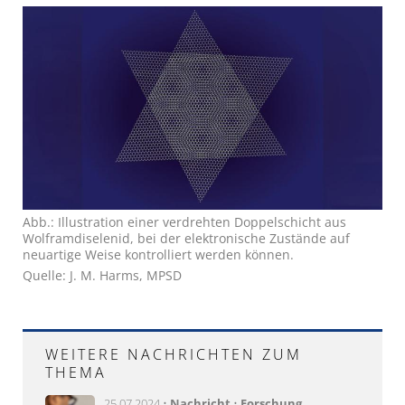
Abb.: Illustration einer verdrehten Doppelschicht aus
Wolframdiselenid, bei der elektronische Zustände auf
neuartige Weise kontrolliert werden können.
Quelle: J. M. Harms, MPSD
WEITERE NACHRICHTEN ZUM
THEMA
25.07.2024 •
Nachricht
•
Forschung