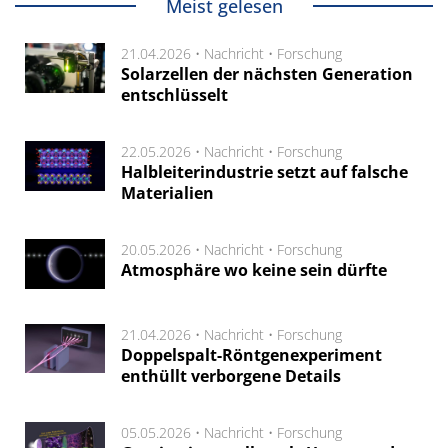
Meist gelesen
21.04.2026 •
Nachricht
•
Forschung
Solarzellen der nächsten Generation
entschlüsselt
22.05.2026 •
Nachricht
•
Forschung
Halbleiterindustrie setzt auf falsche
Materialien
20.05.2026 •
Nachricht
•
Forschung
Atmosphäre wo keine sein dürfte
21.04.2026 •
Nachricht
•
Forschung
Doppelspalt-Röntgenexperiment
enthüllt verborgene Details
05.05.2026 •
Nachricht
•
Forschung