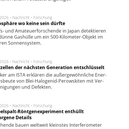
.2026 •
Nachricht
•
Forschung
sphäre wo keine sein dürfte
s- und Ama­teuer­for­schen­de in Japan de­tek­tie­ren
dün­ne Gas­hül­le um ein 500-Kilo­meter-Objekt im
­ren Son­nen­sys­tem.
.2026 •
Nachricht
•
Forschung
rzellen der nächsten Generation entschlüsselt
ker am ISTA er­klä­ren die außer­ge­wöhn­li­che Ener­
us­beu­te von Blei-Halo­ge­nid-Perows­ki­ten mit Ver­
­ni­gung­en und De­fek­ten.
.2026 •
Nachricht
•
Forschung
elspalt-Röntgenexperiment enthüllt
orgene Details
hen­de bau­en welt­weit kleins­tes In­ter­fe­ro­me­ter