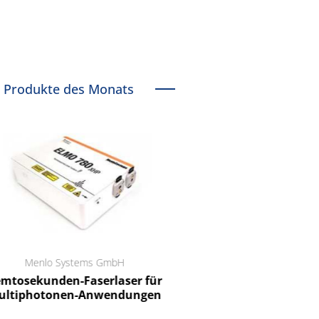
Produkte des Monats
Menlo Systems GmbH
RCT Reichelt Chemietechnik
tosekunden-Faserlaser für
Ein Unternehmen für I
ltiphotonen-Anwendungen