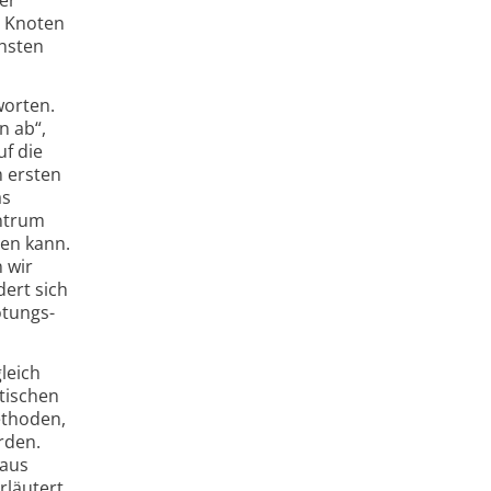
r Knoten
hsten
worten.
n ab“,
uf die
 ersten
as
ntrum
pen kann.
 wir
dert sich
otungs-
leich
tischen
ethoden,
rden.
 aus
rläutert