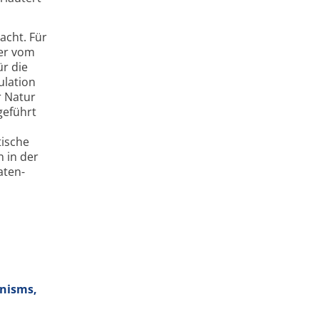
acht. Für
der vom
ür die
ulation
r Natur
geführt
tische
 in der
aten­
anisms,