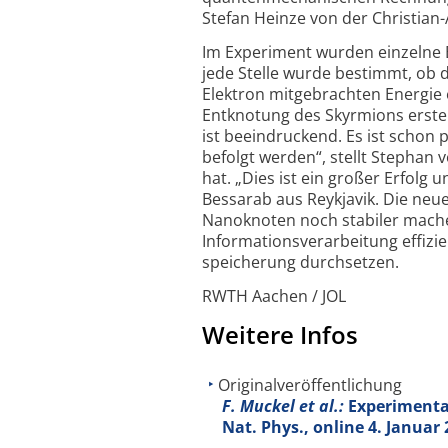
Stefan Heinze von der Christian-A
Im Experiment wurden einzelne E
jede Stelle wurde bestimmt, ob 
Elektron mitgebrachten Energie 
Entknotung des Skyrmions erste
ist beein­druckend. Es ist scho
befolgt werden“, stellt Stephan v
hat. „Dies ist ein großer Erfolg
Bessarab aus Reykjavik. Die neue
Nanoknoten noch stabiler mach
Informations­verarbeitung effiz
speicherung durchsetzen.
RWTH Aachen / JOL
Weitere Infos
Originalveröffentlichung
F. Muckel et al.:
Experimental
Nat. Phys., online 4. Januar