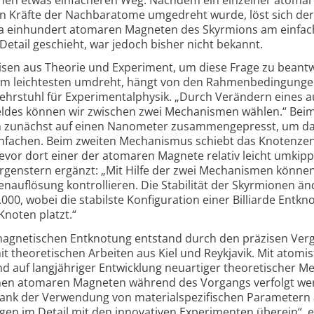
n Kräfte der Nachbar­atome umgedreht wurde, löst sich de
wa einhundert atomaren Magneten des Skyrmions am einfac
etail geschieht, war jedoch bisher nicht bekannt.
isen aus Theorie und Experiment, um diese Frage zu beant
m leichtesten umdreht, hängt von den Rahmen­bedingunge
hrstuhl für Experimental­physik. „Durch Verändern eines a
ldes können wir zwischen zwei Mechanismen wählen.“ Beim
 zunächst auf einen Nanometer zusammen­gepresst, um d
nfachen. Beim zweiten Mechanismus schiebt das Knotenze
vor dort einer der atomaren Magnete relativ leicht umkip
genstern ergänzt: „Mit Hilfe der zwei Mechanismen können
n­auflösung kontrollieren. Die Stabilität der Skyrmionen än
000, wobei die stabilste Konfiguration einer Billiarde Entkn
Knoten platzt.“
magnetischen Entknotung entstand durch den präzisen Verg
 theoretischen Arbeiten aus Kiel und Reykjavik. Mit atomis
d auf langjähriger Entwicklung neuartiger theo­retischer M
lnen atomaren Magneten während des Vorgangs verfolgt we
ank der Verwendung von material­spezifischen Parametern
n im Detail mit den innovativen Experimenten überein“, e