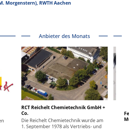
B (M. Morgenstern), RWTH Aachen
Anbieter des Monats
 GmbH
SmarAct GmbH
RCT Reichelt Chemietechnik GmbH +
Co.
uper-
Elektronenmikroskopie auf
Fem
hanismus
kleinstem Raum
Mu
Die Reichelt Chemietechnik wurde am
en
1. September 1978 als Vertriebs- und