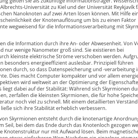
ng gelten sie als zukünftige Informations­träger. Wissensch
lbrechts-Universität zu Kiel und der Universität Reykjavík
schen Nanoknoten auf zwei Arten lösen können. Mit Hilfe ei
rschein­lichkeit der Knoten­auflösung um bis zu einen Faktor
nte wegweisend für die Informations­verarbeitung mit Sky
 die Information durch ihre An- oder Abwesenheit. Von Vor
nd nur wenige Nanometer groß sind. Sie existieren bei
ch kleinste elektrische Ströme verschoben werden. Aufgr
on besonders energieeffizient auslesbar. Prinzipiell führen
nen durch, so dass Daten­speicherung und -verarbeitung i
nte. Dies macht Computer kompakter und vor allem energie
spektiven wird weltweit an der Optimierung der Eigen­schaft
s liegt dabei auf der Stabilität: Während sich Skyrmionen du
en, zerfallen die kleinsten Skyrmionen, die für hohe Speich
tur noch viel zu schnell. Mit einem detaillierten Verständ
ieße sich ihre Stabilität erheblich verbessern.
t von Skyrmionen entsteht durch die knotenartige Anordnun
m Seil, bei dem das Ende durch das Knoten­loch gezogen w
are Knotenstruktur nur mit Aufwand lösen. Beim magnetisch
einen etwas einfacheren Weg: Nachdem ein einzelner atomar