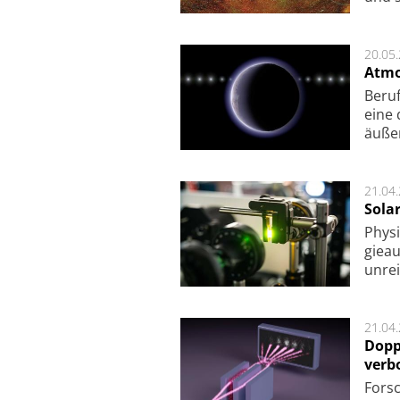
20.05
Atmo
Beruf
eine 
äu­ße
21.04
Sola
Physi
gie­a
unrei
21.04
Dopp
verb
For­sc