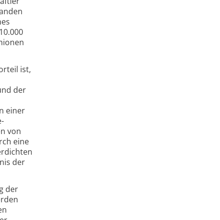
aftler
 fanden
nes
 10.000
rmionen
teil ist,
und der
n einer
­
en von
rch eine
erdichten
nis der
g der
erden
en
er