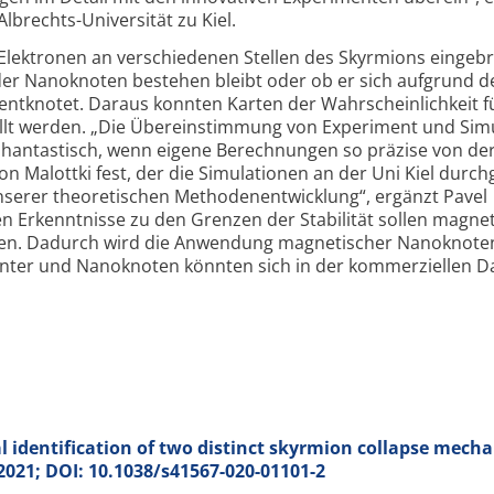
lbrechts-Universität zu Kiel.
lektronen an verschiedenen Stellen des Skyrmions eingebr
der Nanoknoten bestehen bleibt oder ob er sich aufgrund 
entknotet. Daraus konnten Karten der Wahrschein­lichkeit f
llt werden. „Die Über­einstimmung von Experiment und Sim
n phantastisch, wenn eigene Berechnungen so präzise von de
on Malottki fest, der die Simulationen an der Uni Kiel durch
 unserer theoretischen Methoden­entwicklung“, ergänzt Pavel
n Erkennt­nisse zu den Grenzen der Stabilität sollen magne
en. Dadurch wird die Anwendung magne­tischer Nanoknoten
ienter und Nanoknoten könnten sich in der kommerziellen D
 identification of two distinct skyrmion collapse mech
 2021; DOI: 10.1038/s41567-020-01101-2