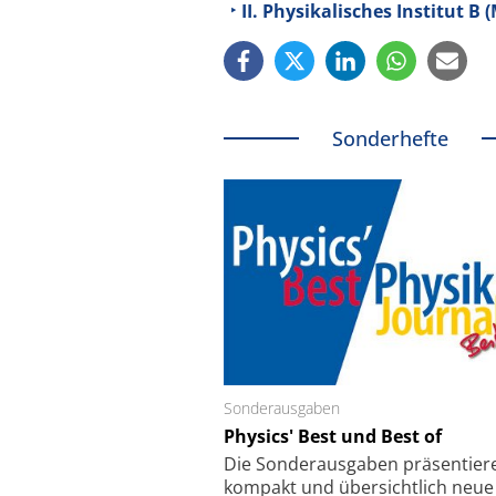
II. Physikalisches Institut 
Sonderhefte
Sonderausgaben
Schäfter + Kirchhoff
Physics' Best und Best of
Faserkoppler mit S
Feinfokussierungsmec
Die Sonder­ausgaben präsentier
kompakt und übersichtlich neue