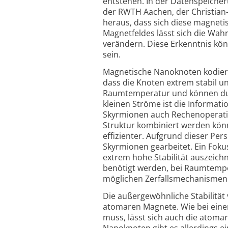
entstehen. In der Datenspeicheru
der RWTH Aachen, der Christian-A
heraus, dass sich diese magneti
Magnet­feldes lässt sich die Wah
verändern. Diese Erkenntnis kön
sein.
Magnetische Nanoknoten kodieren
dass die Knoten extrem stabil u
Raumtemperatur und können dur
kleinen Ströme ist die Informati
Skyrmionen auch Rechenoperatio
Struktur kombiniert werden kön
effizienter. Aufgrund dieser Per
Skyr­mionen gearbeitet. Ein Foku
extrem hohe Stabilität auszeichn
benötigt werden, bei Raumtempera
möglichen Zerfalls­mechanismen l
Die außer­gewöhnliche Stabilitä
atomaren Magnete. Wie bei eine
muss, lässt sich auch die atom
Nanoknoten gibt es allerdings 