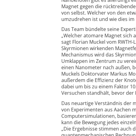
Magnet gegen die rück­treibende
von selbst. Welcher von den et
umzudrehen ist und wie dies im D
Das Team bündelte seine Expert
„Welcher atomare Magnet sich a
sagt Florian Muckel vom RWTH-Le
Skyrmionen wirkenden Magnetfe
Mechanismus wird das Skyrmion
Umklappen im Zentrum zu verei
einen Nanometer nach außen, be
Muckels Doktorvater Markus Mor
außerdem die Effizienz der Knote
dabei um bis zu einem Faktor 10.
Versuchen standhält, bevor der 
Das neuartige Verständnis der 
von Experimenten aus Aachen mit
Computer­simulationen, basieren
kann die Bewegung jedes einze
„Die Ergebnisse stimmen auch d
quanten­mechanischen Rechnunge