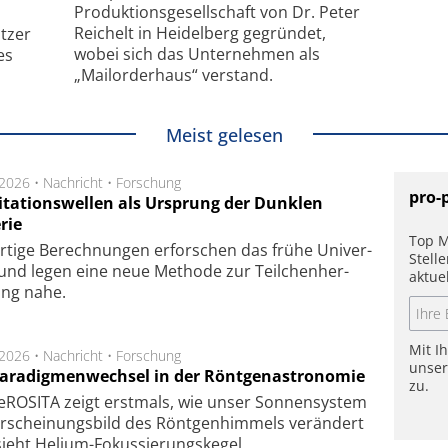
Produktionsgesellschaft von Dr. Peter
Reichelt in Heidelberg gegründet,
tzer
wobei sich das Unternehmen als
es
„Mailorderhaus“ verstand.
Meist gelesen
.2026 •
Nachricht
•
Forschung
pro-
itationswellen als Ursprung der Dunklen
rie
Top M
rtige Be­rech­nung­en er­for­schen das frü­he Uni­ver­
Stell
nd legen eine neue Me­tho­de zur Teil­chen­her­
aktue
lung nahe.
Mit I
.2026 •
Nachricht
•
Forschung
unse
Paradigmenwechsel in der Röntgenastronomie
zu.
ROSITA zeigt erst­mals, wie unser Son­nen­sys­tem
r­schei­nungs­bild des Rönt­gen­him­mels ver­än­dert
ieht Helium-Fokus­sie­rungs­ke­gel.