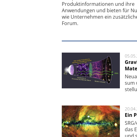
Produkt­informationen und ihre
Anwendungen und bieten für Nu
wie Unternehmen ein zusätzlich
Forum.
05.05
Grav
Mate
Neu­a
sum u
stel­
20.04
Ein 
SRG/e
das E
und s