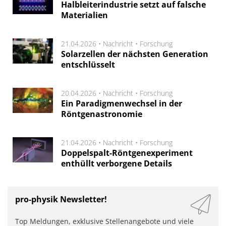
Halbleiterindustrie setzt auf falsche
Materialien
21.04.2026 •
Nachricht
•
Forschung
Solarzellen der nächsten Generation
entschlüsselt
20.04.2026 •
Nachricht
•
Forschung
Ein Paradigmenwechsel in der
Röntgenastronomie
21.04.2026 •
Nachricht
•
Forschung
Doppelspalt-Röntgenexperiment
enthüllt verborgene Details
pro-physik Newsletter!
Top Meldungen, exklusive Stellenangebote und viele