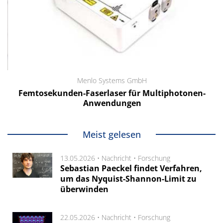
Menlo Systems GmbH
Femtosekunden-Faserlaser für Multiphotonen-
Anwendungen
Meist gelesen
13.05.2026 •
Nachricht
•
Forschung
Sebastian Paeckel findet Verfahren,
um das Nyquist-Shannon-Limit zu
überwinden
22.05.2026 •
Nachricht
•
Forschung