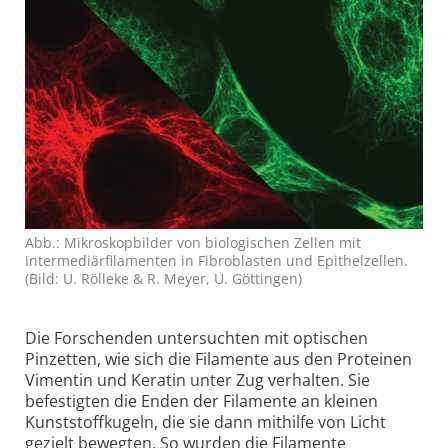
Abb.: Mikroskop­bilder von biologischen Zellen mit
Intermediär­filamenten in Fibroblasten und Epithel­zellen.
(Bild: U. Rölleke & R. Meyer, U. Göttingen)
Die Forschenden untersuchten mit optischen
Pinzetten, wie sich die Filamente aus den Proteinen
Vimentin und Keratin unter Zug verhalten. Sie
befestigten die Enden der Filamente an kleinen
Kunststoff­kugeln, die sie dann mithilfe von Licht
gezielt bewegten. So wurden die Filamente