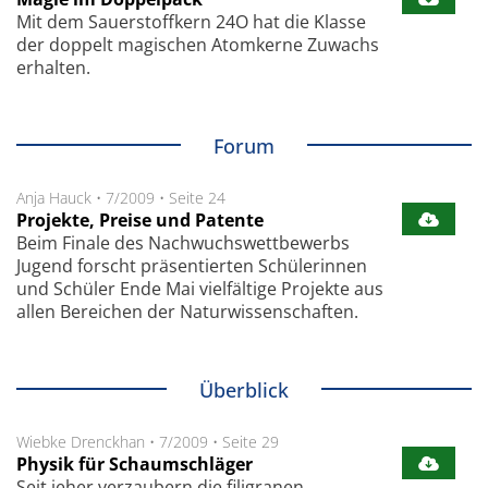
Mit dem Sauerstoffkern 24O hat die Klasse
der doppelt magischen Atomkerne Zuwachs
erhalten.
Forum
Anja Hauck
•
7/2009
•
Seite 24
Projekte, Preise und Patente
Beim Finale des Nachwuchswettbewerbs
Jugend forscht präsentierten Schülerinnen
und Schüler Ende Mai vielfältige Projekte aus
allen Bereichen der Naturwissenschaften.
Überblick
Wiebke Drenckhan
•
7/2009
•
Seite 29
Physik für Schaumschläger
Seit jeher verzaubern die filigranen