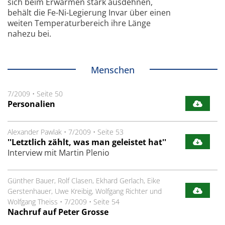
sich beim Erwärmen stark ausdehnen,
behält die Fe-Ni-Legierung Invar über einen
weiten Temperaturbereich ihre Länge
nahezu bei.
Menschen
7/2009
•
Seite 50
Personalien
Alexander Pawlak
•
7/2009
•
Seite 53
''Letztlich zählt, was man geleistet hat''
Interview mit Martin Plenio
Günther Bauer, Rolf Clasen, Ekhard Gerlach, Eike
Gerstenhauer, Uwe Kreibig, Wolfgang Richter und
Wolfgang Theiss
•
7/2009
•
Seite 54
Nachruf auf Peter Grosse