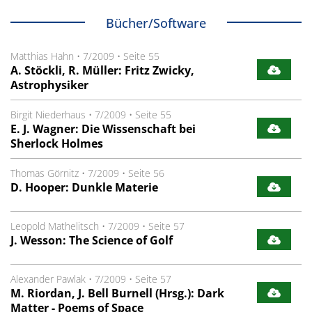
Bücher/Software
Matthias Hahn
•
7/2009
•
Seite 55
A. Stöckli, R. Müller: Fritz Zwicky,
Astrophysiker
Birgit Niederhaus
•
7/2009
•
Seite 55
E. J. Wagner: Die Wissenschaft bei
Sherlock Holmes
Thomas Görnitz
•
7/2009
•
Seite 56
D. Hooper: Dunkle Materie
Leopold Mathelitsch
•
7/2009
•
Seite 57
J. Wesson: The Science of Golf
Alexander Pawlak
•
7/2009
•
Seite 57
M. Riordan, J. Bell Burnell (Hrsg.): Dark
Matter - Poems of Space