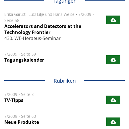
Tagungen
Erika Garutti, Lutz Lilje und Hans Weise
•
7/2009
•
Seite 58
Accelerators and Detectors at the
Technology Frontier
430. WE-Heraeus-Seminar
7/2009
•
Seite 59
Tagungskalender
Rubriken
7/2009
•
Seite 8
TV-Tipps
7/2009
•
Seite 60
Neue Produkte