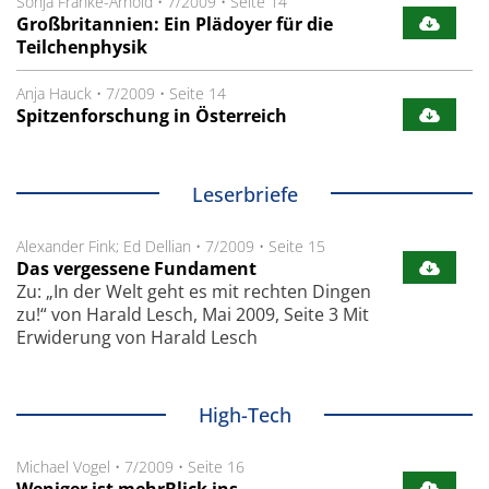
Sonja Franke-Arnold
•
7/2009
•
Seite 14
Großbritannien: Ein Plädoyer für die
Teilchenphysik
Anja Hauck
•
7/2009
•
Seite 14
Spitzenforschung in Österreich
Leserbriefe
Alexander Fink; Ed Dellian
•
7/2009
•
Seite 15
Das vergessene Fundament
Zu: „In der Welt geht es mit rechten Dingen
zu!“ von Harald Lesch, Mai 2009, Seite 3 Mit
Erwiderung von Harald Lesch
High-Tech
Michael Vogel
•
7/2009
•
Seite 16