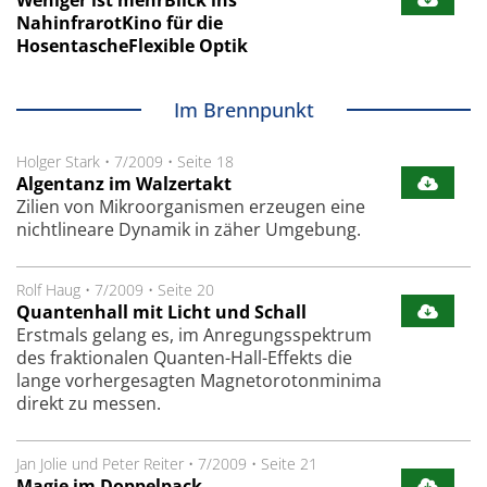
Weniger ist mehrBlick ins
NahinfrarotKino für die
HosentascheFlexible Optik
Im Brennpunkt
Holger Stark
•
7/2009
•
Seite 18
Algentanz im Walzertakt
Zilien von Mikroorganismen erzeugen eine
nichtlineare Dynamik in zäher Umgebung.
Rolf Haug
•
7/2009
•
Seite 20
Quantenhall mit Licht und Schall
Erstmals gelang es, im Anregungsspektrum
des fraktionalen Quanten-Hall-Effekts die
lange vorhergesagten Magnetorotonminima
direkt zu messen.
Jan Jolie und Peter Reiter
•
7/2009
•
Seite 21
Magie im Doppelpack