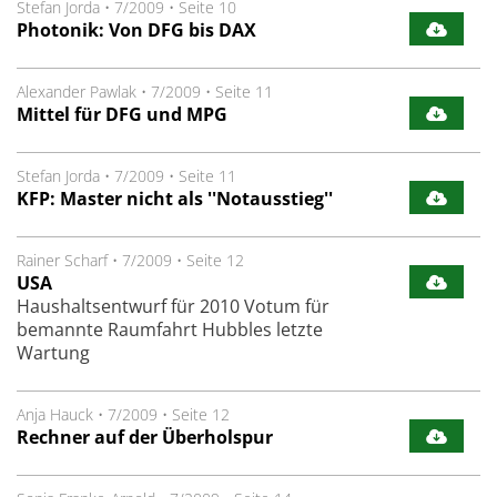
Stefan Jorda
•
7/2009
•
Seite 10
Photonik: Von DFG bis DAX
Alexander Pawlak
•
7/2009
•
Seite 11
Mittel für DFG und MPG
Stefan Jorda
•
7/2009
•
Seite 11
KFP: Master nicht als ''Notausstieg''
Rainer Scharf
•
7/2009
•
Seite 12
USA
Haushaltsentwurf für 2010 Votum für
bemannte Raumfahrt Hubbles letzte
Wartung
Anja Hauck
•
7/2009
•
Seite 12
Rechner auf der Überholspur