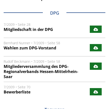
DPG
7/2009
•
Seite 28
Mitgliedschaft in der DPG
Bernhard Nunner
•
7/2009
•
Seite 58
Wahlen zum DPG-Vorstand
Rudolf Beckmann
•
7/2009
•
Seite 58
Mitgliederversammlung des DPG-
Regionalverbands Hessen-Mittelrhein-
Saar
7/2009
•
Seite 70
Bewerberliste