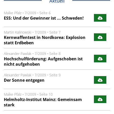
Aktuell
Maike Pfalz
•
7/2009
•
Seite 6
ESS: Und der Gewinner ist ... Schweden!
Martin Kalinowski
•
7/2009
•
Seite 7
Kernwaffentest in Nordkorea: Explosion
statt Erdbeben
Alexander Pawlak
•
7/2009
•
Seite 8
Hochschulförderung: Aufgeschoben ist
nicht aufgehoben
Alexander Pawlak
•
7/2009
•
Seite 9
Der Sonne entgegen
Maike Pfalz
•
7/2009
•
Seite 10
Helmholtz-Institut Mainz: Gemeinsam
stark