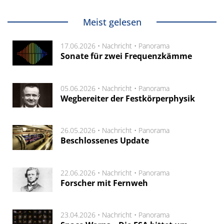
Meist gelesen
17.06.2026 •
Nachricht
•
Panorama
Sonate für zwei Frequenzkämme
05.06.2026 •
Nachricht
•
Panorama
Wegbereiter der Festkörperphysik
26.05.2026 •
Nachricht
•
Panorama
Beschlossenes Update
22.06.2026 •
Nachricht
•
Panorama
Forscher mit Fernweh
23.04.2026 •
Nachricht
•
Panorama