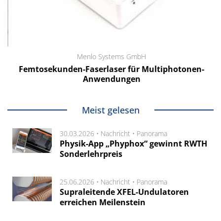
Menlo Systems GmbH
Femtosekunden-Faserlaser für Multiphotonen-
Anwendungen
Meist gelesen
30.03.2026 •
Nachricht
•
Panorama
Physik-App „Phyphox“ gewinnt RWTH
Sonderlehrpreis
25.06.2026 •
Nachricht
•
Panorama
Supraleitende XFEL-Undulatoren
erreichen Meilenstein