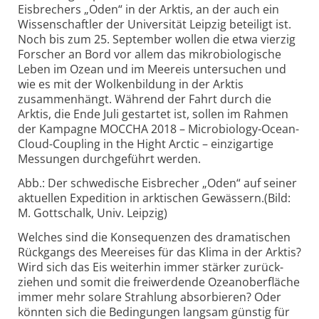
Eisbrechers „Oden“ in der Arktis, an der auch ein
Wissen­schaftler der Universität Leipzig beteiligt ist.
Noch bis zum 25. September wollen die etwa vierzig
Forscher an Bord vor allem das mikro­biologische
Leben im Ozean und im Meereis unter­suchen und
wie es mit der Wolken­bildung in der Arktis
zusammen­hängt. Während der Fahrt durch die
Arktis, die Ende Juli gestartet ist, sollen im Rahmen
der Kampagne MOCCHA 2018 – Micro­biology-Ocean-
Cloud-Coupling in the Hight Arctic – einzig­artige
Messungen durch­geführt werden.
Abb.: Der schwedische Eisbrecher „Oden“ auf seiner
aktuellen Expedition in arktischen Gewässern.(Bild:
M. Gottschalk, Univ. Leipzig)
Welches sind die Konse­quenzen des drama­tischen
Rückgangs des Meereises für das Klima in der Arktis?
Wird sich das Eis weiterhin immer stärker zurück­
ziehen und somit die frei­werdende Ozean­oberfläche
immer mehr solare Strahlung absor­bieren? Oder
könnten sich die Bedingungen langsam günstig für