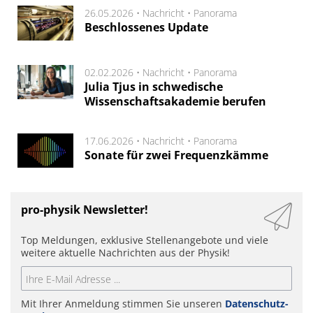
26.05.2026 •
Nachricht
•
Panorama
Beschlossenes Update
02.02.2026 •
Nachricht
•
Panorama
Julia Tjus in schwedische
Wissenschaftsakademie berufen
17.06.2026 •
Nachricht
•
Panorama
Sonate für zwei Frequenzkämme
pro-physik Newsletter!
Top Meldungen, exklusive Stellenangebote und viele
weitere aktuelle Nachrichten aus der Physik!
Mit Ihrer Anmeldung stimmen Sie unseren
Datenschutz-