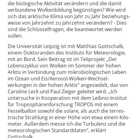
die bio­logische Aktivität verändern und die damit
verbundene Wolken­bildung begünstigen? Wie wird
sich das arktische Klima von Jahr zu Jahr beziehungs­
weise von Jahrzehnt zu Jahrzehnt verändern? - Dies
sind die Schlüssel­fragen, die beantwortet werden
sollen.
Die Univer­sität Leipzig ist mit Matthias Gottschalk,
einem Doktoranden des Instituts für Meteo­rologie,
mit an Bord. Sein Beitrag ist im Teilprojekt „Der
Lebens­zyklus von Wolken im Sommer der hohen
Arktis in Verbindung zum mikro­biologischen Leben
im Ozean und Eis/Aerosol-Wolken-Wechsel­
wirkungen in der hohen Arktis“ angesiedelt, das von
Caroline Leck und Paul Zieger geleitet wird. „Ich
untersuche in Koopera­tion mit dem Leibniz-Institut
für Troposphären­forschung TROPOS mit einem
Fessel­ballon sowohl die solare, als auch die terres­
trische Strahlung in einer Höhe von etwa einem Kilo­
meter. Außerdem messe ich die Turbulenz und die
meteoro­logischen Standard­daten“, erklärt
Gottschalk.