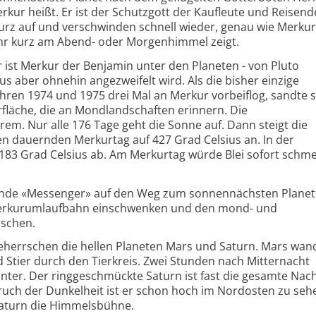
kur heißt. Er ist der Schutzgott der Kaufleute und Reisend
urz auf und verschwinden schnell wieder, genau wie Merkur
ahr kurz am Abend- oder Morgenhimmel zeigt.
ist Merkur der Benjamin unter den Planeten - von Pluto
s aber ohnehin angezweifelt wird. Als die bisher einzige
ren 1974 und 1975 drei Mal an Merkur vorbeiflog, sandte si
fläche, die an Mondlandschaften erinnern. Die
em. Nur alle 176 Tage geht die Sonne auf. Dann steigt die
dauernden Merkurtag auf 427 Grad Celsius an. In der
 183 Grad Celsius ab. Am Merkurtag würde Blei sofort schme
nde «Messenger» auf den Weg zum sonnennächsten Plane
e Merkurumlaufbahn einschwenken und den mond- und
rschen.
errschen die hellen Planeten Mars und Saturn. Mars wan
d Stier durch den Tierkreis. Zwei Stunden nach Mitternacht
unter. Der ringgeschmückte Saturn ist fast die gesamte Nac
uch der Dunkelheit ist er schon hoch im Nordosten zu seh
Saturn die Himmelsbühne.