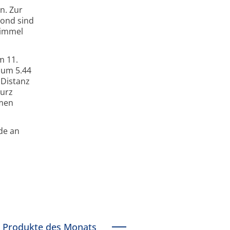
n. Zur
Mond sind
himmel
m 11.
 um 5.44
 Distanz
Kurz
emen
de an
d
Produkte des Monats