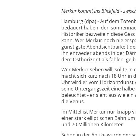
Merkur kommt ins Blickfeld - zwisc
Hamburg (dpa) - Auf dem Totenbe
bedauert haben, den sonnennäc
Historiker bezweifeln diese Gesc
kann. Wer Merkur noch nie erspä
günstigste Abendsichtbarkeit de
ihn entweder abends in der Dä
dem Osthorizont als fahlen, gel
Wer Merkur sehen will, sollte i
macht sich kurz nach 18 Uhr in
Uhr wird er vom Horizontdunst ve
seine Untergangszeit eine halbe
beleuchtet - er sieht aus wie e
die Venus.
Im Mittel ist Merkur nur knapp vi
einer stark elliptischen Bahn u
und 70 Millionen Kilometer.
Schon in der Antike wurde der 