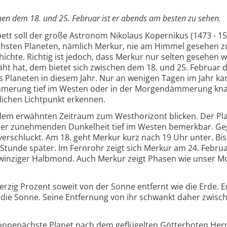
hen dem 18. und 25. Februar ist er abends am besten zu sehen.
tt soll der große Astronom Nikolaus Kopernikus (1473 - 1
hsten Planeten, nämlich Merkur, nie am Himmel gesehen z
hichte. Richtig ist jedoch, dass Merkur nur selten gesehen 
ht hat, dem bietet sich zwischen dem 18. und 25. Februar d
s Planeten in diesem Jahr. Nur an wenigen Tagen im Jahr k
mmerung tief im Westen oder in der Morgendämmerung kn
blichen Lichtpunkt erkennen.
n dem erwähnten Zeitraum zum Westhorizont blicken. Der Pl
 der zunehmenden Dunkelheit tief im Westen bemerkbar. Ge
rschluckt. Am 18. geht Merkur kurz nach 19 Uhr unter. Bis 
 Stunde später. Im Fernrohr zeigt sich Merkur am 24. Februa
in winziger Halbmond. Auch Merkur zeigt Phasen wie unser 
erzig Prozent soweit von der Sonne entfernt wie die Erde. Er
m die Sonne. Seine Entfernung von ihr schwankt daher zwisc
sonnenächste Planet nach dem geflügelten Götterboten He