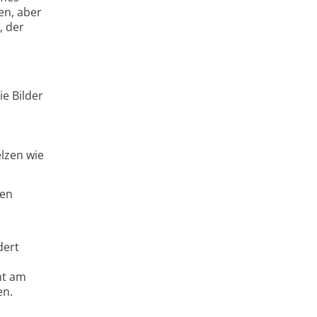
en, aber
, der
e Bilder
lzen wie
ten
dert
ht am
en.