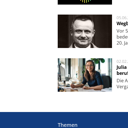
05.06
Wegb
Vor 5
bede
20. J
02.02
Juli
beru
Die As
Ver­g
Themen