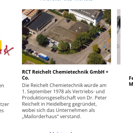
 GmbH
SmarAct GmbH
RCT Reichelt Chemietechnik GmbH +
Co.
uper-
Elektronenmikroskopie auf
Fem
hanismus
kleinstem Raum
Mu
Die Reichelt Chemietechnik wurde am
en
1. September 1978 als Vertriebs- und
Produktionsgesellschaft von Dr. Peter
Reichelt in Heidelberg gegründet,
tzer
wobei sich das Unternehmen als
es
„Mailorderhaus“ verstand.