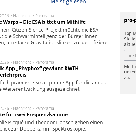
Meist gelesen
.2026 •
Nachricht
•
Panorama
pro-
e Warps – Die ESA bittet um Mithilfe
inem Citizen-Sience-Projekt möchte die ESA
Top M
t die Schwarmintelligenz der Bürger:innen
Stell
n, um starke Gravitationslinsen zu identifizieren.
aktue
.2026 •
Nachricht
•
Panorama
Mit I
ik-App „Phyphox“ gewinnt RWTH
unse
erlehrpreis
zu.
fach prä­mier­te Smart­phone-App für die an­dau­
 Wei­ter­ent­wick­lung aus­ge­zeich­net.
.2026 •
Nachricht
•
Panorama
te für zwei Frequenzkämme
alie Picqué und Theodor Hänsch geben einen
blick zur Doppelkamm-Spektroskopie.