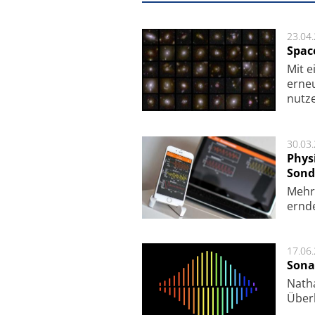
23.04
Spac
Mit e
erneu
nutze
30.03
Phys
Sond
Mehr­
ern­de
17.06
Sona
Nath
Über