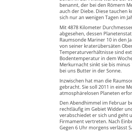
benannt, der bei den Römern Mer
auch der Diebe. Diese tauchen k
sich nur an wenigen Tagen im J
Mit 4878 Kilometer Durchmesser 
abgesehen, dessen Planetenstatu
Raumsonde Mariner 10 in den Jah
von seiner kraterübersäten Ober
Temperaturverhältnisse sind extr
Bodentemperatur in dem Wochen 
Merkurnacht sinkt sie bis minus
bei uns Butter in der Sonne.
Inzwischen hat man die Raumso
gebracht. Sie soll 2011 in ein
atmosphärelosen Planeten erfo
Den Abendhimmel im Februar beh
rechtläufig im Gebiet Widder un
verabschiedet er sich und geht 
Firmament vertreten. Nach Einbr
Gegen 6 Uhr morgens verlässt 