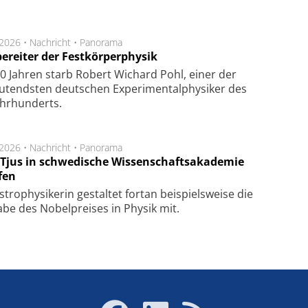
.2026 •
Nachricht
•
Panorama
ereiter der Festkörperphysik
0 Jahren starb Robert Wichard Pohl, einer der
utendsten deutschen Experimentalphysiker des
ahrhunderts.
.2026 •
Nachricht
•
Panorama
a Tjus in schwedische Wissenschaftsakademie
fen
tro­physi­kerin ge­stal­tet fort­an bei­spiels­wei­se die
a­be des Nobel­prei­ses in Phy­sik mit.