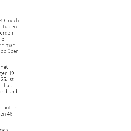
543) noch
u haben.
werden
ie
ann man
app über
anet
gen 19
25. ist
r halb
Mond und
 läuft in
hen 46
rmes