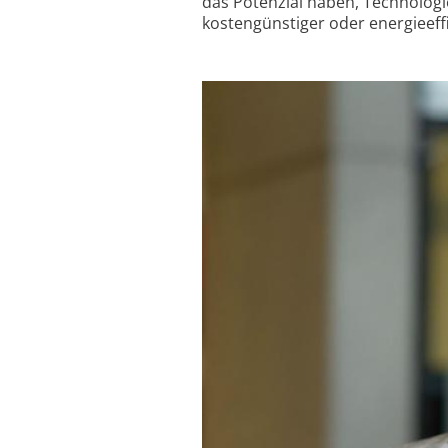
das Potenzial haben, Technolog
kostengünstiger oder energieeffiz