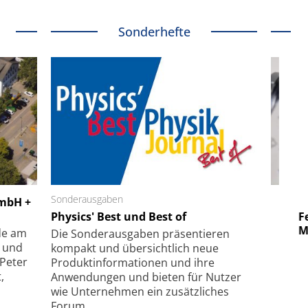
Sonderhefte
 GmbH
Sonderausgaben
SmarAct GmbH
GmbH +
uper-
Physics' Best und Best of
Elektronenmikroskopie auf
Fem
hanismus
kleinstem Raum
Mu
de am
Die Sonder­ausgaben präsentieren
- und
kompakt und übersichtlich neue
 Peter
Produkt­informationen und ihre
,
Anwendungen und bieten für Nutzer
wie Unternehmen ein zusätzliches
Forum.