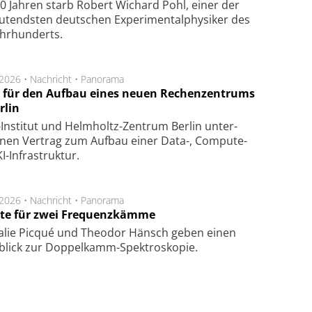
0 Jahren starb Robert Wichard Pohl, einer der
utendsten deutschen Experimentalphysiker des
ahrhunderts.
.2026 •
Nachricht
•
Panorama
t für den Aufbau eines neuen Rechenzentrums
rlin
Insti­tut und Helm­holtz-Zen­trum Ber­lin un­ter­
­nen Ver­trag zum Auf­bau einer Data-, Compute-
I-Infra­struk­tur.
.2026 •
Nachricht
•
Panorama
te für zwei Frequenzkämme
alie Picqué und Theodor Hänsch geben einen
blick zur Doppelkamm-Spektroskopie.