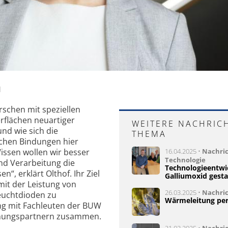
l
rschen mit speziellen
rflächen neuartiger
WEITERE NACHRIC
und wie sich die
THEMA
hen Bindungen hier
issen wollen wir besser
16.04.2025 •
Nachri
Technologie
und Verarbeitung die
Technologieentwi
n“, erklärt Olthof. Ihr Ziel
Galliumoxid gesta
 mit der Leistung von
26.03.2025 •
Nachri
Leuchtdioden zu
Wärmeleitung per
eng mit Fachleuten der BUW
schungspartnern zusammen.
21.03.2025 •
Nachri