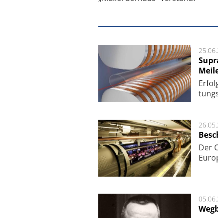
25.06
Supr
Meil
Er­fol
tungs­
26.05
Besc
Der 
Europ
05.06
Wegb