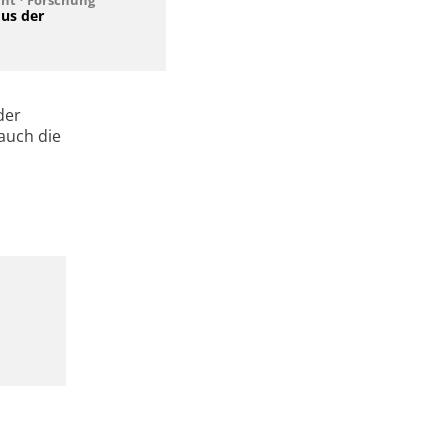
us der
der
auch die