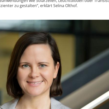
ieanwendungen wie Solarzellen, Leuchtdioden oder Transis
ienter zu gestalten“, erklärt Selina Olthof.