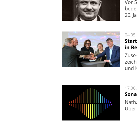
Vor 5
bede
20. J
04.05
Star
in Be
Zuse-
zeich
und K
17.06
Sona
Nath
Über