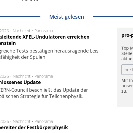
Meist gelesen
.2026 •
Nachricht
•
Panorama
pro-
aleitende XFEL-Undulatoren erreichen
enstein
Top M
g­rei­che Tests be­stä­ti­gen he­raus­ra­gen­de Leis­
Stell
fä­hig­keit der Spu­len.
aktue
.2026 •
Nachricht
•
Panorama
Mit I
hlossenes Update
unse
CERN-Council beschließt das Update der
zu.
äischen Strategie für Teilchenphysik.
.2026 •
Nachricht
•
Panorama
ereiter der Festkörperphysik