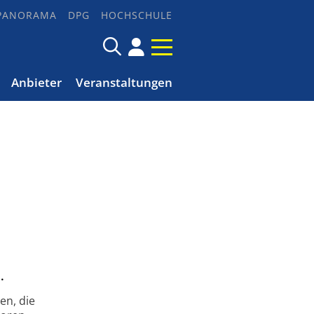
PANORAMA
DPG
HOCHSCHULE
Anbieter
Veranstaltungen
.
en, die