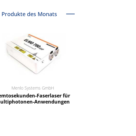
Produkte des Monats
Menlo Systems GmbH
RCT Reichelt Chemietechnik
tosekunden-Faserlaser für
Ein Unternehmen für I
ltiphotonen-Anwendungen