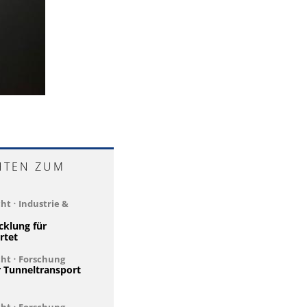
HTEN ZUM
cht
•
Industrie &
cklung für
rtet
cht
•
Forschung
 Tunneltransport
cht
•
Forschung