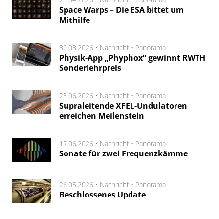
Space Warps – Die ESA bittet um
Mithilfe
30.03.2026 •
Nachricht
•
Panorama
Physik-App „Phyphox“ gewinnt RWTH
Sonderlehrpreis
25.06.2026 •
Nachricht
•
Panorama
Supraleitende XFEL-Undulatoren
erreichen Meilenstein
17.06.2026 •
Nachricht
•
Panorama
Sonate für zwei Frequenzkämme
26.05.2026 •
Nachricht
•
Panorama
Beschlossenes Update