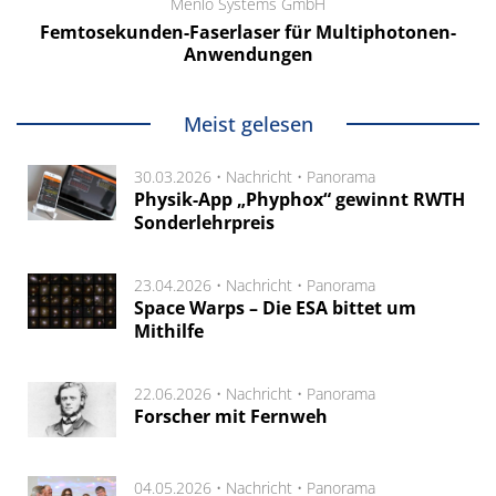
Menlo Systems GmbH
Femtosekunden-Faserlaser für Multiphotonen-
Anwendungen
Meist gelesen
30.03.2026 •
Nachricht
•
Panorama
Physik-App „Phyphox“ gewinnt RWTH
Sonderlehrpreis
23.04.2026 •
Nachricht
•
Panorama
Space Warps – Die ESA bittet um
Mithilfe
22.06.2026 •
Nachricht
•
Panorama
Forscher mit Fernweh
04.05.2026 •
Nachricht
•
Panorama