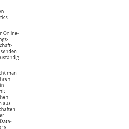
en
tics
r Online-
ngs­
chaft­
chsenden
zuständig
ucht man
ahren
in
mit
chen
n aus
chaften
er
 Data-
are