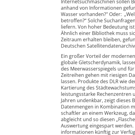
Internet­such­maschinen sollen B
anhand von Informationen gefun
Wasser vorhanden?" Oder: „Wel
betroffen?“ Solche Suchanfragen
liefern. Von hoher Bedeutung ist
Ähnlich einer Bibliothek muss sic
Zeitraum erhalten bleiben, gef
Deutschen Satelliten­daten­archi
Ein großer Vorteil der modernen 
globale Gletscher­dynamik, lass
des Meerwasser­spiegels und fü
Zeitreihen gehen mit riesigen 
lassen. Produkte des DLR wie der
Kartierung des Städtewachstums 
leistungsstarke Rechen­zentren 
Jahren undenkbar, zeigt dieses B
Datenmengen in Kombination mit
schaftler an einem Werkzeug, d
abgleicht und so diesen „Flasche
Auswertung eingespart werden. D
informationen künftig zur Verfü