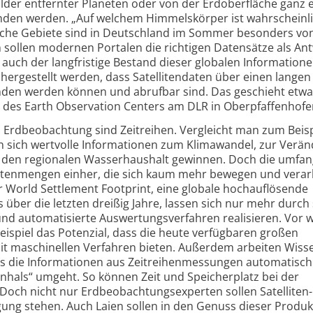
ilder entfernter Planeten oder von der Erd­ober­fläche ganz 
den werden. „Auf welchem Himmels­körper ist wahr­scheinl
che Gebiete sind in Deutschland im Sommer besonders vo
 sollen modernen Portalen die richtigen Datensätze als An
 auch der lang­fristige Bestand dieser globalen Informatione
her­gestellt werden, dass Satelliten­daten über einen langen
unden werden können und abrufbar sind. Das geschieht etwa
v des Earth Observation Centers am DLR in Ober­pfaffen­hofe
Erd­beobach­tung sind Zeit­reihen. Vergleicht man zum Beisp
en sich wertvolle Informationen zum Klimawandel, zur Verä
r den regionalen Wasser­haushalt gewinnen. Doch die umfa
Datenmengen einher, die sich kaum mehr bewegen und verar
 World Settlement Footprint, eine globale hoch­auf­lösende
über die letzten dreißig Jahre, lassen sich nur mehr durch
und automatisierte Auswertungs­verfahren realisieren. Vor 
eispiel das Potenzial, dass die heute verfügbaren großen
 maschinellen Verfahren bieten. Außerdem arbeiten Wiss
as die Informationen aus Zeitreihen­messungen automatisch
nhals“ umgeht. So können Zeit und Speicher­platz bei der
och nicht nur Erd­beobachtungs­experten sollen Satelliten­
gung stehen. Auch Laien sollen in den Genuss dieser Produk