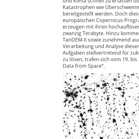
und Klima schnell zu erfassen o
Katastrophen wie Über­schwemmu
bereit­gestellt werden. Doch die
europäischen Copernicus-Progra
erzeugen mit ihren hoch­auflöse
zwanzig Terabyte. Hinzu kommen
TanDEM-X sowie zunehmend auch 
Verarbeitung und Analyse diese
Aufgaben stell­vertretend für zu
zu lösen, trafen sich vom 19. bi
Data from Space“.