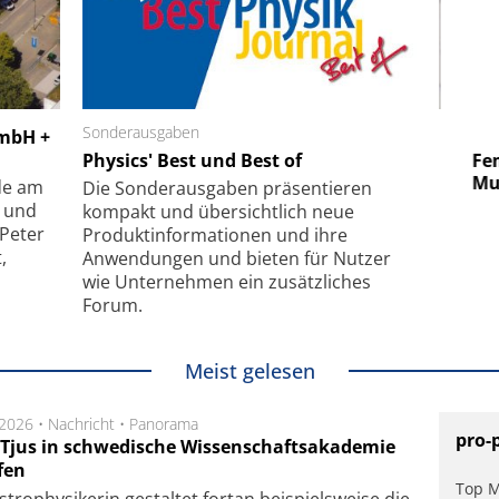
 GmbH
Sonderausgaben
SmarAct GmbH
GmbH +
uper-
Physics' Best und Best of
Elektronenmikroskopie auf
Fem
hanismus
kleinstem Raum
Mu
de am
Die Sonder­ausgaben präsentieren
- und
kompakt und übersichtlich neue
 Peter
Produkt­informationen und ihre
,
Anwendungen und bieten für Nutzer
wie Unternehmen ein zusätzliches
Forum.
Meist gelesen
.2026 •
Nachricht
•
Panorama
pro-
a Tjus in schwedische Wissenschaftsakademie
fen
Top M