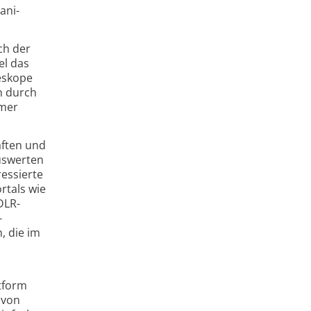
ani­
ch der
el das
eskope
n durch
mmer
aften und
uswerten
ressierte
rtals wie
DLR-
­
, die im
ttform
 von