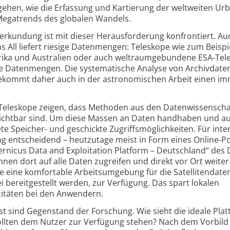
hen, wie die Erfassung und Kartierung der weltweiten Urb
 Megatrends des globalen Wandels.
n­erkundung ist mit dieser Heraus­forderung konfrontiert. Au
s All liefert riesige Datenmengen: Teleskope wie zum Beispi
frika und Australien oder auch weltraum­gebundene ESA-Tel
ige Daten­mengen. Die systematische Analyse von Archiv­date
ekommt daher auch in der astronomischen Arbeit einen i
Teleskope zeigen, dass Methoden aus den Daten­wissen­sch
erzichtbar sind. Um diese Massen an Daten handhaben und a
 Speicher- und geschickte Zugriffs­möglichkeiten. Für inte
ang entscheidend – heutzutage meist in Form eines Online-Po
ernicus Data and Exploitation Platform – Deutschland“ des 
n dort auf alle Daten zugreifen und direkt vor Ort weiter
e eine komfortable Arbeits­umgebung für die Satelliten­daten
bereitgestellt werden, zur Verfügung. Das spart lokalen
zitäten bei den Anwendern.
st sind Gegenstand der Forschung. Wie sieht die ideale Pla
llten dem Nutzer zur Verfügung stehen? Nach dem Vorbild