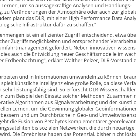
 Lernen, um so aussage­kräftige Analysen und Handlungs­
g, zu Veränderungen der Atmosphäre oder auch zur global
dem plant das DLR, mit einer High Performance Data Analy
logische Infra­struktur dafür zu schaffen.“
nmengen ist ein effizienter Zugriff entscheidend, etwa übe
lcher Zugriffs­möglichkeiten und entsprechender Verarbeitu
mfahrt­management gefördert. Neben innovativen wissens
dies auch die Entwicklung neuer Geschäfts­modelle im wa
r Erdbeobachtung", erklärt Walther Pelzer, DLR-Vorstand 
rarbeiten und in Informationen umwandeln zu können, bra
pielt künstliche Intelligenz eine große Rolle, da diese Verf
ehr leistungs­fähig sind. So erforscht DLR-Wissen­schaftler
n zum Beispiel den Einsatz solcher Methoden. Zusammen 
rative Algorithmen aus Signal­verarbeitung und der künstli
inellen Lernen, um die Gewinnung globaler Geo­informatione
verbessern und um Durchbrüche in Geo- und Umwelt­wissen­s
r geht die Fusion von Petabytes komplementärer geo­relevant
ngs­satelliten bis sozialen Netzwerken, die durch neuartige
wird. Die Ergebnisse haben das Potenzial, bisher nicht lösb