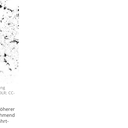
ang
DLR; CC-
höherer
nehmend
hrt­