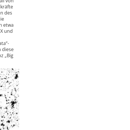
ll von
kräfte
en des
ie
on etwa
-X und
ta“-
m diese
nz „Big