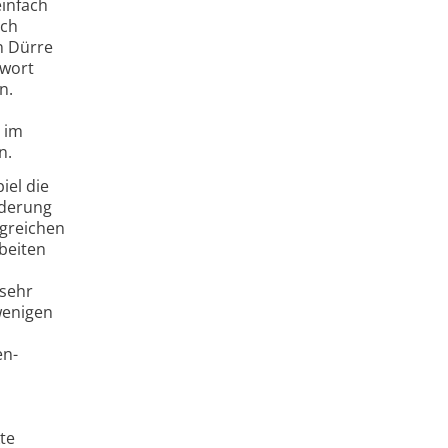
einfach
ich
n Dürre
twort
n.
 im
n.
iel die
nderung
ngreichen
beiten
 sehr
wenigen
en­
te