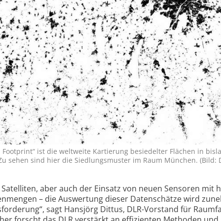
 Footprint“ ist die weltweite Kartierung besiedelter Flächen in bisl
 Zu sehen sind hier die Siedlungsmuster im Raum München. (Bild: 
Satelliten, aber auch der Einsatz von neuen Sensoren mit 
tenmengen – die Auswertung dieser Datenschätze wird zu
s­forderung“, sagt Hansjörg Dittus, DLR-Vorstand für Raumfa
aher forscht das DLR verstärkt an effizienten Methoden und