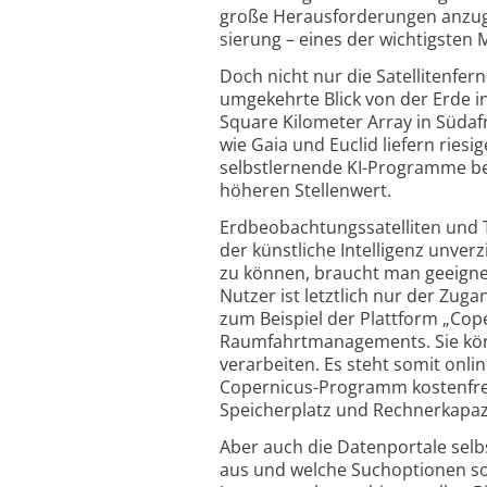
große Heraus­forderungen anzuge
sierung – eines der wichtigsten
Doch nicht nur die Satelliten­fer
umgekehrte Blick von der Erde in
Square Kilometer Array in Süda
wie Gaia und Euclid liefern ries
selbst­lernende KI-Programme b
höheren Stellenwert.
Erdbeobachtungs­satelliten und 
der künstliche Intelligenz unv
zu können, braucht man geeignete
Nutzer ist letztlich nur der Zug
zum Beispiel der Plattform „Cop
Raumfahrtmanagements. Sie könne
verarbeiten. Es steht somit onlin
Copernicus-Programm kostenfrei 
Speicherplatz und Rechner­kapa
Aber auch die Datenportale selb
aus und welche Suchoptionen so