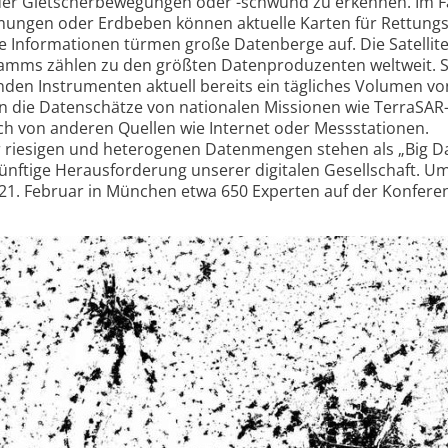
der Gletscher­bewegungen oder -schwund zu erkennen. Im Fa
ngen oder Erdbeben können aktuelle Karten für Rettungs­
se Informationen türmen große Datenberge auf. Die Satellit
mms zählen zu den größten Daten­produzenten weltweit. S
nden Instrumenten aktuell bereits ein tägliches Volumen v
 die Datenschätze von nationalen Missionen wie TerraSAR
von anderen Quellen wie Internet oder Mess­stationen.
r riesigen und heterogenen Datenmengen stehen als „Big Da
künftige Heraus­forderung unserer digitalen Gesellschaft. U
s 21. Februar in München etwa 650 Experten auf der Konfere