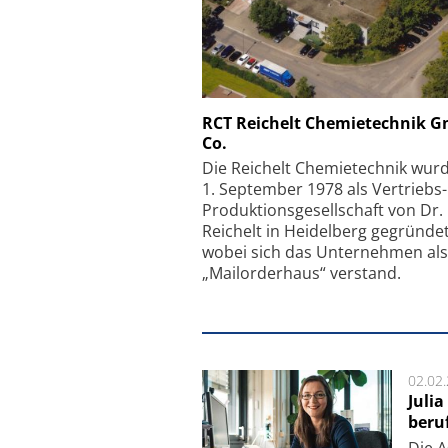
Schäfter + Kirchhoff
RCT Reichelt Chemietechnik 
Co.
Faserkoppler mit S
Feinfokussierungsmec
Die Reichelt Chemietechnik wur
1. September 1978 als Vertriebs
Produktionsgesellschaft von Dr.
Reichelt in Heidelberg gegründet
wobei sich das Unternehmen als
„Mailorderhaus“ verstand.
02.02
Juli
beru