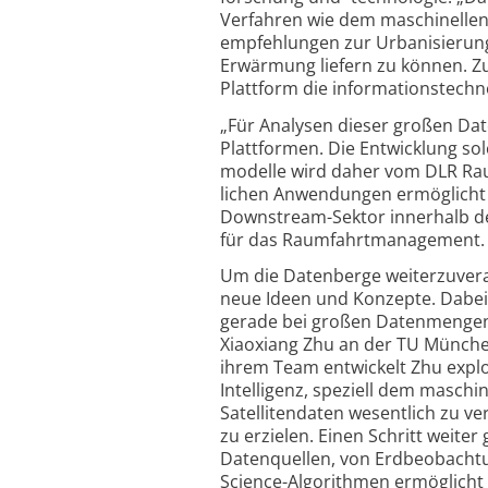
Verfahren wie dem maschinellen
empfehlungen zur Urbanisierun
Erwärmung liefern zu können. Zu
Plattform die informations­techno
„Für Analysen dieser großen Date
Plattformen. Die Entwicklung so
modelle wird daher vom DLR Rau
lichen Anwendungen ermöglicht 
Downstream-Sektor innerhalb de
für das Raumfahrt­management.
Um die Datenberge weiter­zu­ve
neue Ideen und Konzepte. Dabei s
gerade bei großen Datenmengen s
Xiaoxiang Zhu an der TU Münche
ihrem Team entwickelt Zhu explo
Intelligenz, speziell dem masch
Satelliten­daten wesentlich zu 
zu erzielen. Einen Schritt weite
Daten­quellen, von Erd­beobachtu
Science-Algorithmen ermöglicht 