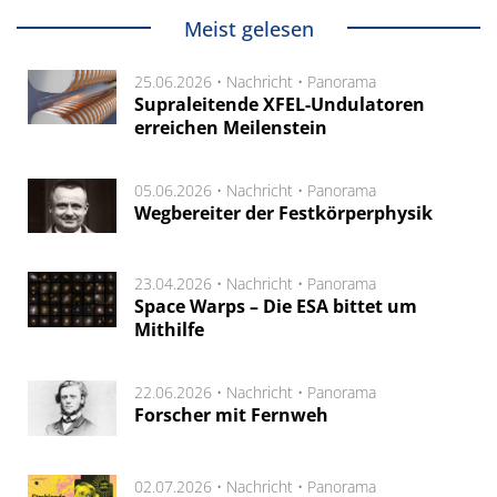
Meist gelesen
25.06.2026 •
Nachricht
•
Panorama
Supraleitende XFEL-Undulatoren
erreichen Meilenstein
05.06.2026 •
Nachricht
•
Panorama
Wegbereiter der Festkörperphysik
23.04.2026 •
Nachricht
•
Panorama
Space Warps – Die ESA bittet um
Mithilfe
22.06.2026 •
Nachricht
•
Panorama
Forscher mit Fernweh
02.07.2026 •
Nachricht
•
Panorama