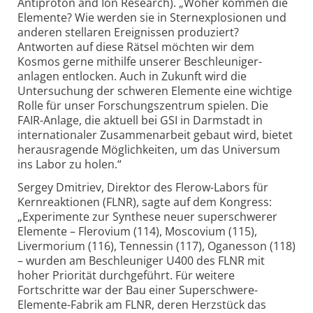
Antiproton and Ion Research). „Woher kommen die
Elemente? Wie werden sie in Sternexplosionen und
anderen stellaren Ereignissen produziert?
Antworten auf diese Rätsel möchten wir dem
Kosmos gerne mithilfe unserer Beschleuniger­
anlagen entlocken. Auch in Zukunft wird die
Untersuchung der schweren Elemente eine wichtige
Rolle für unser Forschungs­zentrum spielen. Die
FAIR-Anlage, die aktuell bei GSI in Darmstadt in
internationaler Zusammen­arbeit gebaut wird, bietet
herausragende Möglichkeiten, um das Universum
ins Labor zu holen.“
Sergey Dmitriev, Direktor des Flerow-Labors für
Kernreaktionen (FLNR), sagte auf dem Kongress:
„Experimente zur Synthese neuer superschwerer
Elemente – Flerovium (114), Moscovium (115),
Livermorium (116), Tennessin (117), Oganesson (118)
– wurden am Beschleuniger U400 des FLNR mit
hoher Priorität durchgeführt. Für weitere
Fortschritte war der Bau einer Superschwere-
Elemente-Fabrik am FLNR, deren Herzstück das