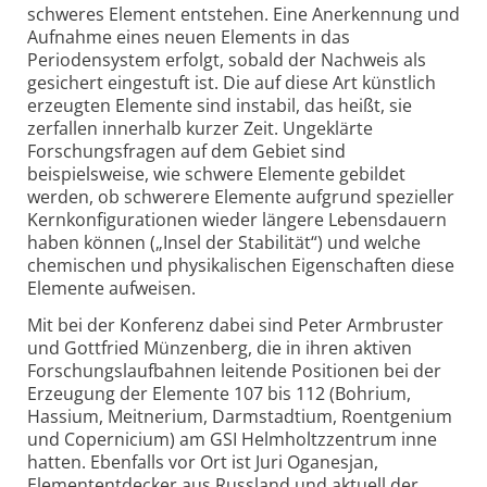
schweres Element entstehen. Eine Anerkennung und
Aufnahme eines neuen Elements in das
Periodensystem erfolgt, sobald der Nachweis als
gesichert eingestuft ist. Die auf diese Art künstlich
erzeugten Elemente sind instabil, das heißt, sie
zerfallen innerhalb kurzer Zeit. Ungeklärte
Forschungsfragen auf dem Gebiet sind
beispielsweise, wie schwere Elemente gebildet
werden, ob schwerere Elemente aufgrund spezieller
Kernkonfigurationen wieder längere Lebensdauern
haben können („Insel der Stabilität“) und welche
chemischen und physikalischen Eigenschaften diese
Elemente aufweisen.
Mit bei der Konferenz dabei sind Peter Armbruster
und Gottfried Münzenberg, die in ihren aktiven
Forschungs­laufbahnen leitende Positionen bei der
Erzeugung der Elemente 107 bis 112 (Bohrium,
Hassium, Meitnerium, Darmstadtium, Roentgenium
und Copernicium) am GSI Helmholtz­zentrum inne
hatten. Ebenfalls vor Ort ist Juri Oganesjan,
Elemententdecker aus Russland und aktuell der