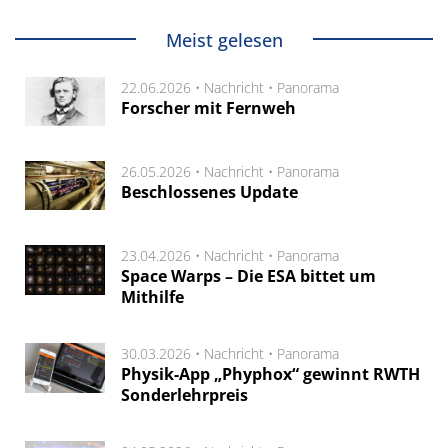
Meist gelesen
22.06.2026 •
Nachricht
•
Panorama
Forscher mit Fernweh
26.05.2026 •
Nachricht
•
Panorama
Beschlossenes Update
23.04.2026 •
Nachricht
•
Panorama
Space Warps – Die ESA bittet um
Mithilfe
30.03.2026 •
Nachricht
•
Panorama
Physik-App „Phyphox“ gewinnt RWTH
Sonderlehrpreis