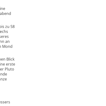
ine
gabend
is zu 58
sechs
seres
ann an
en Mond
en Blick
ine erste
er Pluto
ende
anze
essers