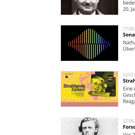
bede
20. J
17.06
Sona
Nath
Über
02.07
Stra
Eine
Gesch
Reag
22.06
Fors
Vor 2