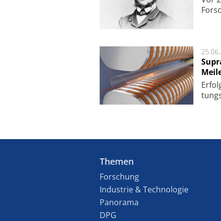
Fors
25.06
Supr
Meil
Er­fol
tungs­
Themen
Forschung
Industrie & Technologie
Panorama
DPG