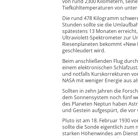
von rund 2300 Kilometern, sein
Tiefkühltemperaturen von unter
Die rund 478 Kilogramm schwere 
Stunden sollte sie die Umlaufba
spätestens 13 Monaten erreicht, 
Ultraviolett-Spektrometer zur 
Riesenplaneten bekommt «New Hor
geschleudert wird.
Beim anschließenden Flug durc
einem elektronischen Schlafzusta
und notfalls Kurskorrekturen 
NASA mit weniger Energie aus a
Sollten in zehn Jahren die Forsc
dem Sonnensystem noch fünf weite
des Planeten Neptun haben Astr
und Gestein aufgespürt, die vor 
Pluto ist am 18. Februar 1930
sollte die Sonde eigentlich zu
starken Höhenwindes am Diensta