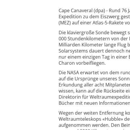
Cape Canaveral (dpa) - Rund 76 
Expedition zu dem Eiszwerg ge
(MEZ) auf einer Atlas-5-Rakete 
Die klaviergroße Sonde bewegt s
000 Stundenkilometern von der E
Milliarden Kilometer lange Flug
Solarsystems dauert dennoch neu
nur einem einzigen Tag in eine
Charon vorbeifliegen.
Die NASA erwartet von dem rund 7
auf die Ursprünge unseres Sonne
Erkundung aller acht Mitplanete
wissen, kann auf die Rückseite e
Direktorin für Weltraumexpedit
Bücher mit neuen Informationen
Wegen der weiten Entfernung kon
Weltraumteleskops «Hubble» deta
aufgenommen werden. Den Beina