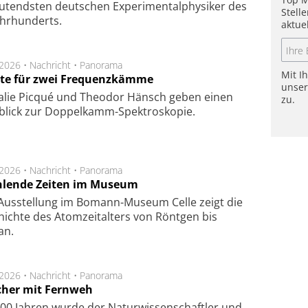
utendsten deutschen Experimentalphysiker des
Stell
ahrhunderts.
aktue
.2026 •
Nachricht
•
Panorama
Mit I
te für zwei Frequenzkämme
unse
alie Picqué und Theodor Hänsch geben einen
zu.
blick zur Doppelkamm-Spektroskopie.
.2026 •
Nachricht
•
Panorama
hlende Zeiten im Museum
 Ausstellung im Bomann-Museum Celle zeigt die
ichte des Atomzeitalters von Röntgen bis
an.
.2026 •
Nachricht
•
Panorama
cher mit Fernweh
00 Jahren wurde der Naturwissenschaftler und