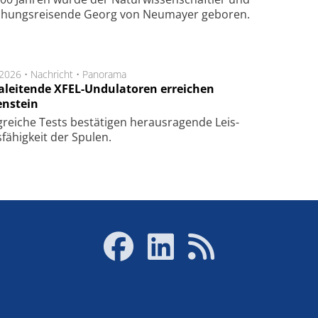
chungsreisende Georg von Neumayer geboren.
.2026 •
Nachricht
•
Panorama
aleitende XFEL-Undulatoren erreichen
enstein
g­rei­che Tests be­stä­ti­gen he­raus­ra­gen­de Leis­
fä­hig­keit der Spu­len.