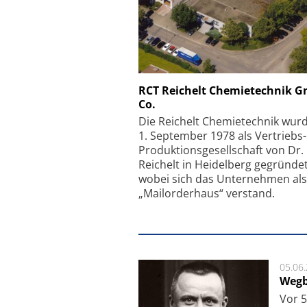
Schäfter + Kirchhoff
RCT Reichelt Chemietechnik 
Co.
Faserkoppler mit S
Feinfokussierungsmec
Die Reichelt Chemietechnik wur
1. September 1978 als Vertriebs
Produktionsgesellschaft von Dr.
Reichelt in Heidelberg gegründet
wobei sich das Unternehmen als
„Mailorderhaus“ verstand.
05.06
Wegb
Vor 5