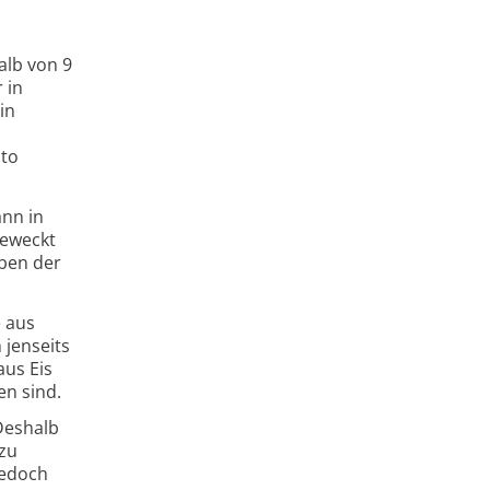
alb von 9
 in
in
uto
nn in
geweckt
ben der
e aus
 jenseits
us Eis
en sind.
Deshalb
zu
jedoch