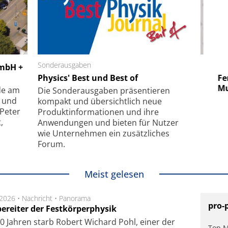
 GmbH
Sonderausgaben
SmarAct GmbH
GmbH +
uper-
Physics' Best und Best of
Elektronenmikroskopie auf
Fem
hanismus
kleinstem Raum
Mu
de am
Die Sonder­ausgaben präsentieren
- und
kompakt und übersichtlich neue
 Peter
Produkt­informationen und ihre
,
Anwendungen und bieten für Nutzer
wie Unternehmen ein zusätzliches
Forum.
Meist gelesen
.2026 •
Nachricht
•
Panorama
pro-
ereiter der Festkörperphysik
0 Jahren starb Robert Wichard Pohl, einer der
Top M