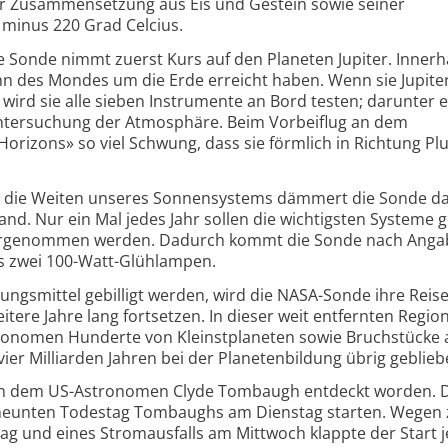
er Zusammensetzung aus Eis und Gestein sowie seiner
 minus 220 Grad Celcius.
Sonde nimmt zuerst Kurs auf den Planeten Jupiter. Innerh
hn des Mondes um die Erde erreicht haben. Wenn sie Jupiter
wird sie alle sieben Instrumente an Bord testen; darunter e
Untersuchung der Atmosphäre. Beim Vorbeiflug an dem
izons» so viel Schwung, dass sie förmlich in Richtung Pl
h die Weiten unseres Sonnensystems dämmert die Sonde da
nd. Nur ein Mal jedes Jahr sollen die wichtigsten Systeme 
vorgenommen werden. Dadurch kommt die Sonde nach Anga
ls zwei 100-Watt-Glühlampen.
hungsmittel gebilligt werden, wird die NASA-Sonde ihre Reis
re Jahre lang fortsetzen. In dieser weit entfernten Region
onomen Hunderte von Kleinstplaneten sowie Bruchstücke a
vier Milliarden Jahren bei der Planetenbildung übrig geblieb
 von dem US-Astronomen Clyde Tombaugh entdeckt worden. 
m neunten Todestag Tombaughs am Dienstag starten. Wegen 
g und eines Stromausfalls am Mittwoch klappte der Start 