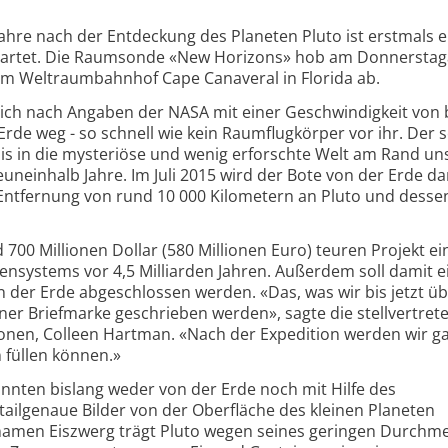
Jahre nach der Entdeckung des Planeten Pluto ist erstmals e
startet. Die Raumsonde «New Horizons» hob am Donnersta
vom Weltraumbahnhof Cape Canaveral in Florida ab.
ich nach Angaben der NASA mit einer Geschwindigkeit von b
rde weg - so schnell wie kein Raumflugkörper vor ihr. Der 
 bis in die mysteriöse und wenig erforschte Welt am Rand un
neinhalb Jahre. Im Juli 2015 wird der Bote von der Erde d
r Entfernung von rund 10 000 Kilometern an Pluto und dess
00 Millionen Dollar (580 Millionen Euro) teuren Projekt ein
nsystems vor 4,5 Milliarden Jahren. Außerdem soll damit e
n der Erde abgeschlossen werden. «Das, was wir bis jetzt üb
iner Briefmarke geschrieben werden», sagte die stellvertret
ionen, Colleen Hartman. «Nach der Expedition werden wir g
 füllen können.»
nten bislang weder von der Erde noch mit Hilfe des
ilgenaue Bilder von der Oberfläche des kleinen Planeten
men Eiszwerg trägt Pluto wegen seines geringen Durchm