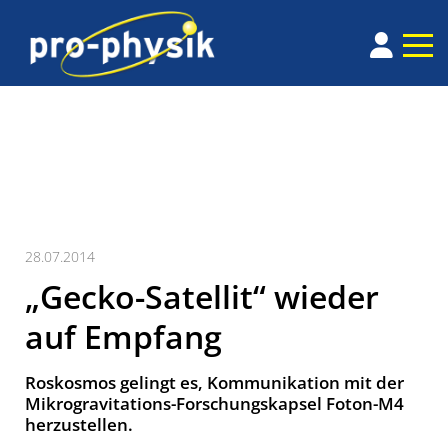
28.07.2014
„Gecko-Satellit“ wieder
auf Empfang
Roskosmos gelingt es, Kommuni­kation mit der
Mikro­gravita­tions-Forschungs­kapsel Foton-M4
her­zu­stellen.