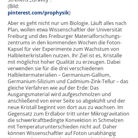
(Bild:
pinterest.com/prophysik
)
Aber es geht nicht nur um Biologie. Läuft alles nach
Plan, wollen etwa Wissen­schaftler der Universität
Freiburg und des Freiburger Material­forschungs­
zentrums in den kommenden Wochen die Foton-
Kapsel für vier Experimente zum Wachstum von
Halbleiter­kristallen nutzen. Ihr Ziel ist es, Kristalle
mit möglichst hoher Qualität zu erzeugen. Dabei
verwenden sie für die drei verschiedenen
Halbleitermaterialien – Germanium-Gallium,
Germanium-Silizium und Cadmium-Zink-Tellur – das
gleiche Verfahren wie auf der Erde: Das
Ausgangsmaterial wird aufgeschmolzen und
anschließend von einer Seite so abgekühlt und der
neue Kristall beginnt von dort aus zu wachsen. Im
Gegensatz zum Erdlabor tritt unter Mikrogravitation
die schwer­kraft­bedingte Konvektion in Schmelzen
mit Temperatur­unter­schieden nicht auf. Daher
können Wissenschaftler auf Foton unabhängig