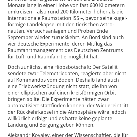
Monate lang in einer Höhe von fast 600 Kilo­metern
umkreisen – also rund 200 Kilometer höher als die
Internationale Raumstation ISS –, bevor seine kugel­
förmige Lande­kapsel mit den tierischen Astro­
nauten, Versuchs­anlagen und Proben Ende
September wieder zurück­kehrt. An Bord sind auch
vier deutsche Experi­mente, deren Mitflug das
Raumfahrt­management des Deutschen Zentrums
für Luft- und Raumfahrt ermöglicht hat.
Doch zunächst eine Hiobs­botschaft: Der Satellit
sendete zwar Tele­metrie­daten, reagierte aber nicht
auf Kommandos vom Boden. Deshalb fand auch
eine Triebwerkszündung nicht statt, die ihn von
einer elliptischen auf einen kreis­förmigen Orbit
bringen sollte. Die Experimente hätten zwar
automatisiert stattfinden können, der Wieder­eintritt
der Rück­kehr­kapsel in die Atmosphäre wäre jedoch
willkürlich erfolgt und es hätte keine geplante
Landung und Bergung geben können.
Aleksandr Kovalev, einer der Wissenschaftler, die für