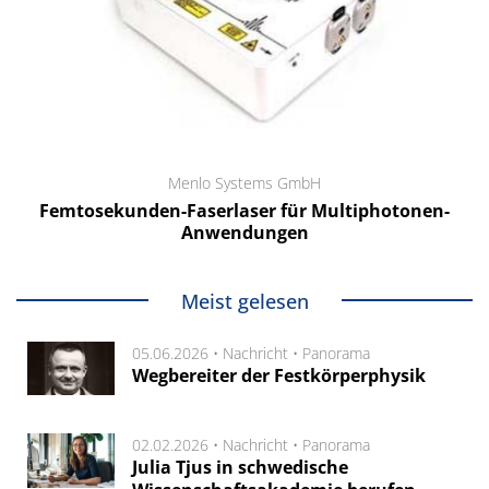
Menlo Systems GmbH
Femtosekunden-Faserlaser für Multiphotonen-
Anwendungen
Meist gelesen
05.06.2026 •
Nachricht
•
Panorama
Wegbereiter der Festkörperphysik
02.02.2026 •
Nachricht
•
Panorama
Julia Tjus in schwedische