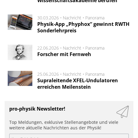
Wissenschaftsakademie berufen
30.03.2026 •
Nachricht
•
Panorama
Physik-App „Phyphox“ gewinnt RWTH
Sonderlehrpreis
22.06.2026 •
Nachricht
•
Panorama
Forscher mit Fernweh
25.06.2026 •
Nachricht
•
Panorama
Supraleitende XFEL-Undulatoren
erreichen Meilenstein
pro-physik Newsletter!
Top Meldungen, exklusive Stellenangebote und viele
weitere aktuelle Nachrichten aus der Physik!