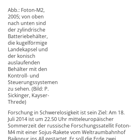
Abb.: Foton-M2,
2005; von oben
nach unten sind
der zylindrische
Batteriebehälter,
die kugelförmige
Landekapsel und
der konisch
auslaufenden
Behälter mit den
Kontroll- und
Steuerungssystemen
zu sehen. (Bild: P.
Sickinger, Kayser-
Threde)
Forschung in Schwere­losig­keit ist sein Ziel: Am 18.
Juli 2014 ist um 22.50 Uhr mittel­euro­päischer
Sommer­zeit der russi­sche Forschungs­satellit Foton-
M4 mit einer Sojus-Rakete vom Weltraum­bahnhof
Baikonur ins All gestartet. Er soll die Erde zwei