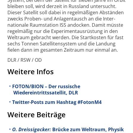
System, bei dem der Satellit für sieben Jahre im Orbit
bleiben soll, wird derzeit in Russland untersucht.
Dieser Satellit soll dabei in regelmäßigen Abständen
zwecks Proben- und Anlagen­tausch an die Inter­
nationale Raumstation ISS andocken. Damit müsste
regelmäßig nur die Experiment­ausrüstung in den
Weltraum gebracht werden. Die Startkosten für fast
sechs Tonnen Satellitensystem und die Landung
fielen dann im gesamten Zeitraum nur einmal an.
DLR / RSW / OD
Weitere Infos
FOTON/BION – Der russische
Wiedereintrittssatellit, DLR
Twitter-Posts zum Hashtag #FotonM4
Weitere Beiträge
O. Dreissigacker:
Brücke zum Weltraum, Physik