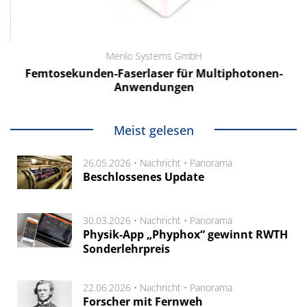
Menlo Systems GmbH
Femtosekunden-Faserlaser für Multiphotonen-
Anwendungen
Meist gelesen
26.05.2026 •
Nachricht
•
Panorama
Beschlossenes Update
30.03.2026 •
Nachricht
•
Panorama
Physik-App „Phyphox“ gewinnt RWTH
Sonderlehrpreis
22.06.2026 •
Nachricht
•
Panorama
Forscher mit Fernweh