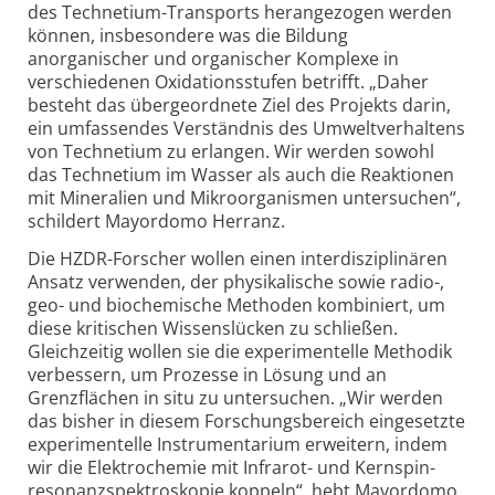
des Technetium-Transports herangezogen werden
können, insbesondere was die Bildung
anorganischer und organischer Komplexe in
verschiedenen Oxidations­stufen betrifft. „Daher
besteht das übergeordnete Ziel des Projekts darin,
ein umfassendes Verständnis des Umweltverhaltens
von Technetium zu erlangen. Wir werden sowohl
das Technetium im Wasser als auch die Reaktionen
mit Mineralien und Mikro­organismen untersuchen“,
schildert Mayordomo Herranz.
Die HZDR-Forscher wollen einen interdisziplinären
Ansatz verwenden, der physikalische sowie radio-,
geo- und biochemische Methoden kombiniert, um
diese kritischen Wissenslücken zu schließen.
Gleichzeitig wollen sie die experimentelle Methodik
verbessern, um Prozesse in Lösung und an
Grenzflächen in situ zu untersuchen. „Wir werden
das bisher in diesem Forschungsbereich eingesetzte
experimentelle Instrumentarium erweitern, indem
wir die Elektrochemie mit Infrarot- und Kernspin­
resonanz­spektroskopie koppeln“, hebt Mayordomo