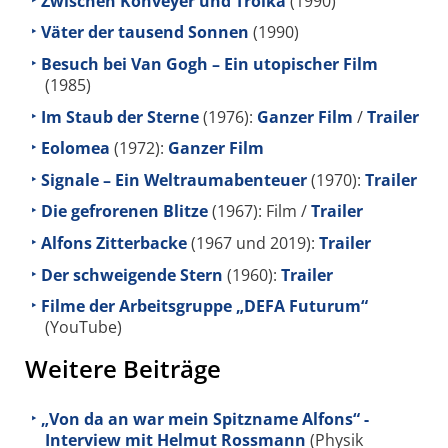
Zwischen Konveyer und Troika
(1990)
Väter der tausend Sonnen
(1990)
Besuch bei Van Gogh – Ein utopischer Film
(1985)
Im Staub der Sterne
(1976):
Ganzer Film
/
Trailer
Eolomea
(1972):
Ganzer Film
Signale – Ein Weltraumabenteuer
(1970):
Trailer
Die gefrorenen Blitze
(1967): Film /
Trailer
Alfons Zitterbacke
(1967 und 2019):
Trailer
Der schweigende Stern
(1960):
Trailer
Filme der Arbeitsgruppe „DEFA Futurum“
(YouTube)
Weitere Beiträge
„Von da an war mein Spitzname Alfons“ -
Interview mit Helmut Rossmann
(Physik