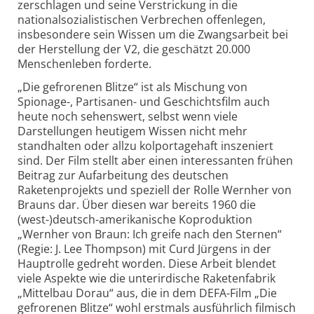
zerschlagen und seine Verstrickung in die
nationalsozialistischen Verbrechen offenlegen,
insbesondere sein Wissen um die Zwangsarbeit bei
der Herstellung der V2, die geschätzt 20.000
Menschenleben forderte.
„Die gefrorenen Blitze“ ist als Mischung von
Spionage-, Partisanen- und Geschichtsfilm auch
heute noch sehenswert, selbst wenn viele
Darstellungen heutigem Wissen nicht mehr
standhalten oder allzu kolportagehaft inszeniert
sind. Der Film stellt aber einen interessanten frühen
Beitrag zur Aufarbeitung des deutschen
Raketenprojekts und speziell der Rolle Wernher von
Brauns dar. Über diesen war bereits 1960 die
(west-)deutsch-amerikanische Koproduktion
„Wernher von Braun: Ich greife nach den Sternen“
(Regie: J. Lee Thompson) mit Curd Jürgens in der
Hauptrolle gedreht worden. Diese Arbeit blendet
viele Aspekte wie die unterirdische Raketenfabrik
„Mittelbau Dorau“ aus, die in dem DEFA-Film „Die
gefrorenen Blitze“ wohl erstmals ausführlich filmisch