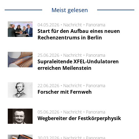
Meist gelesen
04.05.2026 •
Nachricht
•
Panorama
Start für den Aufbau eines neuen
Rechenzentrums in Berlin
25.06.2026 •
Nachricht
•
Panorama
Supraleitende XFEL-Undulatoren
erreichen Meilenstein
22.06.2026 •
Nachricht
•
Panorama
Forscher mit Fernweh
05.06.2026 •
Nachricht
•
Panorama
Wegbereiter der Festkörperphysik
30.03.2026 •
Nachricht
•
Panorama