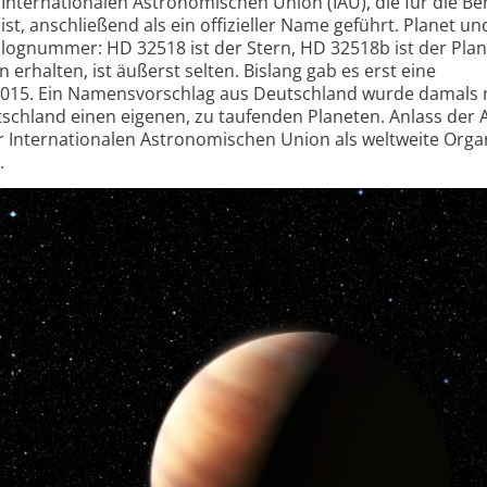
nter­nationalen Astro­nomischen Union (IAU), die für die 
t, anschließend als ein offizieller Name geführt. Planet un
talognummer: HD 32518 ist der Stern, HD 32518b ist der Plan
rhalten, ist äußerst selten. Bislang gab es erst eine
015. Ein Namens­vorschlag aus Deutsch­land wurde damals 
schland einen eigenen, zu taufenden Planeten. Anlass der A
 Inter­nationalen Astro­nomischen Union als weltweite Orga
.