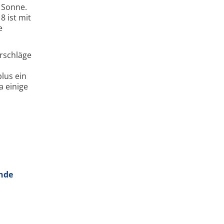
e Sonne.
8 ist mit
e
rschläge
lus ein
a einige
ande