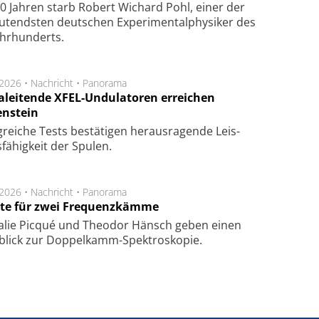
0 Jahren starb Robert Wichard Pohl, einer der
utendsten deutschen Experimentalphysiker des
ahrhunderts.
.2026 •
Nachricht
•
Panorama
aleitende XFEL-Undulatoren erreichen
enstein
g­rei­che Tests be­stä­ti­gen he­raus­ra­gen­de Leis­
fä­hig­keit der Spu­len.
.2026 •
Nachricht
•
Panorama
te für zwei Frequenzkämme
alie Picqué und Theodor Hänsch geben einen
blick zur Doppelkamm-Spektroskopie.