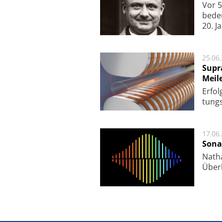
Vor 5
bede
20. J
25.06
Supr
Meil
Er­fol
tungs­
17.06
Sona
Nath
Über