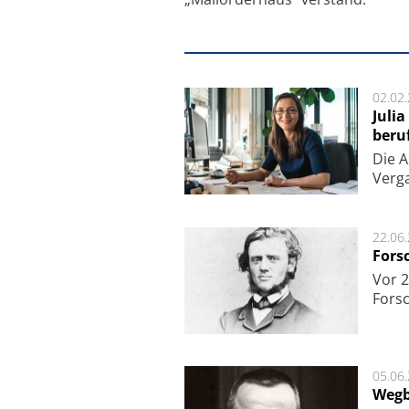
02.02
Juli
beru
Die As
Ver­g
22.06
Fors
Vor 2
Fors
05.06
Wegb