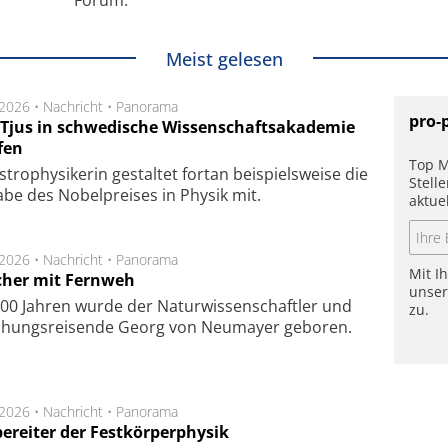
Meist gelesen
.2026 •
Nachricht
•
Panorama
pro-
a Tjus in schwedische Wissenschaftsakademie
fen
Top M
tro­physi­kerin ge­stal­tet fort­an bei­spiels­wei­se die
Stell
a­be des Nobel­prei­ses in Phy­sik mit.
aktue
.2026 •
Nachricht
•
Panorama
Mit I
cher mit Fernweh
unse
00 Jahren wurde der Naturwissenschaftler und
zu.
chungsreisende Georg von Neumayer geboren.
.2026 •
Nachricht
•
Panorama
ereiter der Festkörperphysik