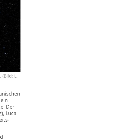
(Bild: L.
kanischen
 ein
ge. Der
), Luca
its­
ld