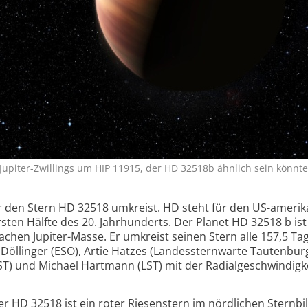
Jupiter-Zwillings um HIP 11915, der HD 32518b ähnlich sein könnte. 
er den Stern HD 32518 umkreist. HD steht für den US-ameri­
ten Hälfte des 20. Jahrhunderts. Der Planet HD 32518 b ist
fachen Jupiter-Masse. Er umkreist seinen Stern alle 157,5 Ta
Döllinger (ESO), Artie Hatzes (Landes­sternwarte Tautenburg
ST) und Michael Hartmann (LST) mit der Radial­geschwindigke
r HD 32518 ist ein roter Riesenstern im nördlichen Sternbi