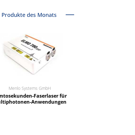
Produkte des Monats
Menlo Systems GmbH
RCT Reichelt Chemietechnik
tosekunden-Faserlaser für
Ein Unternehmen für I
ltiphotonen-Anwendungen