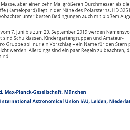
be Masse, aber einen zehn Mal größeren Durch­messer als di
ffe (Kamelopard) liegt in der Nähe des Polarsterns. HD 3251
Beobachter unter besten Bedingungen auch mit bloßem Aug
s vom 7. Juni bis zum 20. September 2019 werden Namens­vo
t sind Schulklassen, Kindergarten­gruppen und Amateur­
o Gruppe soll nur ein Vorschlag – ein Name für den Stern p
cht werden. Aller­dings sind ein paar Regeln zu beachten, d
sind.
, Max-Planck-Gesellschaft, München
International Astronomical Union IAU, Leiden, Niederl