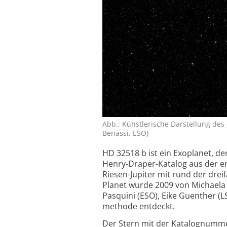
Abb.: Künstlerische Darstellung des 
Benassi, ESO)
HD 32518 b ist ein Exoplanet, d
Henry-Draper-Katalog aus der ers
Riesen-Jupiter mit rund der drei
Planet wurde 2009 von Michaela 
Pasquini (ESO), Eike Guenther (L
methode entdeckt.
Der Stern mit der Katalog­numme