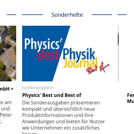
Sonderhefte
 GmbH
Sonderausgaben
SmarAct GmbH
GmbH +
uper-
Physics' Best und Best of
Elektronenmikroskopie auf
Fem
hanismus
kleinstem Raum
Mu
de am
Die Sonder­ausgaben präsentieren
- und
kompakt und übersichtlich neue
 Peter
Produkt­informationen und ihre
,
Anwendungen und bieten für Nutzer
wie Unternehmen ein zusätzliches
Forum.