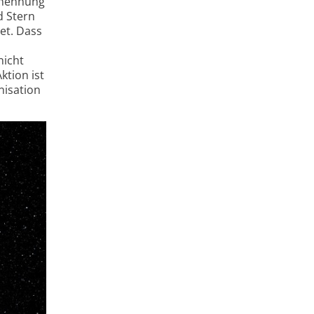
Benennung
d Stern
et. Dass
nicht
ktion ist
nisation