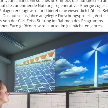
z für Deutschland. Ein solches Stromnetz, das auf Gleichstro
s auf die zunehmende Nutzung regenerativer Energie zugesc
r Anlagen erzeugt wird, und bietet eine wesentlich höhere Be
z. Das auf sechs Jahre angelegte Forschungsprojekt „Verteile
s von der Carl-Zeiss-Stiftung im Rahmen des Programms
onen Euro gefördert wird, startet im Juli nächsten Jahres.