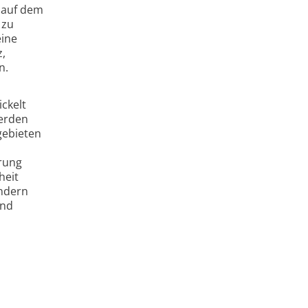
e auf dem
 zu
eine
z,
n.
ckelt
erden
gebieten
rung
heit
ondern
und