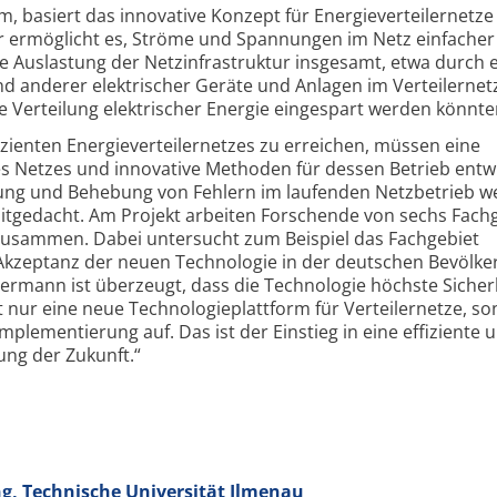
m, basiert das innovative Konzept für Energieverteilernetz
r ermöglicht es, Ströme und Spannungen im Netz einfacher
e Auslastung der Netz­infrastruktur insgesamt, etwa durch 
 anderer elektrischer Geräte und Anlagen im Verteilernet
ie Verteilung elektrischer Energie eingespart werden könnte
izienten Energie­verteilernetzes zu erreichen, müssen eine
s Netzes und innovative Methoden für dessen Betrieb entwi
ng und Behebung von Fehlern im laufenden Netzbetrieb w
mitgedacht. Am Projekt arbeiten Forschende von sechs Fach
r zusammen. Dabei untersucht zum Beispiel das Fachgebiet
kzeptanz der neuen Technologie in der deutschen Bevölke
rmann ist überzeugt, dass die Technologie höchste Sicher
t nur eine neue Technologie­plattform für Verteilernetze, s
ple­mentierung auf. Das ist der Einstieg in eine effiziente 
ung der Zukunft.“
ng, Technische Universität Ilmenau