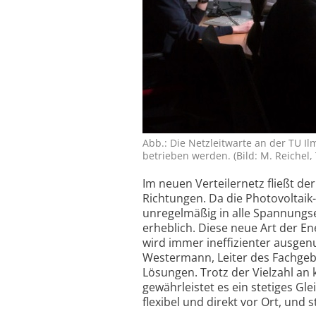
Abb.: Die Netzleitwarte an der TU Il
betrieben werden. (Bild: M. Reichel,
Im neuen Verteiler­netz fließt d
Richtungen. Da die Photo­voltai
unregelmäßig in alle Spannungse
erheblich. Diese neue Art der Ene
wird immer ineffizienter ausgen
Westermann, Leiter des Fachgebi
Lösungen. Trotz der Vielzahl an 
gewährleistet es ein stetiges Gl
flexibel und direkt vor Ort, und s