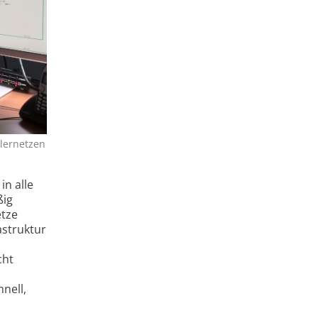
ilernetzen
in alle
ßig
etze
astruktur
cht
nell,