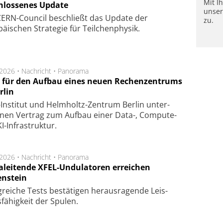
Mit I
hlossenes Update
unse
CERN-Council beschließt das Update der
zu.
äischen Strategie für Teilchenphysik.
.2026 •
Nachricht
•
Panorama
t für den Aufbau eines neuen Rechenzentrums
rlin
Insti­tut und Helm­holtz-Zen­trum Ber­lin un­ter­
­nen Ver­trag zum Auf­bau einer Data-, Compute-
I-Infra­struk­tur.
.2026 •
Nachricht
•
Panorama
aleitende XFEL-Undulatoren erreichen
enstein
g­rei­che Tests be­stä­ti­gen he­raus­ra­gen­de Leis­
fä­hig­keit der Spu­len.