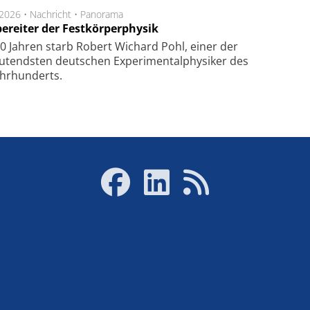
.2026 •
Nachricht
•
Panorama
ereiter der Festkörperphysik
0 Jahren starb Robert Wichard Pohl, einer der
utendsten deutschen Experimentalphysiker des
ahrhunderts.