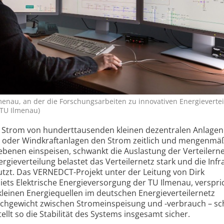
menau, an der die Forschungs­arbeiten zu innovativen Energie­verte
 TU Ilmenau)
er Strom von hunderttausenden kleinen dezentralen Anlagen 
k- oder Windkraftanlagen den Strom zeitlich und mengenmä
benen einspeisen, schwankt die Auslastung der Verteiler­n
rgie­verteilung belastet das Verteilernetz stark und die Infr
utzt. Das VERNEDCT-Projekt unter der Leitung von Dirk
ets Elektrische Energie­versorgung der TU Ilmenau, verspri
kleinen Energiequellen im deutschen Energieverteilernetz
eichgewicht zwischen Strom­einspeisung und -verbrauch – sch
tellt so die Stabilität des Systems insgesamt sicher.