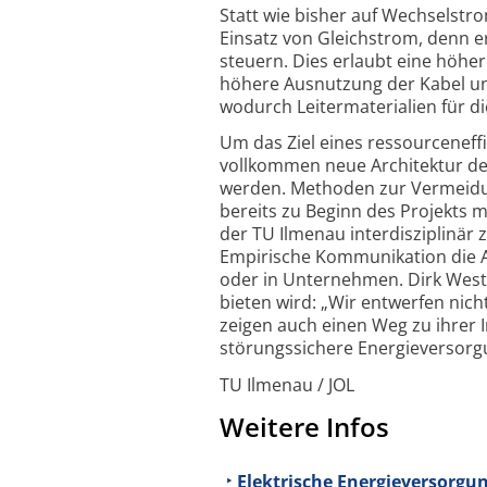
Statt wie bisher auf Wechselstro
Einsatz von Gleichstrom, denn e
steuern. Dies erlaubt eine höher
höhere Ausnutzung der Kabel und
wodurch Leiter­materialien für d
Um das Ziel eines ressourcen­eff
vollkommen neue Architektur de
werden. Methoden zur Vermeidu
bereits zu Beginn des Projekts 
der TU Ilmenau inter­disziplinä
Empirische Kommunikation die A
oder in Unternehmen. Dirk Weste
bieten wird: „Wir entwerfen nich
zeigen auch einen Weg zu ihrer Im
störungs­sichere Energie­versorg
TU Ilmenau / JOL
Weitere Infos
Elektrische Energieversorgu