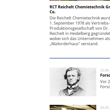
Schäfter + Kirchhoff
RCT Reichelt Chemietechnik 
Co.
Faserkoppler mit S
Feinfokussierungsmec
Die Reichelt Chemietechnik wur
1. September 1978 als Vertriebs
Produktionsgesellschaft von Dr.
Reichelt in Heidelberg gegründet
wobei sich das Unternehmen als
„Mailorderhaus“ verstand.
22.06
Fors
Vor 2
Fors
26.05