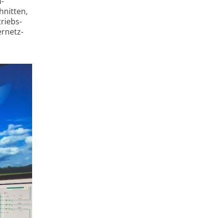
m­
hnitten,
triebs­
r­netz-