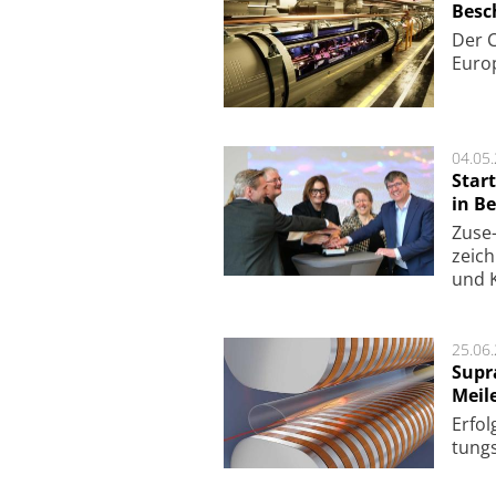
Besc
Der 
Europ
04.05
Star
in Be
Zuse-
zeich
und K
25.06
Supr
Meil
Er­fol
tungs­