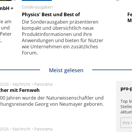
 GmbH
Sonderausgaben
SmarAct GmbH
GmbH +
uper-
Physics' Best und Best of
Elektronenmikroskopie auf
Fem
hanismus
kleinstem Raum
Mu
de am
Die Sonder­ausgaben präsentieren
- und
kompakt und übersichtlich neue
 Peter
Produkt­informationen und ihre
,
Anwendungen und bieten für Nutzer
wie Unternehmen ein zusätzliches
Forum.
Meist gelesen
.2026 •
Nachricht
•
Panorama
pro-
cher mit Fernweh
00 Jahren wurde der Naturwissenschaftler und
Top M
chungsreisende Georg von Neumayer geboren.
Stell
aktue
.2026 •
Nachricht
•
Panorama