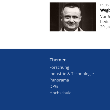
05.06
Wegb
Vor 5
bede
20. J
Themen
Forschung
Industrie & Technologie
Panorama
DPG
Hochschule