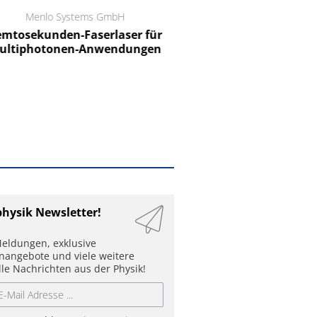
Menlo Systems GmbH
RCT Reichelt Chemietechnik
tosekunden-Faserlaser für
Ein Unternehmen für I
ltiphotonen-Anwendungen
physik Newsletter!
eldungen, exklusive
enangebote und viele weitere
lle Nachrichten aus der Physik!