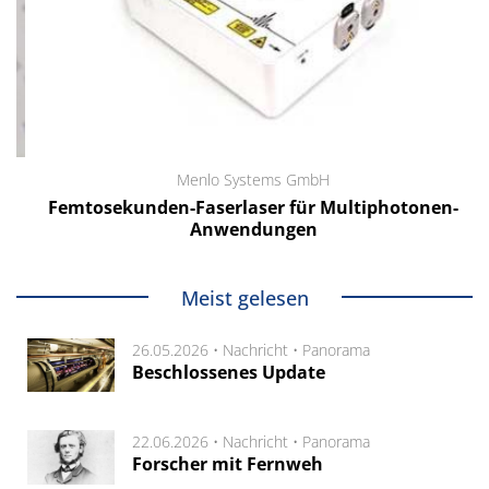
Menlo Systems GmbH
Femtosekunden-Faserlaser für Multiphotonen-
Anwendungen
Meist gelesen
26.05.2026 •
Nachricht
•
Panorama
Beschlossenes Update
22.06.2026 •
Nachricht
•
Panorama
Forscher mit Fernweh