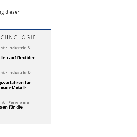
g dieser
ECHNOLOGIE
cht
•
Industrie &
len auf flexiblen
cht
•
Industrie &
sverfahren für
hium-Metall-
cht
•
Panorama
gen für die