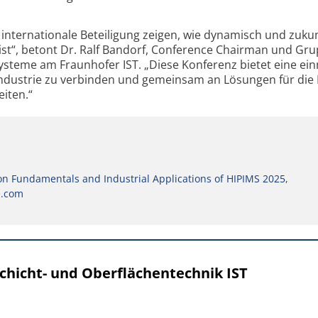
 inter­nationale Beteiligung zeigen, wie dynamisch und zukun
 ist“, betont Dr. Ralf Bandorf, Conference Chairman und Gr
Systeme am Fraun­hofer IST. „Diese Konferenz bietet eine ei
 Industrie zu verbinden und gemeinsam an Lösungen für die
iten.“
on Fundamentals and Industrial Applications of HIPIMS 2025,
e.com
Schicht- und Oberflächentechnik IST