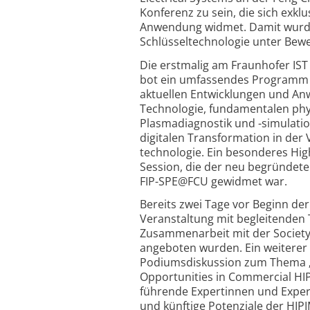
Konferenz zu sein, die sich exk
Anwendung widmet. Damit wurde
Schlüsseltechnologie unter Bewei
Die erstmalig am Fraunhofer IST
bot ein umfassendes Programm m
aktuellen Entwicklungen und A
Technologie, fundamentalen phy
Plasma­diagnostik und -simulati
digitalen Trans­formation in de
technologie. Ein besonderes High
Session, die der neu begründeten
FIP-SPE@FCU gewidmet war.
Bereits zwei Tage vor Beginn der
Veran­staltung mit beglei­tenden T
Zusammen­arbeit mit der Societ
angeboten wurden. Ein weiterer
Podiums­diskussion zum Thema „
Opportu­nities in Commercial HIP
führende Expertinnen und Exper
und künftige Potenziale der HIP