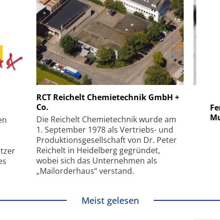
 GmbH
SmarAct GmbH
RCT Reichelt Chemietechnik GmbH +
Co.
uper-
Elektronenmikroskopie auf
Fem
hanismus
kleinstem Raum
Mu
Die Reichelt Chemietechnik wurde am
en
1. September 1978 als Vertriebs- und
Produktionsgesellschaft von Dr. Peter
Reichelt in Heidelberg gegründet,
tzer
wobei sich das Unternehmen als
es
„Mailorderhaus“ verstand.
Meist gelesen