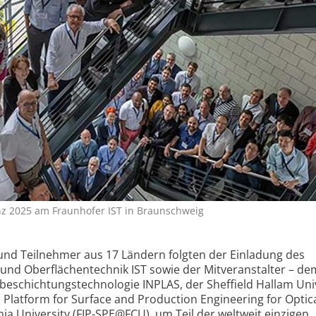
z 2025 am Fraunhofer IST in Braunschweig
nd Teilnehmer aus 17 Ländern folgten der Einladung des
- und Oberflächentechnik IST sowie der Mitveranstalter – de
abeschichtungstechnologie INPLAS, der Sheffield Hallam Uni
 Platform for Surface and Production Engineering for Optic
hia University (FIP-SPE@FCU), um Teil der weltweit einzigen