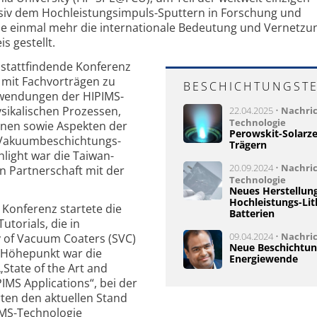
lusiv dem Hochleistungsimpuls-Sputtern in Forschung und
 einmal mehr die internationale Bedeutung und Vernetzun
s gestellt.
 stattfindende Konferenz
it Fach­vorträgen zu
BESCHICHTUNGST
nwendungen der HIPIMS-
sikalischen Prozessen,
22.04.2025 •
Nachri
Technologie
onen sowie Aspekten der
Perowskit-Solarzel
r Vakuum­beschichtungs­
Trägern
light war die Taiwan-
20.09.2024 •
Nachri
 Partner­schaft mit der
Technologie
Neues Herstellung
Hochleistungs-Lit
 Konferenz startete die
Batterien
utorials, die in
09.04.2024 •
Nachri
y of Vacuum Coaters (SVC)
Neue Beschichtun
 Höhepunkt war die
Energiewende
State of the Art and
IMS Appli­cations“, bei der
ten den aktuellen Stand
IMS-Techno­logie