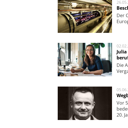
26.05
Besc
Der 
Europ
02.02
Juli
beru
Die As
Ver­g
05.06
Wegb
Vor 5
bede
20. J