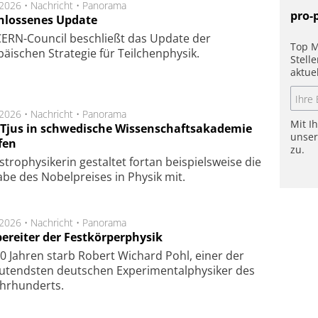
.2026 •
Nachricht
•
Panorama
pro-
hlossenes Update
CERN-Council beschließt das Update der
Top M
äischen Strategie für Teilchenphysik.
Stell
aktue
.2026 •
Nachricht
•
Panorama
Mit I
a Tjus in schwedische Wissenschaftsakademie
unse
fen
zu.
tro­physi­kerin ge­stal­tet fort­an bei­spiels­wei­se die
a­be des Nobel­prei­ses in Phy­sik mit.
.2026 •
Nachricht
•
Panorama
ereiter der Festkörperphysik
0 Jahren starb Robert Wichard Pohl, einer der
utendsten deutschen Experimentalphysiker des
ahrhunderts.