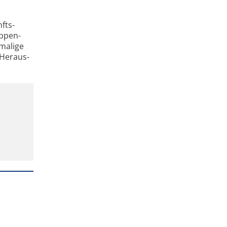
fts­
uppen­
nmalige
 Heraus­