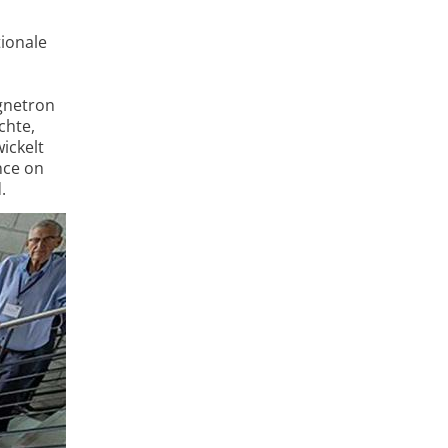
tionale
gnetron
chte,
ickelt
nce on
.