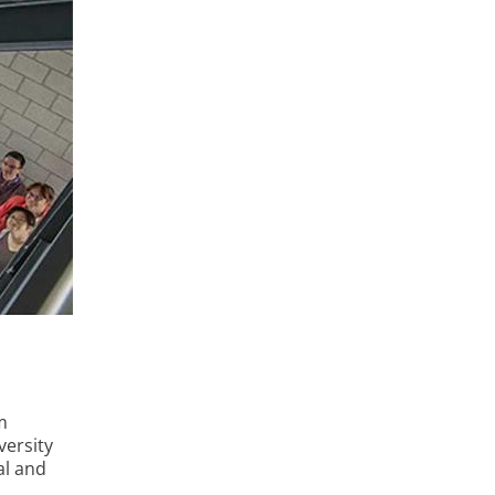
m
versity
al and