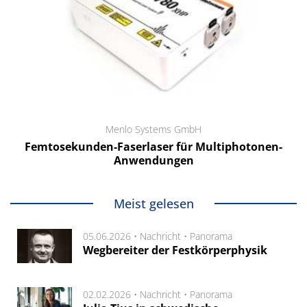
Menlo Systems GmbH
Femtosekunden-Faserlaser für Multiphotonen-
Anwendungen
Meist gelesen
05.06.2026 •
Nachricht
•
Panorama
Wegbereiter der Festkörperphysik
02.02.2026 •
Nachricht
•
Panorama