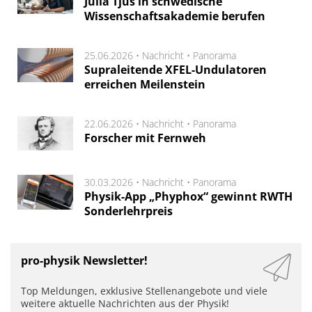
Julia Tjus in schwedische
Wissenschaftsakademie berufen
25.06.2026 •
Nachricht
•
Panorama
Supraleitende XFEL-Undulatoren
erreichen Meilenstein
22.06.2026 •
Nachricht
•
Panorama
Forscher mit Fernweh
30.03.2026 •
Nachricht
•
Panorama
Physik-App „Phyphox“ gewinnt RWTH
Sonderlehrpreis
pro-physik Newsletter!
Top Meldungen, exklusive Stellenangebote und viele
weitere aktuelle Nachrichten aus der Physik!