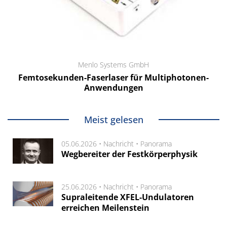
Menlo Systems GmbH
Femtosekunden-Faserlaser für Multiphotonen-
Anwendungen
Meist gelesen
05.06.2026 •
Nachricht
•
Panorama
Wegbereiter der Festkörperphysik
25.06.2026 •
Nachricht
•
Panorama
Supraleitende XFEL-Undulatoren
erreichen Meilenstein