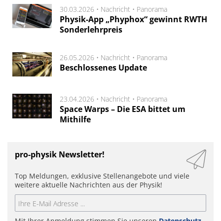
30.03.2026 •
Nachricht
•
Panorama
Physik-App „Phyphox“ gewinnt RWTH
Sonderlehrpreis
26.05.2026 •
Nachricht
•
Panorama
Beschlossenes Update
23.04.2026 •
Nachricht
•
Panorama
Space Warps – Die ESA bittet um
Mithilfe
pro-physik Newsletter!
Top Meldungen, exklusive Stellenangebote und viele
weitere aktuelle Nachrichten aus der Physik!
Mit Ihrer Anmeldung stimmen Sie unseren
Datenschutz-