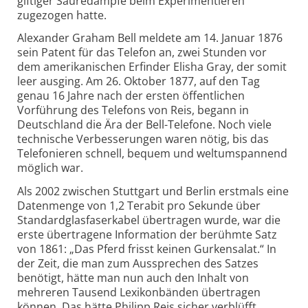
giftiger Säuredämpfe beim Experimentieren
zugezogen hatte.
Alexander Graham Bell meldete am 14. Januar 1876
sein Patent für das Telefon an, zwei Stunden vor
dem amerikanischen Erfinder Elisha Gray, der somit
leer ausging. Am 26. Oktober 1877, auf den Tag
genau 16 Jahre nach der ersten öffentlichen
Vorführung des Telefons von Reis, begann in
Deutschland die Ära der Bell-Telefone. Noch viele
technische Verbesserungen waren nötig, bis das
Telefonieren schnell, bequem und weltumspannend
möglich war.
Als 2002 zwischen Stuttgart und Berlin erstmals eine
Datenmenge von 1,2 Terabit pro Sekunde über
Standardglasfaserkabel übertragen wurde, war die
erste übertragene Information der berühmte Satz
von 1861: „Das Pferd frisst keinen Gurkensalat.“ In
der Zeit, die man zum Aussprechen des Satzes
benötigt, hätte man nun auch den Inhalt von
mehreren Tausend Lexikonbänden übertragen
können. Das hätte Philipp Reis sicher verblüfft.