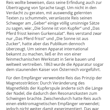
Reis wollte beweisen, dass seine Erfindung auch zur
Übertragung von Sprache taugt. Um nicht in den
Verdacht zu geraten, mit auswendig gelernten
Texten zu schummeln, veranlasste Reis seinen
Schwager am „Geber“ einige völlig unsinnige Sätze
zu sagen, wie: „Die Sonne ist von Kupfer“ und „Das
Pferd frisst keinen Gurkensalat“. Reis verstand zwar
nur „Das Pferd frisst“ und „Die Sonne ist aus
Zucker“, hatte aber das Publikum dennoch
überzeugt. Um seinen Apparat international
bekannt zu machen, ließ er ihn von einer
feinmechanischen Werkstatt in Serie bauen und
weltweit vertreiben. 1863 wurde die Apparatur sogar
dem staunenden Kaiser von Österreich vorgeführt.
Für den Empfänger verwendete Reis das Prinzip der
Magnetostriktion: Durch Veränderung des
Magnetfelds der Kupferspule änderte sich die Länge
der Nadel, die dadurch den Resonanzkasten zum
Schwingen brachte. Zwischendurch hatte Reis auch
einen elektromagnetischen Empfänger verwendet;
jedoch nicht weiter damit experimentiert. Das war