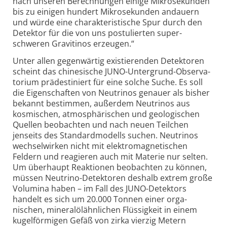
nach unseren Berech­nungen einige Mikro­sekunden
bis zu einigen hundert Mikro­sekunden andauern
und würde eine charakte­ristische Spur durch den
Detektor für die von uns postu­lierten super­
schweren Gravitinos erzeugen.“
Unter allen gegen­wärtig existierenden Detektoren
scheint das chinesische JUNO-Unter­grund-Observa­
torium prädestiniert für eine solche Suche. Es soll
die Eigen­schaften von Neutrinos genauer als bisher
bekannt bestimmen, außerdem Neutrinos aus
kosmischen, atmosphärischen und geologischen
Quellen beobachten und nach neuen Teilchen
jenseits des Standard­modells suchen. Neutrinos
wechselwirken nicht mit elektro­magneti­schen
Feldern und reagieren auch mit Materie nur selten.
Um überhaupt Reaktionen beobachten zu können,
müssen Neutrino-Detektoren deshalb extrem große
Volumina haben – im Fall des JUNO-Detektors
handelt es sich um 20.000 Tonnen einer orga­
nischen, mineralölähnlichen Flüssigkeit in einem
kugel­förmigen Gefäß von zirka vierzig Metern