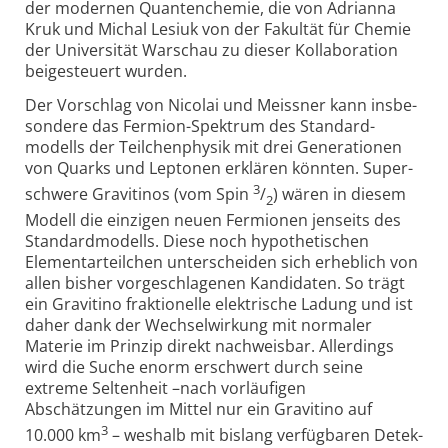
der modernen Quanten­chemie, die von Adrianna
Kruk und Michal Lesiuk von der Fakultät für Chemie
der Univers­ität Warschau zu dieser Kollabo­ration
beigesteuert wurden.
Der Vorschlag von Nicolai und Meissner kann insbe­
sondere das Fermion-Spektrum des Standard­
modells der Teilchen­physik mit drei Generationen
von Quarks und Leptonen erklären könnten. Super­
3
schwere Gravitinos (vom Spin
/
) wären in diesem
2
Modell die einzigen neuen Fermionen jenseits des
Standardmodells. Diese noch hypothe­tischen
Elementar­teilchen unterscheiden sich erheblich von
allen bisher vorgeschla­genen Kandidaten. So trägt
ein Gravitino frak­tionelle elektrische Ladung und ist
daher dank der Wechsel­wirkung mit normaler
Materie im Prinzip direkt nach­weisbar. Aller­dings
wird die Suche enorm erschwert durch seine
extreme Selten­heit –nach vorläufigen
Abschätzungen im Mittel nur ein Gravitino auf
3
10.000 km
– weshalb mit bislang verfüg­baren Detek­