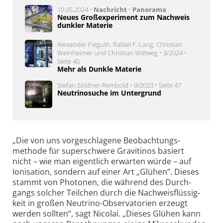
10.05.2024 •
Nachricht
•
Panorama
Neues Großexperiment zum Nachweis
dunkler Materie
Alexander Fieguth, Rafael F. Lang, Christian
Weinheimer und Christian Wittweg • 3/2024 •
Seite 40
Mehr als Dunkle Materie
Stefan Söldner-Rembold • 9/2023 • Seite 47
Neutrinosuche im Untergrund
„Die von uns vorgeschlagene Beobachtungs­
methode für super­schwere Gravitinos basiert
nicht – wie man eigentlich erwarten würde – auf
Ionisation, sondern auf einer Art „Glühen”. Dieses
stammt von Photonen, die während des Durch­
gangs solcher Teilchen durch die Nachweis­flüssig­
keit in großen Neutrino-Observa­torien erzeugt
werden sollten“, sagt Nicolai. „Dieses Glühen kann