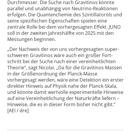
Durchmesser. Die Suche nach Gravitinos könnte
parallel und unabhängig von Neutrino-Reaktionen
erfolgen. Die Quanten­chemie des Szintil­lator­öls und
seine spezifischen Eigen­schaften spielen eine
zentrale Rolle bei dem vorher­gesagten Effekt. JUNO
soll in der zweiten Jahres­hälfte von 2025 mit den
Messungen beginnen.
„Der Nachweis der von uns vorhergesagten super­
schweren Gravitinos wäre auch ein großer Fort­
schritt bei der Suche nach einer verein­heit­lichten
Theorie“, sagt Nicolai. „Da für die Gravitinos Massen
in der Größen­ordnung der Planck-Masse
vorhergesagt werden, wäre eine Detektion ein erster
direkter Hinweis auf Physik nahe der Planck-Skala,
und könnte damit wert­volle experimen­telle Hinweise
auf eine Verein­heit­lichung der Natur­kräfte liefern –
Hinweise, die es in dieser Form bisher nicht gibt.“
[AEI / dre]