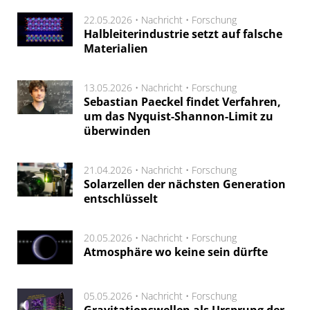
22.05.2026 •
Nachricht
•
Forschung
Halbleiterindustrie setzt auf falsche
Materialien
13.05.2026 •
Nachricht
•
Forschung
Sebastian Paeckel findet Verfahren,
um das Nyquist-Shannon-Limit zu
überwinden
21.04.2026 •
Nachricht
•
Forschung
Solarzellen der nächsten Generation
entschlüsselt
20.05.2026 •
Nachricht
•
Forschung
Atmosphäre wo keine sein dürfte
05.05.2026 •
Nachricht
•
Forschung