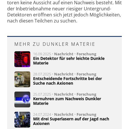
toren keine Aussicht auf einen Nachweis besteht. Mit
der Inbetrieb­nahme neuer riesiger Untergrund-
Detektoren eröffnen sich jetzt jedoch Möglich­keiten,
nach diesen Teilchen zu suchen.
MEHR ZU DUNKLER MATERIE
16.09.2025 •
Nachricht
•
Forschung
Ein Detektor für sehr leichte Dunkle
Materie
28.07.2025 •
Nachricht
•
Forschung
Entscheidende Fortschritte bei der
Suche nach Axionen
25.07.2025 •
Nachricht
•
Forschung
Kernuhren zum Nachweis Dunkler
Materie
24.07.2024 •
Nachricht
•
Forschung
Mit drei Superlasern auf der Jagd nach
Axionen