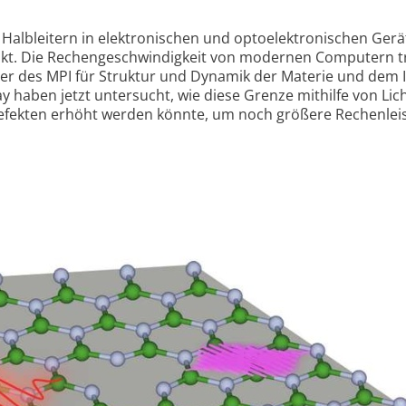
Halbleitern in elektronischen und opto­elektro­nischen Gerä
t. Die Rechen­geschwindig­keit von modernen Computern tr
er des MPI für Struktur und Dynamik der Materie und dem 
y haben jetzt unter­sucht, wie diese Grenze mithilfe von Lich
Defekten erhöht werden könnte, um noch größere Rechen­le