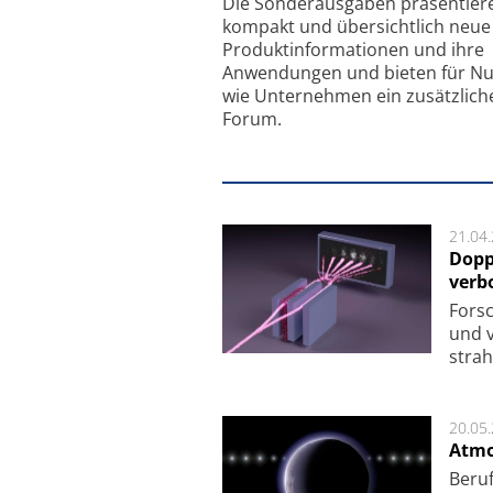
Die Sonder­ausgaben präsentier
kompakt und übersichtlich neue
Produkt­informationen und ihre
Anwendungen und bieten für Nu
wie Unternehmen ein zusätzlich
Forum.
21.04
Dopp
verb
For­sc
und v
strah
20.05
Atmo
Beruf