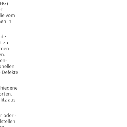
HHG)
er
die vom
nen in
rde
t zu.
ehmen
en.
nen­
­nellen
e Defekte
schiedene
orten,
itz aus­
r oder -
­stellen