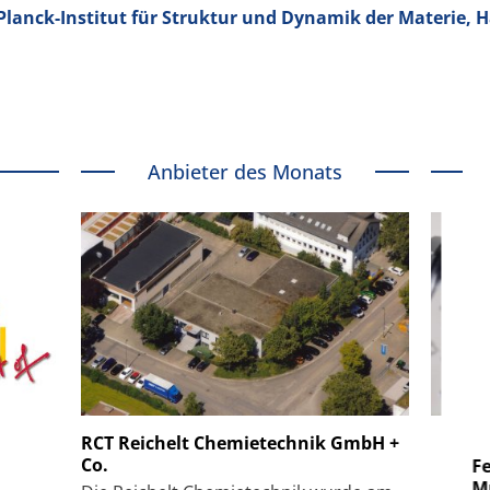
x-Planck-Institut für Struktur und Dynamik der Materie,
Anbieter des Monats
 GmbH
SmarAct GmbH
RCT Reichelt Chemietechnik GmbH +
Co.
uper-
Elektronenmikroskopie auf
Fem
hanismus
kleinstem Raum
Mu