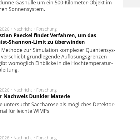
dün­ne Gas­hül­le um ein 500-Kilo­meter-Objekt im
­ren Son­nen­sys­tem.
.2026 •
Nachricht
•
Forschung
stian Paeckel findet Verfahren, um das
ist-Shannon-Limit zu überwinden
Methode zur Simu­la­tion kom­ple­xer Quan­ten­sys­
 ver­schiebt grund­le­gen­de Auf­lösungs­gren­zen
ibt wo­mög­lich Ein­blicke in die Hoch­tempe­ra­tur­
lei­tung.
.2026 •
Nachricht
•
Forschung
r Nachweis Dunkler Materie
e unter­sucht Saccha­ro­se als mög­li­ches De­tek­tor­
­rial für leich­te WIMPs.
.2026 •
Nachricht
•
Forschung