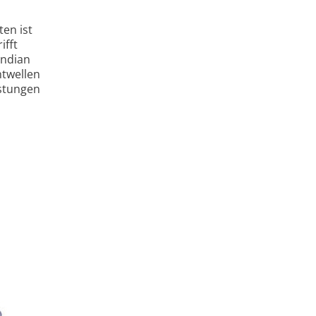
ten ist
ifft
Indian
t­wellen
istungen