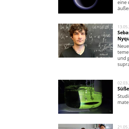
eine 
äu­ße
13.05
Seba
Nyqu
Neue 
te­me
und g
supra­
02.03
Süße
Studi
ma­te
21.05