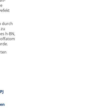
en­
ie
Defekt
m durch
 zu
des h-BN,
toff­atom
urde.
rten
PJ
ien