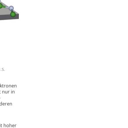
.S.
ektronen
 nur in
­
nderen
it hoher