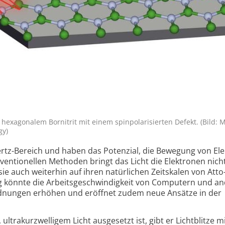
exagonalem Bornitrit mit einem spinpolarisierten Defekt. (Bild: M
gy)
rtz-Bereich und haben das Potenzial, die Bewegung von El
en­tio­nellen Methoden bringt das Licht die Elektronen nicht
ie auch weiterhin auf ihren natür­lichen Zeit­skalen von Atto
 könnte die Arbeits­geschwindig­keit von Computern und a
nungen erhöhen und eröffnet zudem neue Ansätze in der
ltra­kurz­welligem Licht ausgesetzt ist, gibt er Lichtblitze m