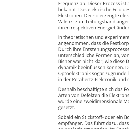
Frequenz ab. Dieser Prozess ist
bekannt. Das elektrische Feld de
Elektronen. Der so erzeugte elek
Valenz- zum Leitungs­band anger
ihren respek­tiven Energie­bände
In theoretischen und experimen
angenommen, dass die Fest­körper 
Durch ihre Entstehungs­prozesse
unter­schied­liche Formen an, vo
Bisher war nicht klar, wie dies
dynamik beein­flussen können. D
Opto­elek­tronik sogar zugrunde l
in der Petahertz-Elektronik und d
Deshalb beschäftigte sich das Fo
Arten von Defekten die Elektro
wurde eine zwei­dimen­sionale Mo
ge­setzt.
Sobald ein Stickstoff- oder ein B
empfänger. Das führt dazu, dass 