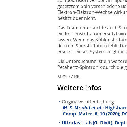
spin­polari­siert werden. Im Spe
gesetztem Spin verschiedene Bei
Elektron-Elektron-Wechsel­wirkung
besitzt oder nicht.
Das Team untersuchte auch Situa
ein Kohlen­stoff­atom ersetzt wir
lassen. Wenn das Kohlen­stoff­at
dem ein Stick­stoff­atom fehlt. D
ersetzt: Dieses System zeigt di
Die Untersuchung ist ein weiterer
Petahertz-Spintronik durch die 
MPSD / RK
Weitere Infos
Originalveröffentlichung
M. S. Mrudul et al.
: High-har
Comp. Mater.
6
, 10 (2020); 
Ultrafast Lab (G. Dixit), Dep