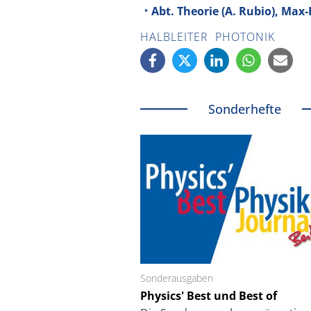
Abt. Theorie (A. Rubio), Ma
HALBLEITER
PHOTONIK
Sonderhefte
Sonderausgaben
Schäfter + Kirchhoff
Physics' Best und Best of
Faserkoppler mit S
Feinfokussierungsmec