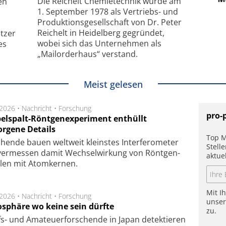
Die Reichelt Chemietechnik wurde am
en
1. September 1978 als Vertriebs- und
Produktionsgesellschaft von Dr. Peter
Reichelt in Heidelberg gegründet,
tzer
wobei sich das Unternehmen als
es
„Mailorderhaus“ verstand.
Meist gelesen
.2026 •
Nachricht
•
Forschung
pro-
elspalt-Röntgenexperiment enthüllt
orgene Details
Top M
hen­de bau­en welt­weit kleins­tes In­ter­fe­ro­me­ter
Stell
er­mes­sen da­mit Wech­sel­wir­kung von Rönt­gen­
aktue
­len mit Atom­ker­nen.
Mit I
.2026 •
Nachricht
•
Forschung
unse
sphäre wo keine sein dürfte
zu.
s- und Ama­teuer­for­schen­de in Japan de­tek­tie­ren