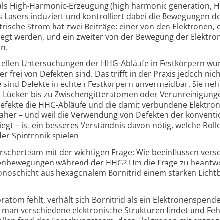
 als High-Harmonic-Erzeugung (high harmonic generation, 
s Lasers induziert und kontrol­liert dabei die Bewegungen d
trische Strom hat zwei Beiträge: einer von den Elektronen, 
egt werden, und ein zweiter von der Bewegung der Elektro
rn.
tellen Unter­suchungen der HHG-Abläufe in Fest­körpern wu
frei von Defekten sind. Das trifft in der Praxis jedoch nich
 sind Defekte in echten Fest­körpern unver­meidbar. Sie n
n Lücken bis zu Zwischen­gitter­atomen oder Verun­reini­gung
e Defekte die HHG-Abläufe und die damit verbundene Elektro
aher – und weil die Verwendung von Defekten der konven­tio
iegt – ist ein besseres Verständnis davon nötig, welche Roll
er Spintronik spielen.
rscher­team mit der wichtigen Frage: Wie beein­flussen ver
nen­bewegungen während der HHG? Um die Frage zu beantw
no­schicht aus hexa­gonalem Bornitrid einem starken Licht­bl
oratom fehlt, verhält sich Bornitrid als ein Elektronen­spende
man verschiedene elektro­nische Strukturen findet und Fehl