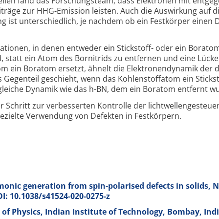
ziellen fand das Forschungs­team, dass Elektronen mit entgeg
träge zur HHG-Emission leisten. Auch die Auswirkung auf d
 ist unter­schied­lich, je nachdem ob ein Fest­körper einen 
tionen, in denen entweder ein Stickstoff- oder ein Borato
d, statt ein Atom des Bornitrids zu entfernen und eine Lücke
om ein Boratom ersetzt, ähnelt die Elektronen­dynamik der 
as Gegenteil geschieht, wenn das Kohlen­stoff­atom ein Stick­s
e gleiche Dynamik wie das h-BN, dem ein Boratom entfernt w
 Schritt zur verbesserten Kontrolle der licht­wellen­ge­steue
gezielte Verwendung von Defekten in Festkörpern.
monic generation from spin-polarised defects in solids, N
DOI: 10.1038/s41524-020-0275-z
t. of Physics, Indian Institute of Technology, Bombay, Ind