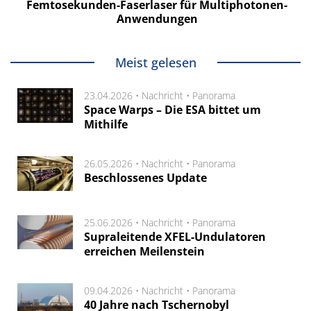
Femtosekunden-Faserlaser für Multiphotonen-
Anwendungen
Meist gelesen
23.04.2026 •
Nachricht
•
Panorama
Space Warps – Die ESA bittet um
Mithilfe
26.05.2026 •
Nachricht
•
Panorama
Beschlossenes Update
25.06.2026 •
Nachricht
•
Panorama
Supraleitende XFEL-Undulatoren
erreichen Meilenstein
09.04.2026 •
Nachricht
•
Panorama
40 Jahre nach Tschernobyl