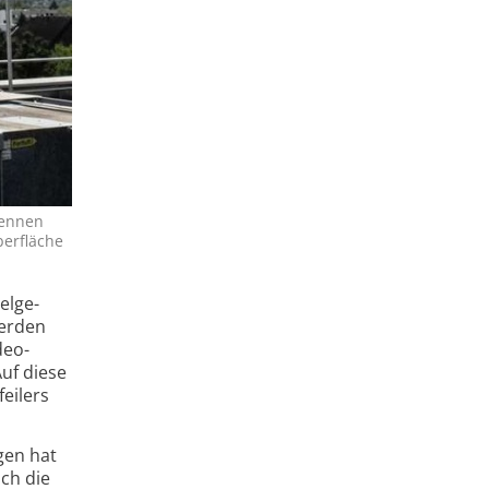
tennen
er­fläche
l­ge­
werden
deo­
uf diese
feilers
gen hat
ich die