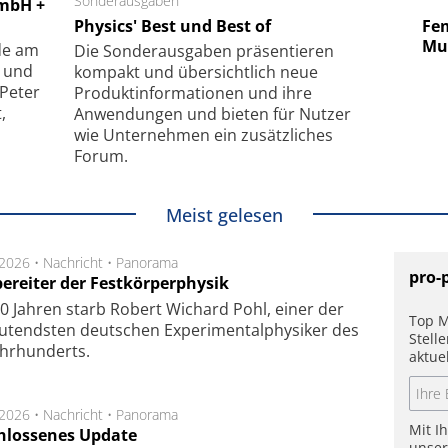
 GmbH
Sonderausgaben
SmarAct GmbH
GmbH +
uper-
Physics' Best und Best of
Elektronenmikroskopie auf
Fem
hanismus
kleinstem Raum
Mu
de am
Die Sonder­ausgaben präsentieren
- und
kompakt und übersichtlich neue
 Peter
Produkt­informationen und ihre
,
Anwendungen und bieten für Nutzer
wie Unternehmen ein zusätzliches
Forum.
Meist gelesen
.2026 •
Nachricht
•
Panorama
pro-
ereiter der Festkörperphysik
0 Jahren starb Robert Wichard Pohl, einer der
Top M
utendsten deutschen Experimentalphysiker des
Stell
ahrhunderts.
aktue
.2026 •
Nachricht
•
Panorama
Mit I
hlossenes Update
unse