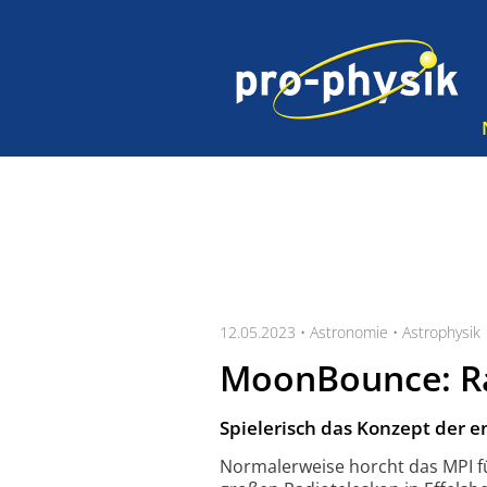
12.05.2023 •
Astronomie
•
Astrophysik
MoonBounce: Ra
Spielerisch das Konzept der e
Normalerweise horcht das MPI fü