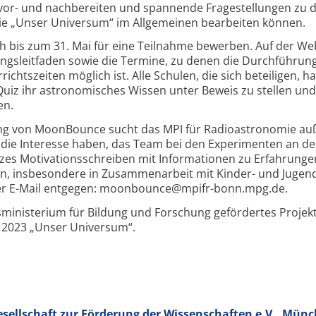
vor- und nachbereiten und spannende Frage­stellungen zu 
e „Unser Universum“ im Allgemeinen bearbeiten können.
ch bis zum 31. Mai für eine Teilnahme bewerben. Auf der We
ngs­leit­faden sowie die Termine, zu denen die Durch­führun
ts­zeiten möglich ist. Alle Schulen, die sich beteiligen, h
Quiz ihr astro­nomisches Wissen unter Beweis zu stellen und
en.
rung von MoonBounce sucht das MPI für Radio­astronomie a
, die Interesse haben, das Team bei den Experi­menten an d
rzes Motivations­schreiben mit Infor­ma­tionen zu Erfahrunge
n, insbesondere in Zusammen­arbeit mit Kinder- und Jugen
er E-Mail entgegen: moonbounce@mpifr-bonn.mpg.de.
ministerium für Bildung und Forschung gefördertes Projek
s 2023 „Unser Universum“.
ellschaft zur Förderung der Wissenschaften e.V., Mün