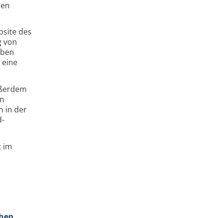
den
bsite des
g von
aben
 eine
ußerdem
en
n in der
d­
t im
chen