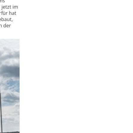
ums
jetzt im
rfür hat
ebaut,
n der