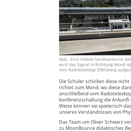
Abb.: Eine mobile Sende­antenne de
wird das Signal in Richtung Mond ab­
vom Radio­tele­skop Effels­berg auf­ge­
Die Schüler schicken diese nicht 
richtet zum Mond, wo diese dann 
anschließend vom Radioteleskop 
konferenz­schaltung die Ankunft
Weise können sie spielerisch das 
unseres Verständnisses von Phy
Das Team um Oliver Schwarz vom 
zu MoonBounce didaktisches Begle