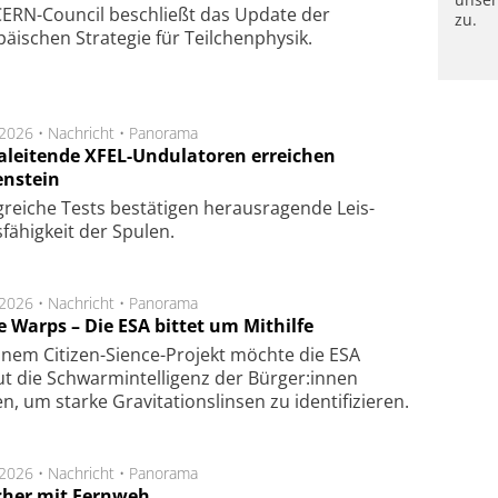
CERN-Council beschließt das Update der
zu.
äischen Strategie für Teilchenphysik.
.2026 •
Nachricht
•
Panorama
aleitende XFEL-Undulatoren erreichen
enstein
g­rei­che Tests be­stä­ti­gen he­raus­ra­gen­de Leis­
fä­hig­keit der Spu­len.
.2026 •
Nachricht
•
Panorama
e Warps – Die ESA bittet um Mithilfe
inem Citizen-Sience-Projekt möchte die ESA
t die Schwarmintelligenz der Bürger:innen
n, um starke Gravitationslinsen zu identifizieren.
.2026 •
Nachricht
•
Panorama
cher mit Fernweh