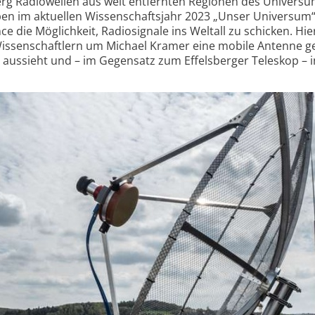
erg Radiowellen aus weit entfernten Regionen des Univers
 im aktuellen Wissen­schafts­jahr 2023 „Unser Universum“ 
die Möglichkeit, Radiosignale ins Weltall zu schicken. Hie
issen­schaftlern um Michael Kramer eine mobile Antenne g
p aussieht und – im Gegensatz zum Effels­berger Teleskop – i