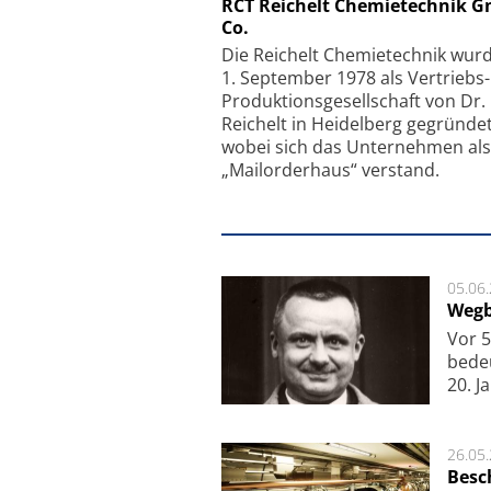
Schäfter + Kirchhoff
RCT Reichelt Chemietechnik 
Co.
Faserkoppler mit S
Feinfokussierungsmec
Die Reichelt Chemietechnik wur
1. September 1978 als Vertriebs
Produktionsgesellschaft von Dr.
Reichelt in Heidelberg gegründet
wobei sich das Unternehmen als
„Mailorderhaus“ verstand.
05.06
Wegb
Vor 5
bede
20. J
26.05
Besc