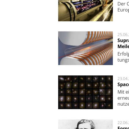
Der 
Europ
25.06
Supr
Meil
Er­fol
tungs­
23.04
Spac
Mit e
erneu
nutze
22.06
Fors