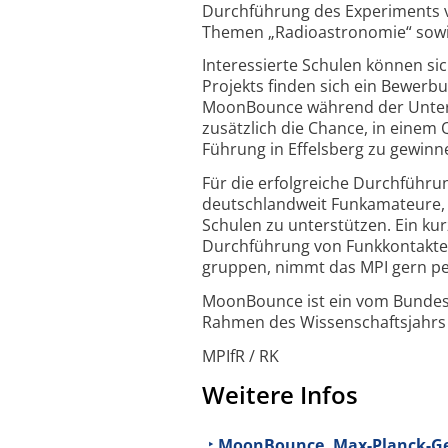
Durch­führung des Experiments 
Themen „Radio­astronomie“ sowi
Interessierte Schulen können si
Projekts finden sich ein Bewerbu
MoonBounce während der Unterrich
zusätzlich die Chance, in einem 
Führung in Effelsberg zu gewinn
Für die erfolgreiche Durch­füh
deutsch­land­weit Funk­amateure
Schulen zu unter­stützen. Ein ku
Durch­führung von Funk­kontakte
gruppen, nimmt das MPI gern p
MoonBounce ist ein vom Bundes­
Rahmen des Wissen­schafts­jahr
MPIfR / RK
Weitere Infos
MoonBounce, Max-Planck-Ges