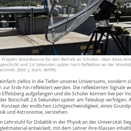
s Projekts MoonBounce für den Betrieb an Schulen. Über diese An
ge­schickt und 2,6 Sekunden später nach Re­flek­tion an der Mond­ob
zeichnet. (Bild: J. Koch, MPIfR)
einfach ziellos in die Tiefen unseres Universums, sondern zie
zur Erde hin reflektiert werden. Die reflektierten Signale 
Effelsberg aufgefangen und die Schüler können live per Vi
 der Botschaft 2,6 Sekunden später am Teleskop verfolgen. A
Konzept der endlichen Licht­geschwin­dig­keit, eines Grund­p
sik und Astronomie, verstehen.
Lehrstuhl für Didaktik in der Physik an der Universität Sie
it­material entwickelt, mit dem Lehrer ihre Klassen inhaltl