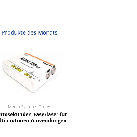
Produkte des Monats
Menlo Systems GmbH
RCT Reichelt Chemietechnik
tosekunden-Faserlaser für
Ein Unternehmen für I
ltiphotonen-Anwendungen