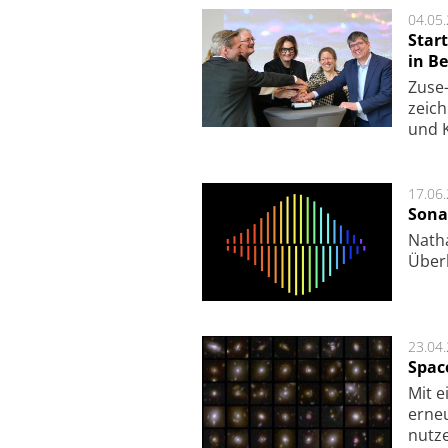
04.05
Star
in Be
Zuse-
zeich
und K
17.06
Sona
Nath
Über
23.04
Spac
Mit e
erneu
nutze