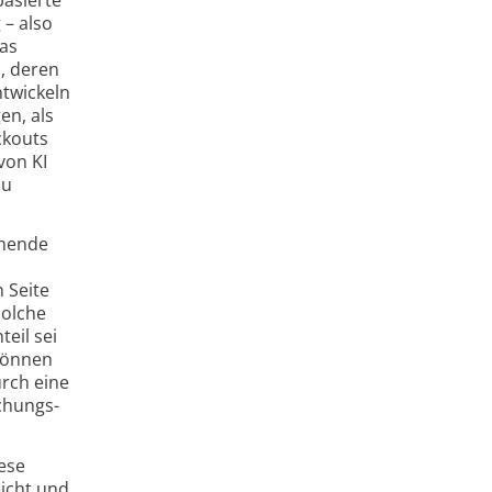
 – also
as
, deren
ntwickeln
en, als
ckouts
von KI
zu
chende
 Seite
solche
eil sei
 können
urch eine
schungs­
iese
eicht und