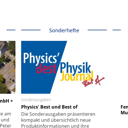
Sonderhefte
 GmbH
Sonderausgaben
SmarAct GmbH
GmbH +
uper-
Physics' Best und Best of
Elektronenmikroskopie auf
Fem
hanismus
kleinstem Raum
Mu
de am
Die Sonder­ausgaben präsentieren
- und
kompakt und übersichtlich neue
 Peter
Produkt­informationen und ihre