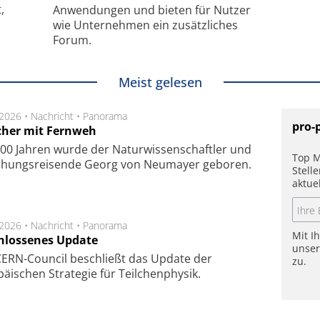
,
Anwendungen und bieten für Nutzer
wie Unternehmen ein zusätzliches
Forum.
Meist gelesen
.2026 •
Nachricht
•
Panorama
pro-
cher mit Fernweh
00 Jahren wurde der Naturwissenschaftler und
Top M
chungsreisende Georg von Neumayer geboren.
Stell
aktue
.2026 •
Nachricht
•
Panorama
Mit I
hlossenes Update
unse
CERN-Council beschließt das Update der
zu.
äischen Strategie für Teilchenphysik.