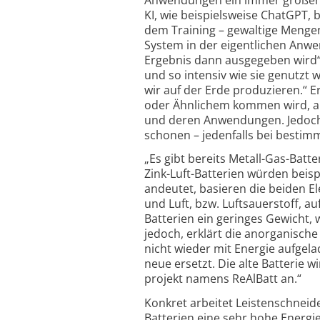
KI, wie beispiels­weise ChatGPT,
dem Training – gewaltige Menge
System in der eigentlichen Anw
Ergebnis dann ausgegeben wird“, 
und so intensiv wie sie genutzt 
wir auf der Erde produzieren.“ Er
oder Ähnlichem kommen wird, abe
und deren Anwendungen. Jedoch 
schonen – jedenfalls bei besti
„Es gibt bereits Metall-Gas-Batte
Zink-Luft-Batterien würden beisp
andeutet, basieren die beiden El
und Luft, bzw. Luft­sauerstoff, a
Batterien ein geringes Gewicht, 
jedoch, erklärt die anorganische
nicht wieder mit Energie aufgelad
neue ersetzt. Die alte Batterie 
projekt namens ReAlBatt an.“
Konkret arbeitet Leisten­schneid
Batterien eine sehr hohe Energi