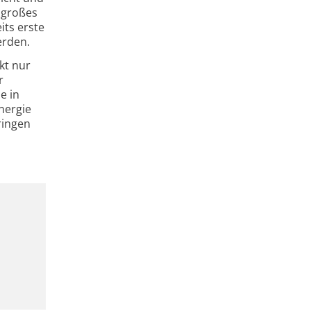
r großes
its erste
erden.
kt nur
r
e in
nergie
ringen