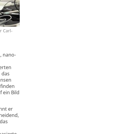
 Carl-
, nano­
erten
h das
Linsen
efinden
 ein Bild
nnt er
heidend,
 das
basierte