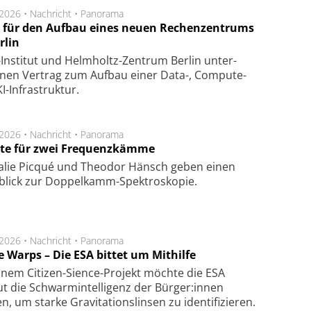
.2026 •
Nachricht
•
Panorama
t für den Aufbau eines neuen Rechenzentrums
rlin
Insti­tut und Helm­holtz-Zen­trum Ber­lin un­ter­
­nen Ver­trag zum Auf­bau einer Data-, Compute-
I-Infra­struk­tur.
.2026 •
Nachricht
•
Panorama
te für zwei Frequenzkämme
alie Picqué und Theodor Hänsch geben einen
blick zur Doppelkamm-Spektroskopie.
.2026 •
Nachricht
•
Panorama
e Warps – Die ESA bittet um Mithilfe
inem Citizen-Sience-Projekt möchte die ESA
t die Schwarmintelligenz der Bürger:innen
n, um starke Gravitationslinsen zu identifizieren.