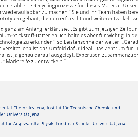
t auch etablierte Recycling­prozesse für dieses Material. Unse
uch wieder­aufladbar zu machen.“ Sie und ihr Team haben bere
ototypen gebaut, die nun erforscht und weiter­entwickelt w
d ganz am Anfang, erklärt sie. „Es gibt zum jetzigen Zeitpun
um-Stickstoff-Batterien. Ich halte es aber für wichtig, in de
chnologie zu erkunden“, so Leistenschneider weiter. „Gerad
iversität Jena ist das Umfeld dafür ideal. Das Zentrum für E
, ist ja genau darauf ausgelegt, Expertisen zusammen­zub
r Marktreife zu entwickeln.“
ental Chemistry Jena, Institut für Technische Chemie und
er-Universität Jena
tut für Angewandte Physik, Friedrich-Schiller-Universität Jena