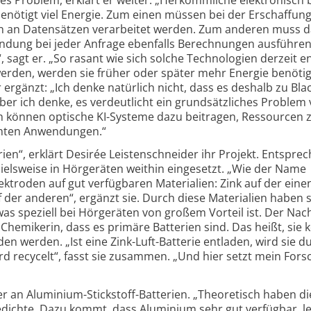
 benötigt viel Energie. Zum einen müssen bei der Erschaffung
n an Daten­sätzen verarbeitet werden. Zum anderen muss d
endung bei jeder Anfrage ebenfalls Berechnungen ausführen
sagt er. „So rasant wie sich solche Techno­logien derzeit e
werden, werden sie früher oder später mehr Energie benötig
 ergänzt: „Ich denke natürlich nicht, dass es deshalb zu Bla
r ich denke, es verdeutlicht ein grundsätzliches Problem 
können optische KI-Systeme dazu beitragen, Ressourcen 
mmten Anwendungen.“
rien“, erklärt Desirée Leisten­schneider ihr Projekt. Entspre
iels­weise in Hörgeräten weithin eingesetzt. „Wie der Name
ektroden auf gut verfügbaren Materialien: Zink auf der einen
uf der anderen“, ergänzt sie. Durch diese Materialien haben 
was speziell bei Hörgeräten von großem Vorteil ist. Der Nacht
 Chemikerin, dass es primäre Batterien sind. Das heißt, sie
en werden. „Ist eine Zink-Luft-Batterie entladen, wird sie d
wird recycelt“, fasst sie zusammen. „Und hier setzt mein For
er an Aluminium-Stickstoff-Batterien. „Theoretisch haben d
edichte. Dazu kommt, dass Aluminium sehr gut verfügbar, l