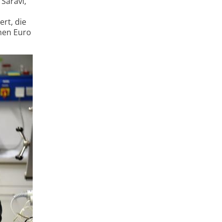
Saravi,
rt, die
onen Euro