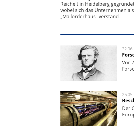
Reichelt in Heidelberg gegründet
wobei sich das Unternehmen als
„Mailorderhaus“ verstand.
22.06
Fors
Vor 2
Fors
26.05
Besc
Der 
Europ