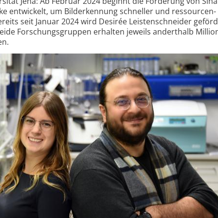
ität Jena: Ab Februar 2024 beginnt die Förderung von Sina 
e entwickelt, um Bilderkennung schneller und ressourcen­
eits seit Januar 2024 wird Desirée Leistenschneider geförde
Beide Forschungs­gruppen erhalten jeweils anderthalb Milli
en.