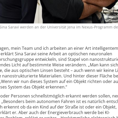
Sina Saravi werden an der Universität Jena im Nexus-Programm der
agen, mein Team und ich arbeiten an einer Art intelligentem
 erklärt Sina Saravi seine Arbeit an optischen neuronalen
rschungsgruppe entwickeln, sind Stapel von nano­strukturi
lendes Licht auf bestimmte Weise verändern. „Man kann sic
he, die aus optischen Linsen besteht – auch wenn wir keine 
 nano­strukturierte Materialien. Und hinter dieser Fläche b
r. „Wenn wir nun dieses System auf ein Objekt richten oder auf
eses System das Objekt erkennen.“
 oder Personen schnellst­möglich erkannt werden sollen, ne
. „Besonders beim autonomen Fahren ist es natürlich entsc
h erkennt ob da ein Kind auf der Straße ist oder ein Objekt,
erklärt er. Aber auch der Energie­verbrauch werde bei KI-
Problem, erklärt er weiter. „Herkömm­liche elektronisch 