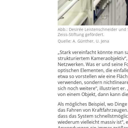
Abb.: Desirée Leistenschneider und 
Zeiss-Stiftung gefördert.
Quelle: A. Günther, U. Jena
„Stark vereinfacht könnte man s
strukturiertem Kamera­objektiv“,
Netzwerken. Was er und seine Fo
optischen Elementen, die einfal
etwa so vorstellen wie eine Fläc
verwenden, sondern nicht­lineare
sich noch weitere“, illustriert e
von einem Objekt, dann kann di
Als mögliches Beispiel, wo Dinge
das Fahren von Kraft­fahrzeugen
dass das System schnellst­möglic
wiederum vielleicht massiv ist“, 
Anwendungen ein immer größeres 