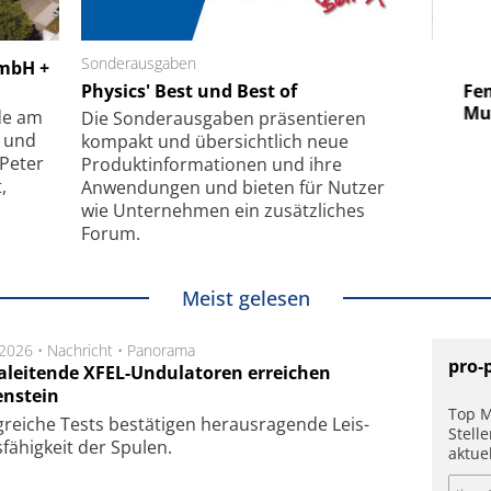
 GmbH
Sonderausgaben
SmarAct GmbH
GmbH +
uper-
Physics' Best und Best of
Elektronenmikroskopie auf
Fem
hanismus
kleinstem Raum
Mu
de am
Die Sonder­ausgaben präsentieren
- und
kompakt und übersichtlich neue
 Peter
Produkt­informationen und ihre
,
Anwendungen und bieten für Nutzer
wie Unternehmen ein zusätzliches
Forum.
Meist gelesen
.2026 •
Nachricht
•
Panorama
pro-
aleitende XFEL-Undulatoren erreichen
enstein
Top M
g­rei­che Tests be­stä­ti­gen he­raus­ra­gen­de Leis­
Stell
fä­hig­keit der Spu­len.
aktue