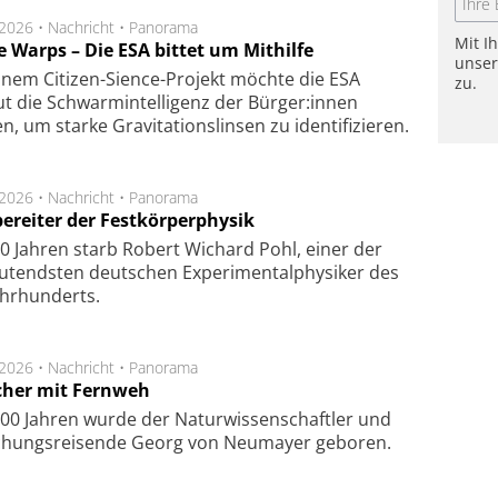
.2026 •
Nachricht
•
Panorama
Mit I
e Warps – Die ESA bittet um Mithilfe
unse
inem Citizen-Sience-Projekt möchte die ESA
zu.
t die Schwarmintelligenz der Bürger:innen
n, um starke Gravitationslinsen zu identifizieren.
.2026 •
Nachricht
•
Panorama
ereiter der Festkörperphysik
0 Jahren starb Robert Wichard Pohl, einer der
utendsten deutschen Experimentalphysiker des
ahrhunderts.
.2026 •
Nachricht
•
Panorama
cher mit Fernweh
00 Jahren wurde der Naturwissenschaftler und
chungsreisende Georg von Neumayer geboren.