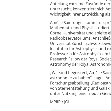
Abteilung extreme Zustände der 
untersucht, konzentriert sich Am
Wichtigkeit ihrer Entwicklung als
Amélie Saintonge stammt ursprün
Mathematik und Physik studierte.
Cornell-Universität und spielte 
Radio­observatoriums. Anschließe
Universität Zürich, Schweiz, be
Instituten für Astrophysik und ext
Professorin für Astrophysik am U
Research Fellow der Royal Socie
Astronomy der Royal Astro­nomic
„Wir sind begeistert, Amélie Sai
astronomie zu haben“, sagt J. A
Forschungsabteilung „Radioastr
von Sternentstehung und Galaxie
unter Nutzung einer neuen Gene
MPIfR / JOL