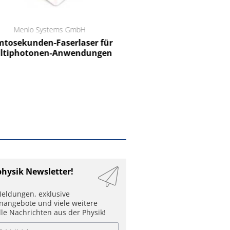
Menlo Systems GmbH
RCT Reichelt Chemietechnik
tosekunden-Faserlaser für
Ein Unternehmen für I
ltiphotonen-Anwendungen
physik Newsletter!
eldungen, exklusive
enangebote und viele weitere
lle Nachrichten aus der Physik!