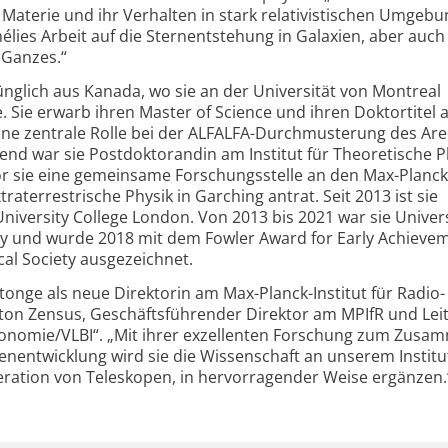
Materie und ihr Verhalten in stark relativistischen Umgeb
élies Arbeit auf die Stern­entstehung in Galaxien, aber auch 
 Ganzes.“
glich aus Kanada, wo sie an der Universität von Montreal
 Sie erwarb ihren Master of Science und ihren Doktortitel 
eine zentrale Rolle bei der ALFALFA-Durchmusterung des Are
nd war sie Post­doktorandin am Institut für Theoretische P
vor sie eine gemeinsame Forschungsstelle an den Max-Planck
ra­terrestrische Physik in Garching antrat. Seit 2013 ist sie
niversity College London. Von 2013 bis 2021 war sie Univer
ty und wurde 2018 mit dem Fowler Award for Early Achievem
al Society ausgezeichnet.
ntonge als neue Direktorin am Max-Planck-Institut für Radio­
nton Zensus, Geschäftsführender Direktor am MPIfR und Lei
onomie/VLBI“. „Mit ihrer exzellenten Forschung zum Zusa
n­entwicklung wird sie die Wissenschaft an unserem Institu
ration von Teleskopen, in hervor­ragender Weise ergänzen.