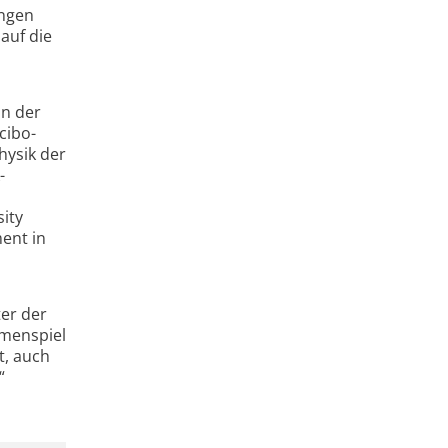
ungen
auf die
an der
cibo-
hysik der
-
sity
ent in
ter der
mmenspiel
t, auch
“