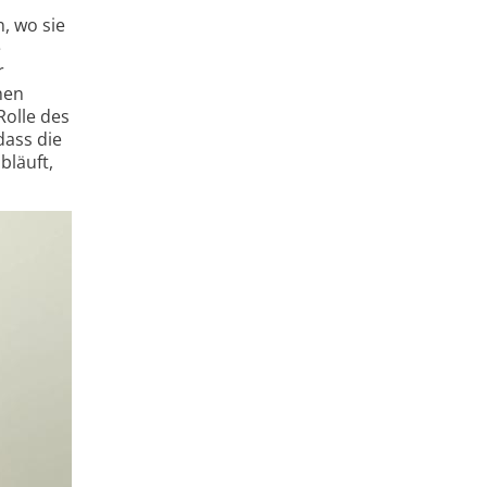
, wo sie
e
r
hen
Rolle des
dass die
bläuft,