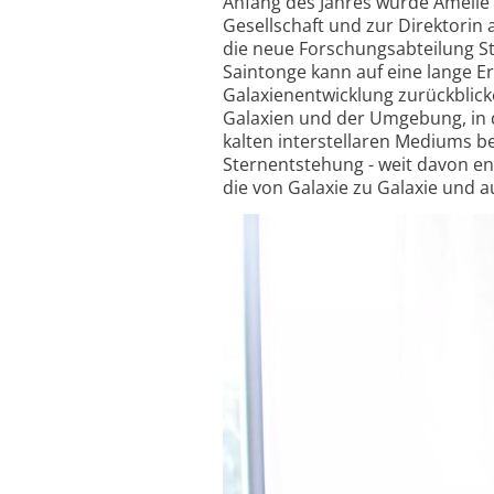
Anfang des Jahres wurde Amélie 
Gesellschaft und zur Direktorin
die neue Forschungs­abteilung S
Saintonge kann auf eine lange Er
Galaxien­entwicklung zurückbli
Galaxien und der Umgebung, in d
kalten inter­stellaren Mediums b
Stern­entstehung - weit davon entf
die von Galaxie zu Galaxie und a