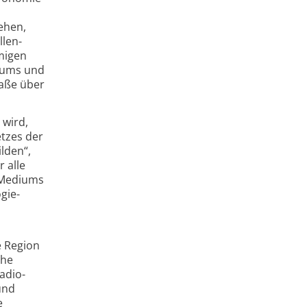
ehen,
llen­
rmigen
iums und
raße über
 wird,
tzes der
lden“,
 alle
 Mediums
gie­
e Region
che
adio­
und
e