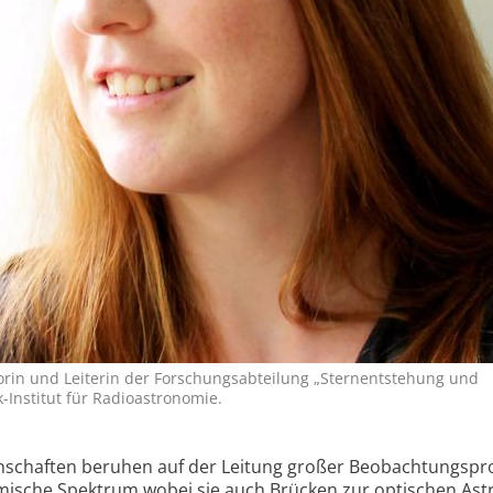
orin und Leiterin der Forschungsabteilung „Sternentstehung und
Institut für Radioastronomie.
nschaften beruhen auf der Leitung großer Beobachtungs­pr
mische Spektrum wobei sie auch Brücken zur optischen As