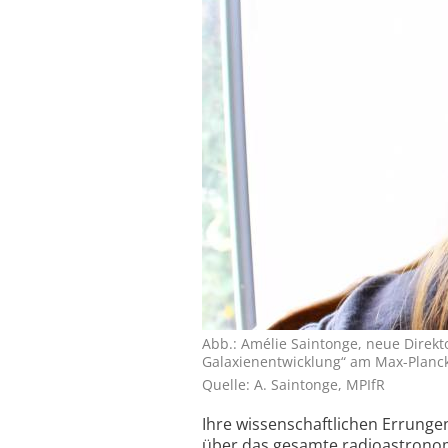
Abb.: Amélie Saintonge, neue Direkt
Galaxienentwicklung“ am Max-Planck-
Quelle: A. Saintonge, MPIfR
Ihre wissenschaftlichen Errunge
über das gesamte radio­astrono