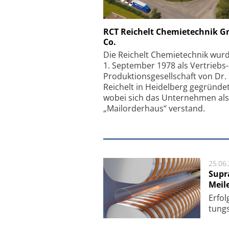
Schäfter + Kirchhoff
RCT Reichelt Chemietechnik 
Co.
Faserkoppler mit S
Feinfokussierungsmec
Die Reichelt Chemietechnik wur
1. September 1978 als Vertriebs
Produktionsgesellschaft von Dr.
Reichelt in Heidelberg gegründet
wobei sich das Unternehmen als
„Mailorderhaus“ verstand.
25.06
Supr
Meil
Er­fol
tungs­