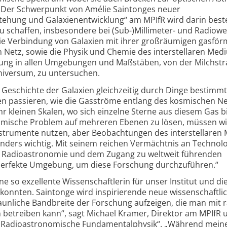
Der Schwerpunkt von Amélie Saintonges neuer
tehung und Galaxien­entwicklung“ am MPIfR wird darin best
u schaffen, insbesondere bei (Sub-)Millimeter- und Radiowe
m die Verbindung von Galaxien mit ihrer großräumigen gasfö
tz, sowie die Physik und Chemie des inter­stellaren Med
ehung in allen Umgebungen und Maßstäben, von der Milchst
niversum, zu untersuchen.
 Geschichte der Galaxien gleichzeitig durch Dinge bestimmt
en passieren, wie die Gasströme entlang des kosmischen Ne
hr kleinen Skalen, wo sich einzelne Sterne aus diesem Gas bi
amische Problem auf mehreren Ebenen zu lösen, müssen wir
strumente nutzen, aber Beobachtungen des interstellaren
onders wichtig. Mit seinem reichen Vermächtnis an Technolo
d Radioastronomie und dem Zugang zu weltweit führenden
 perfekte Umgebung, um diese Forschung durch­zuführen.“
ne so exzellente Wissen­schaftlerin für unser Institut und di
onnten. Saintonge wird inspirierende neue wissen­schaftli
aunliche Bandbreite der Forschung aufzeigen, die man mit r
etreiben kann“, sagt Michael Kramer, Direktor am MPIfR 
 „Radio­astronomische Fundamental­physik“. „Während mein