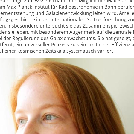
Saintonge zum wissenschaftlichen Mitglied der Max-Planck-
 am Max-Planck-Institut für Radioastronomie in Bonn berufen
ternentstehung und Galaxien­entwicklung leiten wird. Améli
folgsgeschichte in der internationalen Spitzen­forschung zu
cken. Insbesondere untersucht sie das Zusammenspiel zwisc
er sie leben, mit besonderem Augenmerk auf die zentrale 
ei der Regulierung des Galaxienwachstums. Sie hat gezeigt, 
ernt, ein universeller Prozess zu sein - mit einer Effizienz a
uf einer kosmischen Zeitskala systematisch variiert.