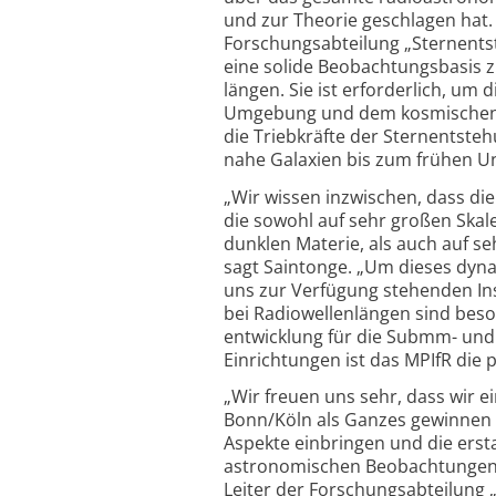
und zur Theorie geschlagen hat.
Forschungsabteilung „Sternents
eine solide Beobachtungs­basis z
längen. Sie ist erforderlich, u
Umgebung und dem kosmischen Ne
die Triebkräfte der Stern­entst
nahe Galaxien bis zum frühen U
„Wir wissen inzwischen, dass die
die sowohl auf sehr großen Skal
dunklen Materie, als auch auf se
sagt Saintonge. „Um dieses dyn
uns zur Verfügung stehenden In
bei Radiowellen­längen sind bes
entwicklung für die Submm- un
Einrichtungen ist das MPIfR die
„Wir freuen uns sehr, dass wir ei
Bonn/Köln als Ganzes gewinnen k
Aspekte einbringen und die erst
astronomischen Beobachtungen b
Leiter der Forschungsabteilung