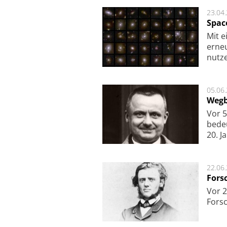
23.04
Spac
Mit e
erneu
nutze
05.06
Wegb
Vor 5
bede
20. J
22.06
Fors
Vor 2
Fors