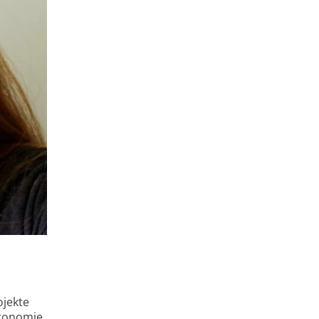
ojekte
tronomie