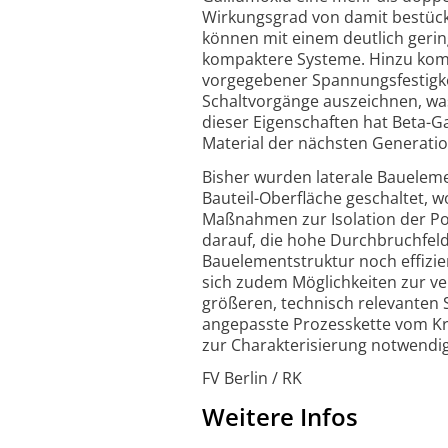
Wirkungs­grad von damit bestück
können mit einem deutlich gerin
kompaktere Systeme. Hinzu komm
vorgegebener Spannungs­festig­ke
Schalt­vorgänge auszeichnen, wa
dieser Eigen­schaften hat Beta-
Ga
Material der nächsten Generati
Bisher wurden laterale Baueleme
Bauteil-
Oberfläche geschaltet, 
Maßnahmen zur Isolation der Pot
darauf, die hohe Durch­bruch­feld
Bauelement­struktur noch effizie
sich zudem Möglich­keiten zur ve
größeren, technisch relevanten S
angepasste Prozess­kette vom Kr
zur Charakteri­sierung notwendig
FV Berlin / RK
Weitere Infos