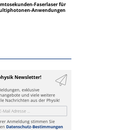
tosekunden-Faserlaser für
Ein Unternehmen für I
ltiphotonen-Anwendungen
physik Newsletter!
eldungen, exklusive
enangebote und viele weitere
lle Nachrichten aus der Physik!
hrer Anmeldung stimmen Sie
ren
Datenschutz-Bestimmungen