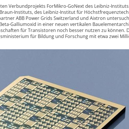
ten Verbund­projekts ForMikro-
GoNext des Leibniz-
Instituts
Braun-
Instituts, des Leibniz-
Institut für Höchst­frequenz­tech
partner ABB Power Grids Switzer­land und Aixtron unter­suc
Beta-
Gallium­oxid in einer neuen vertikalen Bauelement­archi
schaften für Transis­toren noch besser nutzen zu können. 
­ministerium für Bildung und Forschung mit etwa zwei Mill