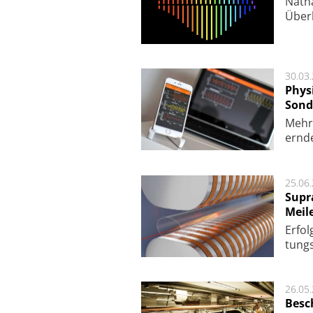
Nath
Über
30.03
Phys
Sond
Mehr­
ern­de
25.06
Supr
Meil
Er­fol
tungs­
26.05
Besc