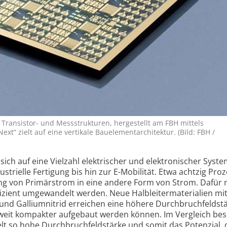
 Transistor- und Messstrukturen, hergestellt am FBH mittels
xt“ zielt auf eine vertikale Bauelementarchitektur. (Bild: FBH /
sich auf eine Vielzahl elektrischer und elektro­nischer Syst
strielle Fertigung bis hin zur E-Mobilität. Etwa achtzig Pro
 von Primär­strom in eine andere Form von Strom. Dafür
fizient umge­wandelt werden. Neue Halb­leiter­materialien m
und Gallium­nitrid erreichen eine höhere Durch­bruch­feld­stä
eit kompakter aufgebaut werden können. Im Vergleich besi
lt so hohe Durch­bruch­feld­stärke und somit das Potenzial,