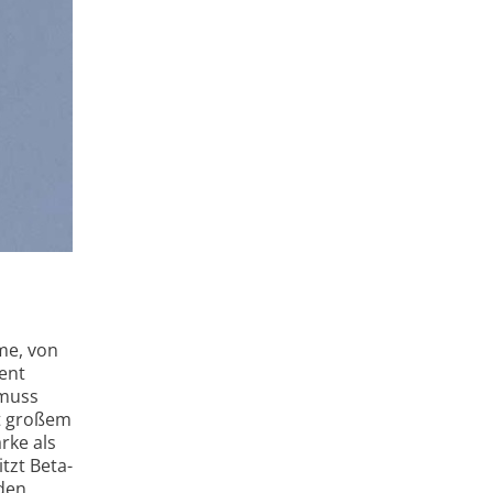
eme, von
zent
 muss
it großem
rke als
tzt Beta-
 den