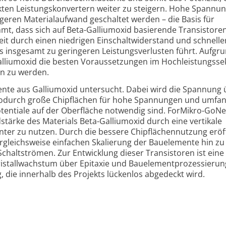
ten Leistungs­konvertern weiter zu steigern. Hohe Spannu
geren Material­aufwand geschaltet werden – die Basis für
t, dass sich auf Beta-
Gallium­oxid basierende Transis­tore
it durch einen niedrigen Einschalt­wider­stand und schnelle
s insgesamt zu geringeren Leistungs­verlusten führt. Aufgr
llium­oxid die besten Voraus­setzungen im Hoch­leistungs­se
on zu werden.
nte aus Gallium­oxid untersucht. Dabei wird die Spannung 
wodurch große Chip­flächen für hohe Spannungen und umfan
entiale auf der Ober­fläche notwendig sind. ForMikro-
GoNex
­stärke des Materials Beta-
Gallium­oxid durch eine vertikale
nter zu nutzen. Durch die bessere Chip­flächen­nutzung erö
rgleichs­weise einfachen Skalierung der Bauelemente hin zu
chalt­strömen. Zur Entwicklung dieser Transis­toren ist eine
istall­wachstum über Epitaxie und Bauelement­prozes­sierung
, die innerhalb des Projekts lückenlos abgedeckt wird.