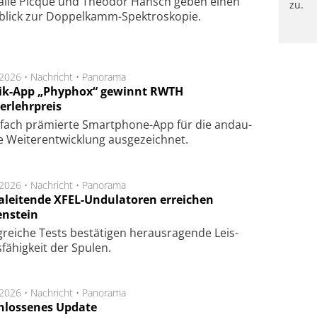
alie Picqué und Theodor Hänsch geben einen
zu.
blick zur Doppelkamm-Spektroskopie.
.2026 •
Nachricht
•
Panorama
ik-App „Phyphox“ gewinnt RWTH
erlehrpreis
fach prä­mier­te Smart­phone-App für die an­dau­
 Wei­ter­ent­wick­lung aus­ge­zeich­net.
.2026 •
Nachricht
•
Panorama
aleitende XFEL-Undulatoren erreichen
enstein
g­rei­che Tests be­stä­ti­gen he­raus­ra­gen­de Leis­
fä­hig­keit der Spu­len.
.2026 •
Nachricht
•
Panorama
hlossenes Update