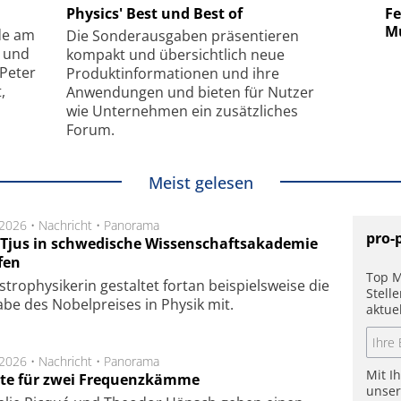
uper-
Physics' Best und Best of
Elektronenmikroskopie auf
Fem
hanismus
kleinstem Raum
Mu
de am
Die Sonder­ausgaben präsentieren
- und
kompakt und übersichtlich neue
 Peter
Produkt­informationen und ihre
,
Anwendungen und bieten für Nutzer
wie Unternehmen ein zusätzliches
Forum.
Meist gelesen
.2026 •
Nachricht
•
Panorama
pro-
a Tjus in schwedische Wissenschaftsakademie
fen
Top M
tro­physi­kerin ge­stal­tet fort­an bei­spiels­wei­se die
Stell
a­be des Nobel­prei­ses in Phy­sik mit.
aktue
.2026 •
Nachricht
•
Panorama
Mit I
te für zwei Frequenzkämme
unse