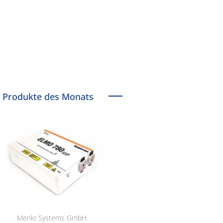
Produkte des Monats
Menlo Systems GmbH
RCT Reichelt Chemietechnik