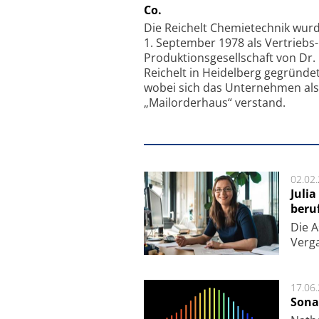
Co.
Faserkoppler mit S
Feinfokussierungsmec
Die Reichelt Chemietechnik wur
1. September 1978 als Vertriebs
Produktionsgesellschaft von Dr.
Reichelt in Heidelberg gegründet
wobei sich das Unternehmen als
„Mailorderhaus“ verstand.
02.02
Juli
beru
Die As
Ver­g
17.06
Sona