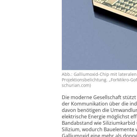
Abb.: Galliumoxid-Chip mit lateralen
Projektionsbelichtung. „ForMikro-GoNe
schurian.com)
Die moderne Gesellschaft stützt 
der Kommuni­kation über die indu
davon benötigen die Umwandlung
elektrische Energie möglichst ef
Band­abstand wie Silizium­karbid 
Silizium, wodurch Bauelemente w
Gallium­oxid eine mehr als doppe