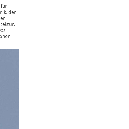
 für
nik, der
hen
tektur,
Das
ionen