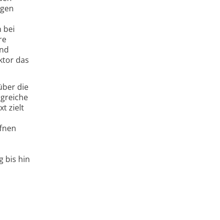
ngen
n bei
re
und
ktor das
über die
g­reiche
t zielt
ffnen
 bis hin