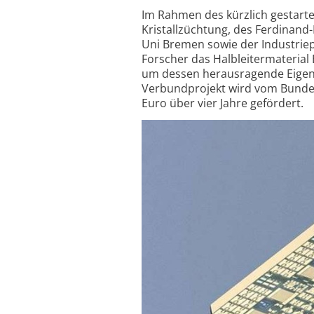
Im Rahmen des kürzlich gestarte
Kristall­züchtung, des Ferdinand-
Uni Bremen sowie der Industrie­
Forscher das Halb­leiter­material 
um dessen heraus­ragende Eigen­
Verbund­projekt wird vom Bundes
Euro über vier Jahre gefördert.