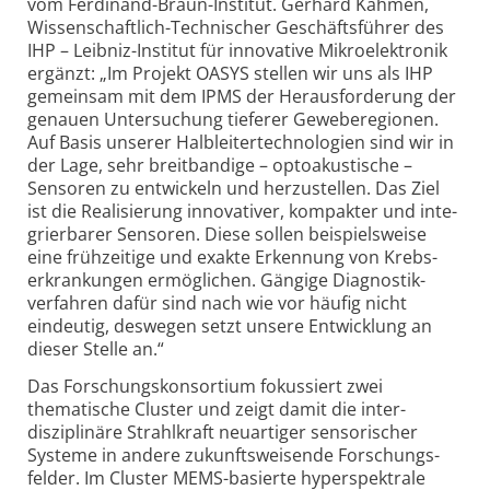
vom Ferdinand-Braun-Institut. Gerhard Kahmen,
Wissenschaftlich-Technischer Geschäftsführer des
IHP – Leibniz-Institut für innovative Mikro­elektronik
ergänzt: „Im Projekt OASYS stellen wir uns als IHP
gemeinsam mit dem IPMS der Herausforderung der
genauen Untersuchung tieferer Geweberegionen.
Auf Basis unserer Halbleiter­technologien sind wir in
der Lage, sehr breitbandige – optoakustische –
Sensoren zu entwickeln und herzustellen. Das Ziel
ist die Realisierung innovativer, kompakter und inte­
grierbarer Sensoren. Diese sollen beispiels­weise
eine frühzeitige und exakte Erkennung von Krebs­
erkrankungen ermöglichen. Gängige Diagnostik­
verfahren dafür sind nach wie vor häufig nicht
eindeutig, deswegen setzt unsere Entwicklung an
dieser Stelle an.“
Das Forschungs­konsortium fokussiert zwei
thematische Cluster und zeigt damit die inter­
disziplinäre Strahlkraft neuartiger sensorischer
Systeme in andere zukunfts­weisende Forschungs­
felder. Im Cluster MEMS-basierte hyper­spektrale