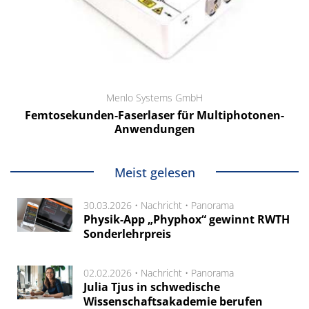
Menlo Systems GmbH
Femtosekunden-Faserlaser für Multiphotonen-
Anwendungen
Meist gelesen
30.03.2026 •
Nachricht
•
Panorama
Physik-App „Phyphox“ gewinnt RWTH
Sonderlehrpreis
02.02.2026 •
Nachricht
•
Panorama
Julia Tjus in schwedische
Wissenschaftsakademie berufen