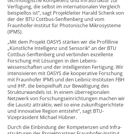
techno­logische Kompetenz und Infrastruktur zur
Verfügung, die selbst im inter­nationalen Vergleich
beispiellos ist“, sagt Projektleiter Harald Schenk von
der der BTU Cottbus-Senften­berg und vom
Fraunhofer-Institut für Photonische Mikrosysteme
(IPMS).
„Mit dem Projekt OASYS stärken wir die Profillinie
„Künstliche Intelligenz und Sensorik“ an der BTU
Cottbus-Senftenberg und verbinden exzellente
Forschung mit Lösungen in den Lebens­
wissenschaften und der intelligenten Fertigung. Wir
intensivieren mit OASYS die kooperative Forschung
mit Fraunhofer IPMS und den Leibniz-Instituten FBH
und IHP, die beispielhaft zur Bewältigung des
Strukturwandels ist. In einem überregionalen
Netzwerk von Forschungs­einrichtungen machen wir
die Lausitz attraktiv, weil so eine zukunfts­gerichtete
und innovative Region entsteht“, sagt BTU-
Vizepräsident Michael Hübner.
Durch die Einbindung der Kompetenzen und Infra­
strukturen der Projektpartner Fraunhofer-Institut