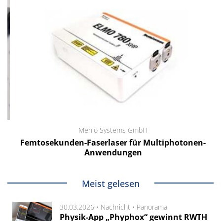
Menlo Systems GmbH
Femtosekunden-Faserlaser für Multiphotonen-
Anwendungen
Meist gelesen
30.03.2026 •
Nachricht
•
Panorama
Physik-App „Phyphox“ gewinnt RWTH