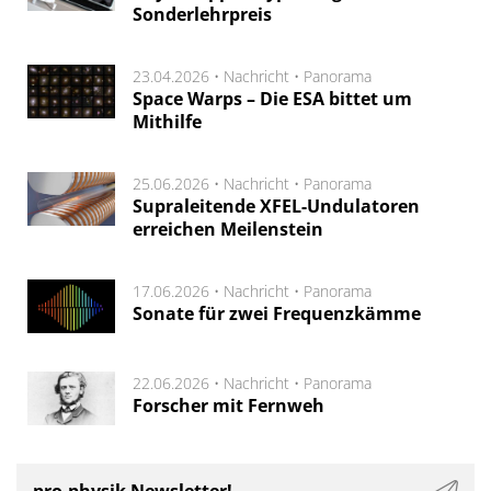
Sonderlehrpreis
23.04.2026 •
Nachricht
•
Panorama
Space Warps – Die ESA bittet um
Mithilfe
25.06.2026 •
Nachricht
•
Panorama
Supraleitende XFEL-Undulatoren
erreichen Meilenstein
17.06.2026 •
Nachricht
•
Panorama
Sonate für zwei Frequenzkämme
22.06.2026 •
Nachricht
•
Panorama
Forscher mit Fernweh