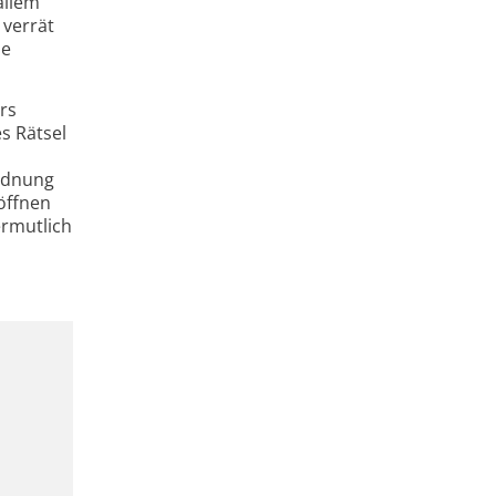
allem
 verrät
ie
rs
s Rätsel
o
Ordnung
öffnen
ermutlich