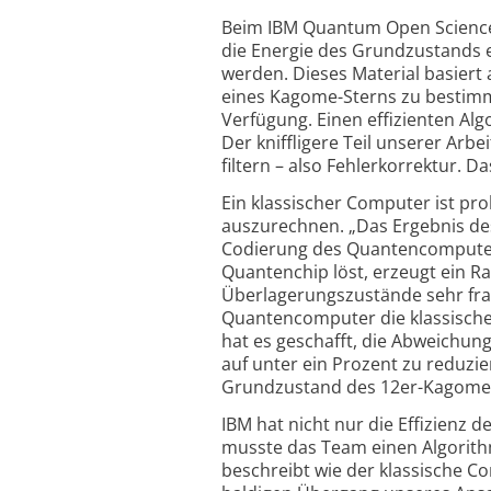
Beim IBM Quantum Open Science P
die Energie des Grundzustands
werden. Dieses Material basier
eines Kagome-Sterns zu bestimme
Verfügung. Einen effizienten Alg
Der kniffligere Teil unserer Arb
filtern – also Fehlerkorrektur. 
Ein klassischer Computer ist pro
auszurechnen. „Das Ergebnis des
Codierung des Quantencomputers
Quantenchip löst, erzeugt ein R
Überlagerungszustände sehr fra
Quantencomputer die klassisch
hat es geschafft, die Abweichu
auf unter ein Prozent zu reduzi
Grundzustand des 12er-Kagome-G
IBM hat nicht nur die Effizienz 
musste das Team einen Algorith
beschreibt wie der klassische C