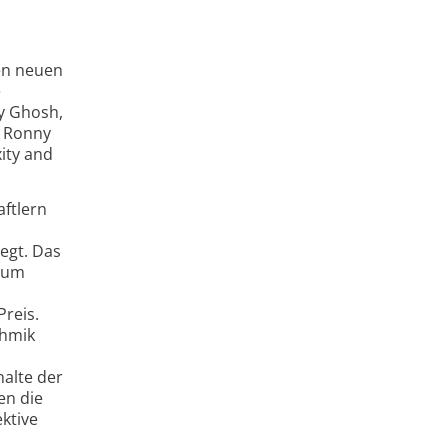
nen neuen
e
y Ghosh,
n Ronny
ity and
ftlern
egt. Das
 zum
reis.
thmik
alte der
en die
ktive