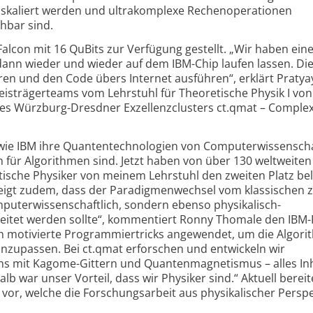
skaliert werden und ultrakomplexe Rechenoperationen
chbar sind.
alcon mit 16 QuBits zur Verfügung gestellt. „Wir haben ei
dann wieder und wieder auf dem IBM-Chip laufen lassen. Di
en und den Code übers Internet ausführen“, erklärt Pratya
reisträgerteams vom Lehrstuhl für Theoretische Physik I vo
s Würzburg-Dresdner Exzellenzclusters ct.qmat – Complex
n wie IBM ihre Quantentechnologien von Computerwissenscha
n für Algorithmen sind. Jetzt haben von über 130 weltweiten
tische Physiker von meinem Lehrstuhl den zweiten Platz bel
zeigt zudem, dass der Paradigmenwechsel vom klassischen
uterwissenschaftlich, sondern ebenso physikalisch-
eitet werden sollte“, kommentiert Ronny Thomale den IBM-P
ch motivierte Programmiertricks angewendet, um die Algori
anzupassen. Bei ct.qmat erforschen und entwickeln wir
ns mit Kagome-Gittern und Quantenmagnetismus – alles Inh
lb war unser Vorteil, dass wir Physiker sind.“ Aktuell bereit
 vor, welche die Forschungsarbeit aus physikalischer Perspe