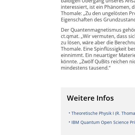
baldigen Übergang unseres Ansa
interessiert, ist ein Phänomen, 
Thomale: „Zu den ungelösten Pro
Eigenschaften des Grundzustan
Der Quantenmagnetismus gehört 
ct.qmat. „Wir vermuten, dass si
zu lösen, wäre aber die Berechn
Thomale. Eine Spinflüssigkeit 
einnimmt. Ein neuartiger Materi
könnte. „Zwölf QuBits reichen ni
mindestens tausend.“
Weitere Infos
Theoretische Physik I (R. Thoma
IBM Quantum Open Science Pr