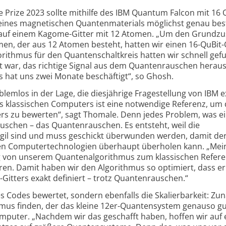
rize 2023 sollte mithilfe des IBM Quantum Falcon mit 16 
 eines magnetischen Quantenmaterials möglichst genau be
t auf einem Kagome-Gitter mit 12 Atomen. „Um den Grundz
n, der aus 12 Atomen besteht, hatten wir einen 16-QuBit-
orithmus für den Quantenschaltkreis hatten wir schnell gef
eit war, das richtige Signal aus dem Quantenrauschen herau
Das hat uns zwei Monate beschäftigt“, so Ghosh.
blemlos in der Lage, die diesjährige Fragestellung von IBM e
 klassischen Computers ist eine notwendige Referenz, um 
 zu bewerten“, sagt Thomale. Denn jedes Problem, was e
auschen – das Quantenrauschen. Es entsteht, weil die
gil sind und muss geschickt überwunden werden, damit de
en Computertechnologien überhaupt überholen kann. „Me
ng von unserem Quantenalgorithmus zum klassischen Refer
eren. Damit haben wir den Algorithmus so optimiert, dass e
itters exakt definiert – trotz Quantenrauschen.“
des Codes bewertet, sondern ebenfalls die Skalierbarkeit: Zu
mus finden, der das kleine 12er-Quantensystem genauso gu
omputer. „Nachdem wir das geschafft haben, hoffen wir auf 