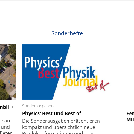
Sonderhefte
 GmbH
Sonderausgaben
SmarAct GmbH
GmbH +
uper-
Physics' Best und Best of
Elektronenmikroskopie auf
Fem
hanismus
kleinstem Raum
Mu
de am
Die Sonder­ausgaben präsentieren
- und
kompakt und übersichtlich neue
 Peter
Produkt­informationen und ihre