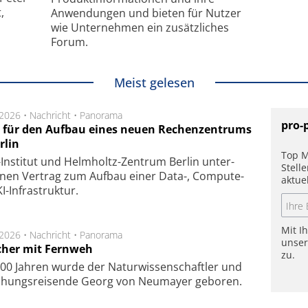
,
Anwendungen und bieten für Nutzer
wie Unternehmen ein zusätzliches
Forum.
Meist gelesen
.2026 •
Nachricht
•
Panorama
pro-
t für den Aufbau eines neuen Rechenzentrums
rlin
Top M
Insti­tut und Helm­holtz-Zen­trum Ber­lin un­ter­
Stell
­nen Ver­trag zum Auf­bau einer Data-, Compute-
aktue
I-Infra­struk­tur.
Mit I
.2026 •
Nachricht
•
Panorama
unse
cher mit Fernweh
zu.
00 Jahren wurde der Naturwissenschaftler und
chungsreisende Georg von Neumayer geboren.