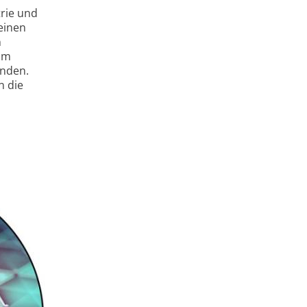
rie und
einen
n
um
inden.
n die