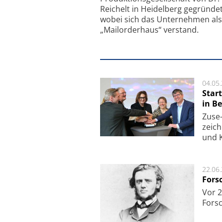
Reichelt in Heidelberg gegründet
wobei sich das Unternehmen als
„Mailorderhaus“ verstand.
04.05
Star
in Be
Zuse-
zeich
und K
22.06
Fors
Vor 2
Fors