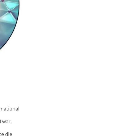
rnational
M war,
te die