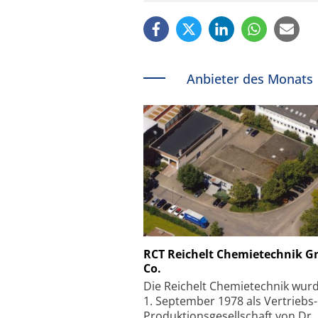
Anbieter des Monats
Schäfter + Kirchhoff
RCT Reichelt Chemietechnik 
Co.
Faserkoppler mit S
Feinfokussierungsmec
Die Reichelt Chemietechnik wur
1. September 1978 als Vertriebs
Produktionsgesellschaft von Dr.