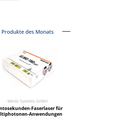
Produkte des Monats
Menlo Systems GmbH
RCT Reichelt Chemietechnik
tosekunden-Faserlaser für
Ein Unternehmen für I
ltiphotonen-Anwendungen