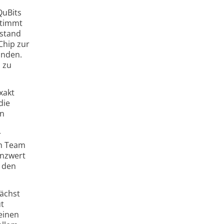
QuBits
stimmt
ustand
Chip zur
unden.
s zu
xakt
die
in
r
in Team
enzwert
r den
nächst
t
einen