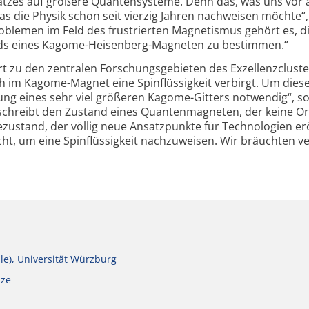
tzes auf größere Quantensysteme. Denn das, was uns vor 
das die Physik schon seit vierzig Jahren nachweisen möchte“,
blemen im Feld des frustrierten Magnetismus gehört es, d
ds eines Kagome-Heisenberg-Magneten zu bestimmen.“
zu den zentralen Forschungsgebieten des Exzellenzcluste
ch im Kagome-Magnet eine Spinflüssigkeit verbirgt. Um diese
ung eines sehr viel größeren Kagome-Gitters notwendig“, s
beschreibt den Zustand eines Quantenmagneten, der keine 
ezustand, der völlig neue Ansatzpunkte für Technologien er
cht, um eine Spinflüssigkeit nachzuweisen. Wir bräuchten v
le), Universität Würzburg
ize