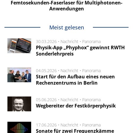
Femtosekunden-Faserlaser für Multiphotonen-
Anwendungen
Meist gelesen
30.03.2026 •
Nachricht
•
Panorama
Physik-App „Phyphox“ gewinnt RWTH
Sonderlehrpreis
04.05.2026 •
Nachricht
•
Panorama
Start für den Aufbau eines neuen
Rechenzentrums in Berlin
05.06.2026 •
Nachricht
•
Panorama
Wegbereiter der Festkörperphysik
17.06.2026 •
Nachricht
•
Panorama
Sonate für zwei Frequenzkämme