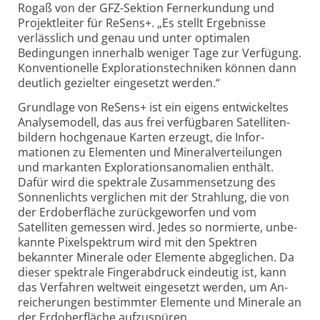
Rogaß von der GFZ-Sektion Ferner­kundung und
Projekt­leiter für ReSens+. „Es stellt Ergeb­nisse
verläss­lich und genau und unter opti­malen
Bedingungen innerhalb weniger Tage zur Verfügung.
Konven­tionelle Explorations­techniken können dann
deutlich gezielter einge­setzt werden.“
Grundlage von ReSens+ ist ein eigens entwickeltes
Analyse­modell, das aus frei verfüg­baren Satelliten­
bildern hoch­genaue Karten erzeugt, die Infor­
mationen zu Ele­menten und Mineral­verteilungen
und markanten Explorations­anomalien enthält.
Dafür wird die spektrale Zusammen­setzung des
Sonnen­lichts verglichen mit der Strahlung, die von
der Erdober­fläche zurück­geworfen und vom
Satelliten gemessen wird. Jedes so normierte, unbe­
kannte Pixel­spektrum wird mit den Spektren
bekannter Minerale oder Elemente abgeg­lichen. Da
dieser spektrale Finger­abdruck eindeutig ist, kann
das Verfahren weltweit eingesetzt werden, um An­
reicherungen bestimmter Elemente und Minerale an
der Erdober­fläche aufzu­spüren.