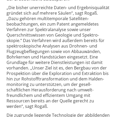
„Die bisher uner­reichte Daten- und Ergebnis­qualität
gründet sich auf mehrere Säulen“, sagt Rogaß.
„Dazu gehören multi­temporale Satelliten­
beobachtungen, ein zum Patent ange­meldetes
Verfahren zur Spektral­analyse sowie unser
Querschnitts­wissen von Geologie und Spektro­
skopie.“ Das Verfahren wird außerdem bereits für
spektro­skopische Analysen aus Drohnen- und
Flugzeug­befliegungen sowie von Abbau­wänden,
Bohr­kernen und Hand­stücken eingesetzt. Eine
Grundlage für weitere Dienst­leistungen ist damit
vorhanden. „Unser Ziel ist es, den Bergbau von der
Pro­spektion über die Explo­ration und Extrakt­ion bis
hin zur Rohstoff­transforma­tion und dem Halden­
monitoring zu unter­stützen, um der gesell­
schaftlichen Heraus­forderung nach umwelt­
freundlichem und effizientem Umgang mit
Ressourcen bereits an der Quelle gerecht zu
werden“, sagt Rogaß.
Die zugrunde liegende Techno­logie der abbildenden