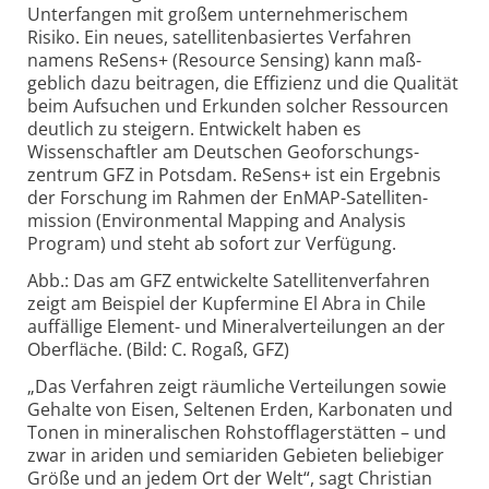
Unterfangen mit großem unter­nehmerischem
Risiko. Ein neues, satelliten­basiertes Verfahren
namens ReSens+ (Resource Sensing) kann maß­
geblich dazu beitragen, die Effi­zienz und die Qualität
beim Auf­suchen und Erkunden solcher Ressourcen
deutlich zu steigern. Entwickelt haben es
Wissenschaftler am Deutschen Geo­forschungs­
zentrum GFZ in Potsdam. ReSens+ ist ein Ergebnis
der Forschung im Rahmen der EnMAP-Satelliten­
mission (Environ­mental Mapping and Analysis
Program) und steht ab sofort zur Ver­fügung.
Abb.: Das am GFZ entwickelte Satellitenverfahren
zeigt am Beispiel der Kupfermine El Abra in Chile
auffällige Element- und Mineralverteilungen an der
Oberfläche. (Bild: C. Rogaß, GFZ)
„Das Verfahren zeigt räumliche Vertei­lungen sowie
Gehalte von Eisen, Seltenen Erden, Karbonaten und
Tonen in minera­lischen Rohstoff­lagerstätten – und
zwar in ariden und semiariden Gebieten belie­biger
Größe und an jedem Ort der Welt“, sagt Christian