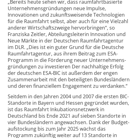
„Bereits heute sehen wir, dass raumfahrt­basierte
Unternehmens­gründungen neue Impulse,
Innovationen und zukunfts­weisende Technologien
für die Raumfahrt selbst, aber auch für eine Vielzahl
anderer Wirtschafts­zweige hervorbringen“, so
Franziska Zeitler, Abteilungs­leiterin Innovation und
Neue Märkte in der Deutschen Raumfahrt­agentur
im DLR. „Dies ist ein guter Grund für die Deutsche
Raumfahrtagentur, aus ihrem Beitrag zum ESA-
Programm in die Förderung neuer Unternehmens­
gründungen zu investieren Der nachhaltige Erfolg
der deutschen ESA-BIC ist außerdem der engen
Zusammen­arbeit mit den beteiligten Bundesländern
und deren finanziellem Engagement zu verdanken.“
Seitdem in den Jahren 2004 und 2007 die ersten BIC-
Standorte in Bayern und Hessen gegründet wurden,
ist das Raumfahrt Inkubations­netzwerk in
Deutschland bis Ende 2021 auf sieben Standorte in
vier Bundesländern angewachsen. Dank der Budget­
aufstockung bis zum Jahr 2025 wächst das
Programm zukünftig weiter auf 13 Standorte in