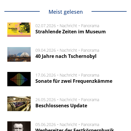
Meist gelesen
02.07.2026 •
Nachricht
•
Panorama
Strahlende Zeiten im Museum
09.04.2026 •
Nachricht
•
Panorama
40 Jahre nach Tschernobyl
17.06.2026 •
Nachricht
•
Panorama
Sonate für zwei Frequenzkämme
26.05.2026 •
Nachricht
•
Panorama
Beschlossenes Update
05.06.2026 •
Nachricht
•
Panorama
Wegbereiter der Festkörperphysik