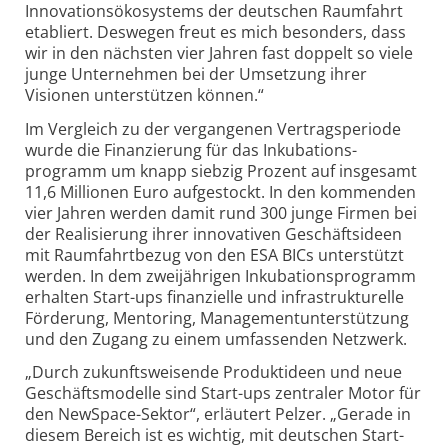
Innovations­ökosystems der deutschen Raumfahrt
etabliert. Deswegen freut es mich besonders, dass
wir in den nächsten vier Jahren fast doppelt so viele
junge Unternehmen bei der Umsetzung ihrer
Visionen unterstützen können.“
Im Vergleich zu der vergangenen Vertrags­periode
wurde die Finanzierung für das Inkubations­
programm um knapp siebzig Prozent auf insgesamt
11,6 Millionen Euro aufgestockt. In den kommenden
vier Jahren werden damit rund 300 junge Firmen bei
der Realisierung ihrer innovativen Geschäfts­ideen
mit Raumfahrt­bezug von den ESA BICs unterstützt
werden. In dem zweijährigen Inkubations­programm
erhalten Start-ups finanzielle und infrastrukturelle
Förderung, Mentoring, Management­unterstützung
und den Zugang zu einem umfassenden Netzwerk.
„Durch zukunftsweisende Produktideen und neue
Geschäfts­modelle sind Start-ups zentraler Motor für
den NewSpace-Sektor“, erläutert Pelzer. „Gerade in
diesem Bereich ist es wichtig, mit deutschen Start-