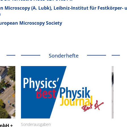
 Microscopy (A. Lubk), Leibniz-Institut für Festkörper- 
n
uropean Microscopy Society
Sonderhefte
 GmbH
Sonderausgaben
SmarAct GmbH
GmbH +