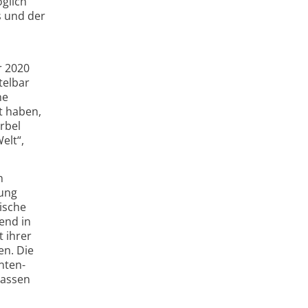
öglich
s und der
r 2020
telbar
ne
t haben,
rbel
elt“,
n
tung
ische
end in
 ihrer
en. Die
nten­
lassen