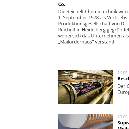
Co.
Faserkoppler mit S
Feinfokussierungsmec
Die Reichelt Chemietechnik wur
1. September 1978 als Vertriebs
Produktionsgesellschaft von Dr.
Reichelt in Heidelberg gegründet
wobei sich das Unternehmen als
„Mailorderhaus“ verstand.
26.05
Besc
Der 
Europ
25.06
Supr
Meil