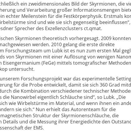
chließlich ein zweidimensionales Bild der Skyrmionen, die vi
icherung und Verarbeitung großer Informations­mengen biet
in echter Meilenstein für die Festkörperphysik. Erstmals k
rbelstürme sind und wie sie sich gegenseitig beeinflussen“,
sdner Sprecher des Exzellenz­clusters ct.qmat.
ischen Skyrmionen theoretisch vorhergesagt. 2009 konnten
 nachgewiesen werden. 2010 gelang die erste direkte
m Forschungsteam um Lubk ist es nun zum ersten Mal geglü
lds von Skyrmionen mit einer Auflösung von wenigen Nano
am Eisen­germanium (FeGe) mittels tomografischer Methode
skop untersucht.
unserem Forschungsprojekt war das experimentelle Setting
erung für die Probe entwickelt, damit sie sich 360 Grad mit
durch die Kombination verschiedener technischer Method
 die Nanowirbel eigentlich Schläuche sind“, so Lubk. „Die
ich wie Wirbelstürme im Material, und wenn ihnen ein and
dern sie sich.“ Nun erhielt das Autorenteam für die
 magnetischen Struktur der Skyrmionen­schläuche, die
len Details und die Messung ihrer Energiedichte den Outstan
issenschaft der EMS.