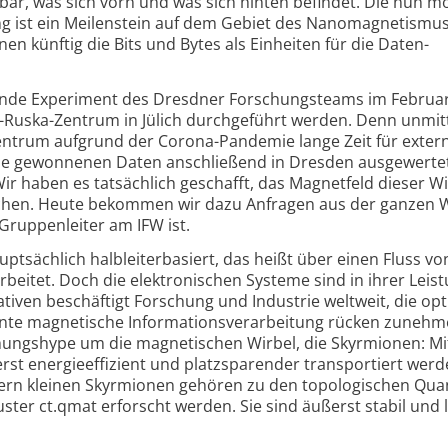
bar, was sich vorn und was sich hinten befindet. Die nun m
g ist ein Meilenstein auf dem Gebiet des Nanomagnetismu
nen künftig die Bits und Bytes als Einheiten für die Daten­
ende Experiment des Dresdner Forschungsteams im Februa
t-Ruska-Zentrum in Jülich durchgeführt werden. Denn unmit
ntrum aufgrund der Corona-Pandemie lange Zeit für exter
 die gewonnenen Daten anschließend in Dresden ausgewerte
ir haben es tatsächlich geschafft, das Magnetfeld dieser Wi
chen. Heute bekommen wir dazu Anfragen aus der ganzen W
Gruppenleiter am IFW ist.
tsächlich halbleiter­basiert, das heißt über einen Fluss vo
beitet. Doch die elektronischen Systeme sind in ihrer Leis
tiven beschäftigt Forschung und Industrie weltweit, die opt
nnte magnetische Informations­verarbeitung rücken zunehm
ungs­hype um die magnetischen Wirbel, die Skyrmionen: Mit
rst energie­effizient und platzsparender transportiert werd
ern kleinen Skyrmionen gehören zu den topologischen Qua
ster ct.qmat erforscht werden. Sie sind äußerst stabil und 