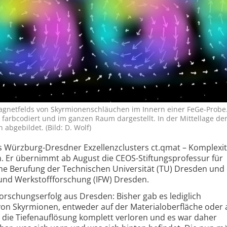
agnetfelds von Skyrmionen­schläuchen im Innern einer FeGe-Probe.
farb­codiert und im ganzen Raum dargestellt. In der Mittel­lage der
 abgebildet. (Bild: D. Wolf)
des Würzburg-Dresdner Exzellenzclusters ct.qmat – Komplexi
n. Er übernimmt ab August die CEOS-Stiftungs­professur für
me Berufung der Technischen Universität (TU) Dresden und
 und Werk­stoff­forschung (IFW) Dresden.
rschungserfolg aus Dresden: Bisher gab es lediglich
on Skyrmionen, entweder auf der Materialoberfläche oder 
s die Tiefenauflösung komplett verloren und es war daher