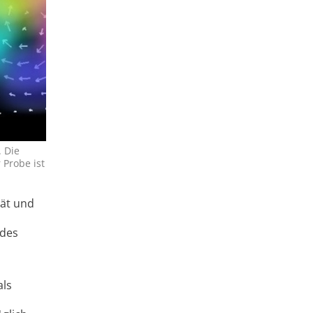
 Die
 Probe ist
tät und
 des
als