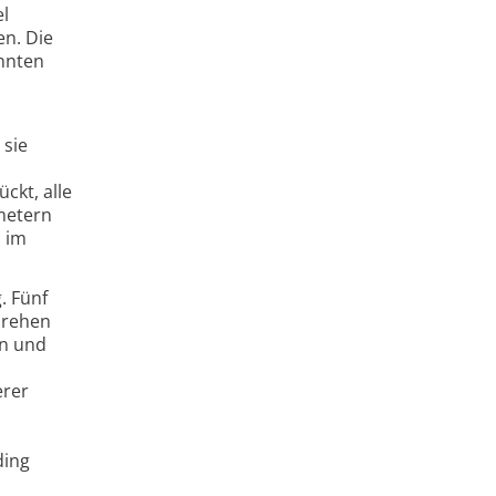
el
en. Die
onnten
 sie
ckt, alle
metern
n im
. Fünf
drehen
en und
erer
ding