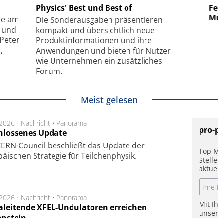
uper-
Physics' Best und Best of
Elektronenmikroskopie auf
Fem
hanismus
kleinstem Raum
Mu
de am
Die Sonder­ausgaben präsentieren
- und
kompakt und übersichtlich neue
 Peter
Produkt­informationen und ihre
,
Anwendungen und bieten für Nutzer
wie Unternehmen ein zusätzliches
Forum.
Meist gelesen
.2026 •
Nachricht
•
Panorama
pro-
hlossenes Update
CERN-Council beschließt das Update der
Top M
äischen Strategie für Teilchenphysik.
Stell
aktue
.2026 •
Nachricht
•
Panorama
Mit I
aleitende XFEL-Undulatoren erreichen
unse
enstein