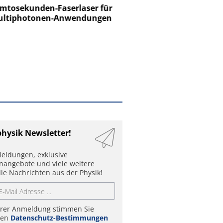
tosekunden-Faserlaser für
Ein Unternehmen für I
ltiphotonen-Anwendungen
physik Newsletter!
eldungen, exklusive
enangebote und viele weitere
lle Nachrichten aus der Physik!
hrer Anmeldung stimmen Sie
ren
Datenschutz-Bestimmungen