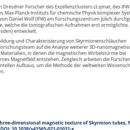
 Dresdner Forscher des Exzellenzclusters ct.qmat, des IFW
s Max-Planck-Instituts für chemische Physik komplexer Sy
 von Daniel Wolf (IFW) am Forschungs­zentrum Jülich durchg
be, welche die tomografischen Aufnahmen erst ermöglichte
sden) entwickelt.
ildung und Charakterisierung von Skyrmionen­schläuchen
 Forschungs­team auf die Analyse weiterer 3D-nanomagnetis
aterialien, in denen die magnetischen Wirbelstürme bei
es Magnetfeld entstehen. Zeitgleich arbeiten die Forscher
ntellen Aufbaus, um die Methode der weltweiten Wissensch
n.
three-dimensional magnetic texture of Skyrmion tubes, 
; DOI: 10.1038/s41565-021-01031-x