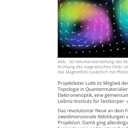
Abb.: 3D-Volumen­darstellung des M
Richtung des magnetischen Felds ist 
das Magnet­feld zusätzlich mit Pfeilen
Projektleiter Lubk ist Mitglied 
Topologie in Quanten­materialie
Elektronen­optik, eine gemeinsa
Leibniz-Instituts für Festkörper-
Das revolutionär Neue an dem Fo
zweidimensionale Abbildungen v
Projektion. Damit ging allerding