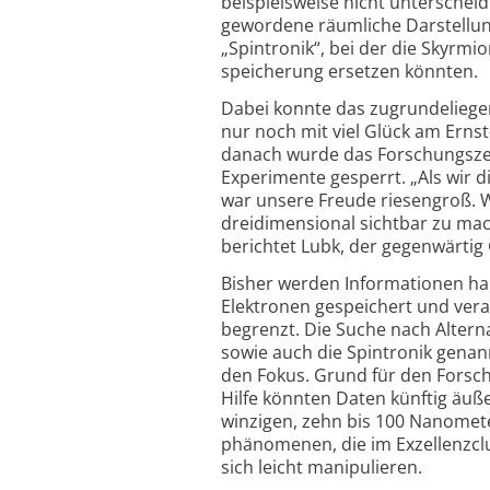
beispielsweise nicht unterscheid
gewordene räumliche Darstellun
„Spintronik“, bei der die Skyrmio
speicherung ersetzen könnten.
Dabei konnte das zugrunde­lieg
nur noch mit viel Glück am Erns
danach wurde das Forschungsze
Experimente gesperrt. „Als wir
war unsere Freude riesengroß. W
dreidimensional sichtbar zu ma
berichtet Lubk, der gegenwärtig 
Bisher werden Informationen haup
Elektronen gespeichert und verar
begrenzt. Die Suche nach Alterna
sowie auch die Spintronik gena
den Fokus. Grund für den Forsch
Hilfe könnten Daten künftig äuße
winzigen, zehn bis 100 Nanomet
phänomenen, die im Exzellenz­clu
sich leicht manipulieren.