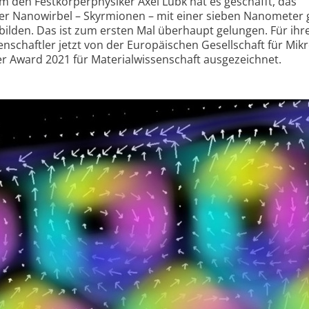
den Festkörper­physiker Axel Lubk hat es geschafft, das
er Nanowirbel – Skyrmionen – mit einer sieben Nanometer
ilden. Das ist zum ersten Mal überhaupt gelungen. Für ihr
nschaftler jetzt von der Europäischen Gesellschaft für Mik
 Award 2021 für Material­wissenschaft ausgezeichnet.