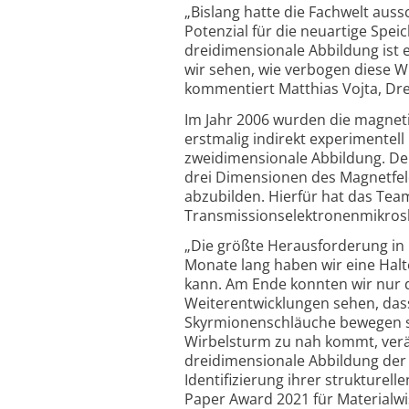
„Bislang hatte die Fachwelt auss
Potenzial für die neuartige Spe
dreidimensionale Abbildung ist e
wir sehen, wie verbogen diese Wi
kommentiert Matthias Vojta, Dre
Im Jahr 2006 wurden die magnet
erstmalig indirekt experimentell
zweidimensionale Abbildung. De
drei Dimensionen des Magnetfe
abzubilden. Hierfür hat das Te
Trans­missions­elektronen­mikro
„Die größte Herausforderung in 
Monate lang haben wir eine Halt
kann. Am Ende konnten wir nur 
Weiter­entwicklungen sehen, dass
Skyrmionen­schläuche bewegen s
Wirbelsturm zu nah kommt, verän
dreidimensionale Abbildung der
Identifizierung ihrer strukturel
Paper Award 2021 für Material­w