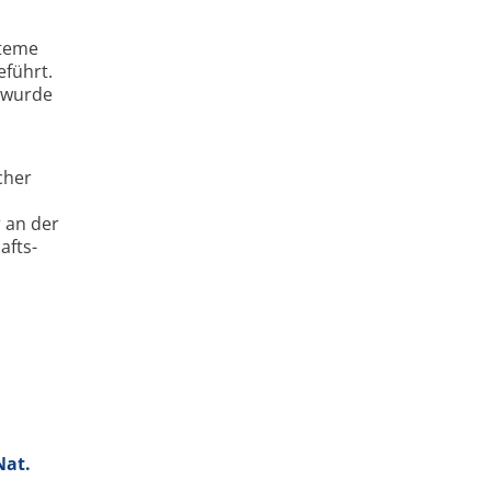
steme
eführt.
, wurde
cher
 an der
afts­
Nat.