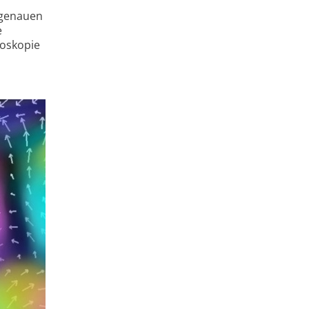
 genauen
e
roskopie