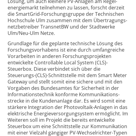
Lösung, um auch kleinere PV-Anlagen am Regel­
energiemarkt teilnehmen zu lassen, forscht derzeit
die SmartGrid-Forschungs­gruppe der Technischen
Hochschule Ulm zusammen mit dem Übertragungs­
netzbetreiber TransnetBW und der Stadtwerke
Ulm/Neu-Ulm Netze.
Grundlage für die geplante technische Lösung des
Forschungs­vorhabens ist eine durch umfangreiche
Vorarbeiten in anderen Forschungs­projekten
entwickelte Controllable Local System (CLS)-
Steuerbox. Diese verbindet sich über die
Steuerungs-(CLS)-Schnittstelle mit dem Smart Meter
Gateway und stellt somit eine sichere und mit den
Vorgaben des Bundesamtes für Sicherheit in der
Informations­technik konforme Kommunikations­
strecke in die Kundenanlage dar. Es wird somit eine
stärkere Integration der Photovoltaik-Anlagen in das
elektrische Energie­versorgungsystem ermöglicht. Im
Weiteren soll im Projekt die bereits entwickelte
Steuerbox um eine Schnittstelle zur Kommuni­kation
mit einer Vielzahl gängiger PV-Wechsel­richter-Typen