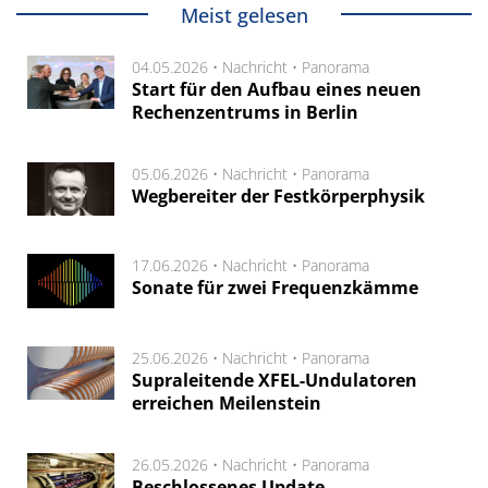
Meist gelesen
04.05.2026 •
Nachricht
•
Panorama
Start für den Aufbau eines neuen
Rechenzentrums in Berlin
05.06.2026 •
Nachricht
•
Panorama
Wegbereiter der Festkörperphysik
17.06.2026 •
Nachricht
•
Panorama
Sonate für zwei Frequenzkämme
25.06.2026 •
Nachricht
•
Panorama
Supraleitende XFEL-Undulatoren
erreichen Meilenstein
26.05.2026 •
Nachricht
•
Panorama
Beschlossenes Update