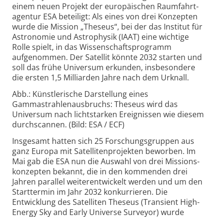
einem neuen Projekt der europäischen Raumfahrt­
agentur ESA beteiligt: Als eines von drei Konzepten
wurde die Mission „Theseus“, bei der das Institut für
Astronomie und Astro­physik (IAAT) eine wichtige
Rolle spielt, in das Wissenschafts­programm
aufgenommen. Der Satellit könnte 2032 starten und
soll das frühe Universum erkunden, insbesondere
die ersten 1,5 Milliarden Jahre nach dem Urknall.
Abb.: Künstlerische Darstellung eines
Gammastrahlenausbruchs: Theseus wird das
Universum nach lichtstarken Ereignissen wie diesem
durchscannen. (Bild: ESA / ECF)
Insgesamt hatten sich 25 Forschungsgruppen aus
ganz Europa mit Satelliten­projekten beworben. Im
Mai gab die ESA nun die Auswahl von drei Missions­
konzepten bekannt, die in den kommenden drei
Jahren parallel weiter­entwickelt werden und um den
Start­termin im Jahr 2032 konkurrieren. Die
Entwicklung des Satelliten Theseus (Transient High-
Energy Sky and Early Universe Surveyor) wurde