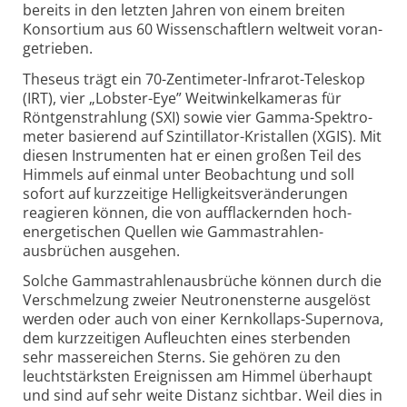
bereits in den letzten Jahren von einem breiten
Konsortium aus 60 Wissenschaftlern weltweit voran­
getrieben.
Theseus trägt ein 70-
Zentimeter-
Infrarot-
Teleskop
(IRT), vier „Lobster-
Eye” Weit­winkel­kameras für
Röntgen­strahlung (SXI) sowie vier Gamma-
Spektro­
meter basierend auf Szintillator-
Kristallen (XGIS). Mit
diesen Instrumenten hat er einen großen Teil des
Himmels auf einmal unter Beobachtung und soll
sofort auf kurz­zeitige Helligkeits­veränderungen
reagieren können, die von auf­flackernden hoch­
energetischen Quellen wie Gamma­strahlen­
ausbrüchen aus­gehen.
Solche Gammastrahlenausbrüche können durch die
Verschmelzung zweier Neutronen­sterne ausgelöst
werden oder auch von einer Kern­kollaps-
Supernova,
dem kurz­zeitigen Auf­leuchten eines sterbenden
sehr masse­reichen Sterns. Sie gehören zu den
leucht­stärksten Ereignissen am Himmel überhaupt
und sind auf sehr weite Distanz sichtbar. Weil dies in