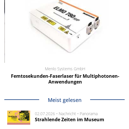
Menlo Systems GmbH
Femtosekunden-Faserlaser für Multiphotonen-
Anwendungen
Meist gelesen
02.07.2026 •
Nachricht
•
Panorama
Strahlende Zeiten im Museum