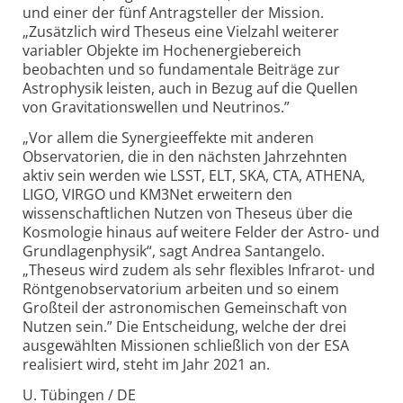
und einer der fünf Antrag­steller der Mission.
„Zusätzlich wird Theseus eine Vielzahl weiterer
variabler Objekte im Hoch­energie­bereich
beobachten und so fundamentale Beiträge zur
Astro­physik leisten, auch in Bezug auf die Quellen
von Gravitations­wellen und Neutrinos.”
„Vor allem die Synergieeffekte mit anderen
Observatorien, die in den nächsten Jahrzehnten
aktiv sein werden wie LSST, ELT, SKA, CTA, ATHENA,
LIGO, VIRGO und KM3Net erweitern den
wissenschaftlichen Nutzen von Theseus über die
Kosmologie hinaus auf weitere Felder der Astro- und
Grundlagen­physik“, sagt Andrea Santangelo.
„Theseus wird zudem als sehr flexibles Infrarot- und
Röntgen­observatorium arbeiten und so einem
Groß­teil der astronomischen Gemeinschaft von
Nutzen sein.” Die Entscheidung, welche der drei
ausgewählten Missionen schließlich von der ESA
realisiert wird, steht im Jahr 2021 an.
U. Tübingen / DE