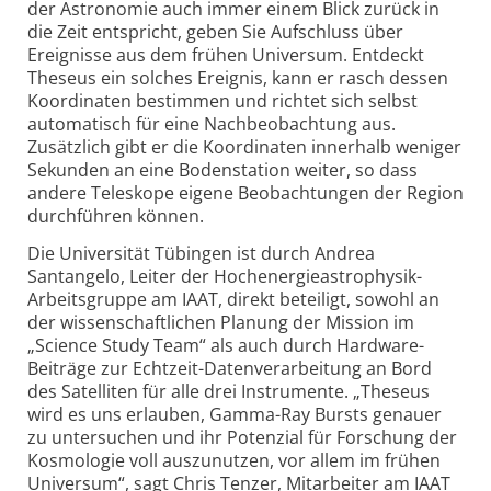
der Astronomie auch immer einem Blick zurück in
die Zeit entspricht, geben Sie Auf­schluss über
Ereignisse aus dem frühen Universum. Entdeckt
Theseus ein solches Ereignis, kann er rasch dessen
Koordinaten bestimmen und richtet sich selbst
automatisch für eine Nach­beobachtung aus.
Zusätzlich gibt er die Koordinaten innerhalb weniger
Sekunden an eine Boden­station weiter, so dass
andere Teleskope eigene Beobachtungen der Region
durch­führen können.
Die Universität Tübingen ist durch Andrea
Santangelo, Leiter der Hoch­energie­astro­physik-
Arbeits­gruppe am IAAT, direkt beteiligt, sowohl an
der wissen­schaftlichen Planung der Mission im
„Science Study Team“ als auch durch Hardware-
Beiträge zur Echt­zeit-
Daten­verarbeitung an Bord
des Satelliten für alle drei Instrumente. „Theseus
wird es uns erlauben, Gamma-
Ray Bursts genauer
zu untersuchen und ihr Potenzial für Forschung der
Kosmologie voll auszunutzen, vor allem im frühen
Universum“, sagt Chris Tenzer, Mit­arbeiter am IAAT