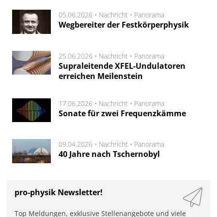
05.06.2026 •
Nachricht
•
Panorama
Wegbereiter der Festkörperphysik
25.06.2026 •
Nachricht
•
Panorama
Supraleitende XFEL-Undulatoren
erreichen Meilenstein
17.06.2026 •
Nachricht
•
Panorama
Sonate für zwei Frequenzkämme
09.04.2026 •
Nachricht
•
Panorama
40 Jahre nach Tschernobyl
pro-physik Newsletter!
Top Meldungen, exklusive Stellenangebote und viele