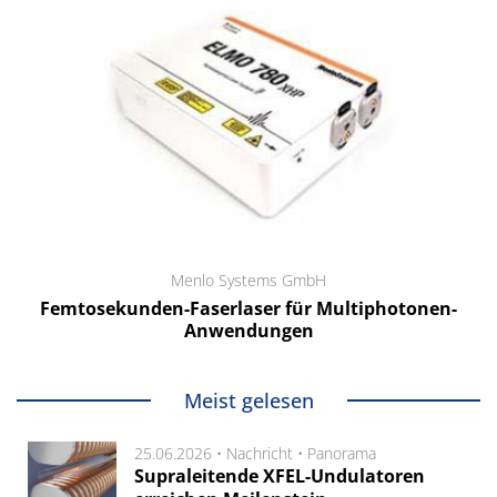
Menlo Systems GmbH
Femtosekunden-Faserlaser für Multiphotonen-
Anwendungen
Meist gelesen
25.06.2026 •
Nachricht
•
Panorama
Supraleitende XFEL-Undulatoren