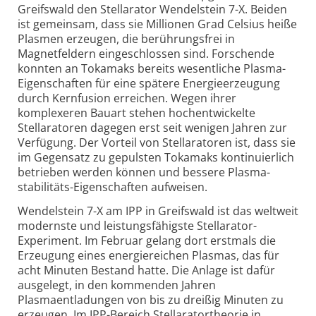
Greifswald den Stellarator Wendelstein 7-X. Beiden
ist gemeinsam, dass sie Millionen Grad Celsius heiße
Plasmen erzeugen, die berührungs­frei in
Magnetfeldern eingeschlossen sind. Forschende
konnten an Tokamaks bereits wesentliche Plasma-
Eigen­schaften für eine spätere Energie­erzeugung
durch Kernfusion erreichen. Wegen ihrer
komplexeren Bauart stehen hoch­entwickelte
Stellaratoren dagegen erst seit wenigen Jahren zur
Verfügung. Der Vorteil von Stellaratoren ist, dass sie
im Gegensatz zu gepulsten Tokamaks kontinuierlich
betrieben werden können und bessere Plasma­
stabilitäts-Eigenschaften aufweisen.
Wendelstein 7-X am IPP in Greifswald ist das weltweit
modernste und leistungs­fähigste Stellarator-
Experiment. Im Februar gelang dort erstmals die
Erzeugung eines energiereichen Plasmas, das für
acht Minuten Bestand hatte. Die Anlage ist dafür
ausgelegt, in den kommenden Jahren
Plasmaentladungen von bis zu dreißig Minuten zu
erzeugen. Im IPP-Bereich Stellarator­theorie in