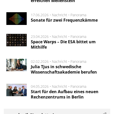
erreichen Meilenstein
17.06.2026 •
Nachricht
•
Panorama
Sonate für zwei Frequenzkämme
23.04.2026 •
Nachricht
•
Panorama
Space Warps – Die ESA bittet um
Mithilfe
02.02.2026 •
Nachricht
•
Panorama
Julia Tjus in schwedische
Wissenschaftsakademie berufen
04.05.2026 •
Nachricht
•
Panorama
Start für den Aufbau eines neuen
Rechenzentrums in Berlin