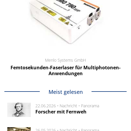
Menlo Systems GmbH
Femtosekunden-Faserlaser für Multiphotonen-
Anwendungen
Meist gelesen
22.06.2026 •
Nachricht
•
Panorama
Forscher mit Fernweh
26.05.2026 •
Nachricht
•
Panorama