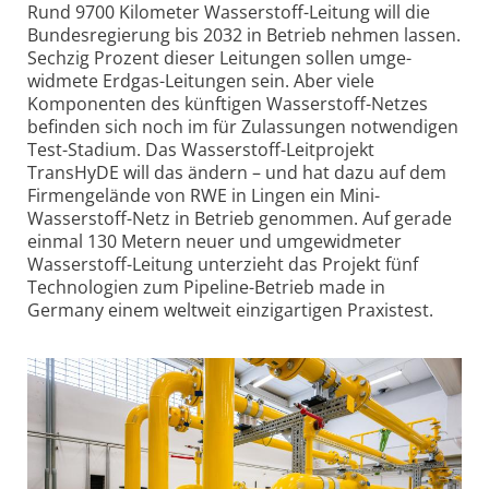
Rund 9700 Kilometer Wasser­stoff-Leitung will die
Bundes­regierung bis 2032 in Betrieb nehmen lassen.
Sechzig Prozent dieser Leitungen sollen umge­
widmete Erdgas-Leitungen sein. Aber viele
Komponenten des künftigen Wasser­stoff-Netzes
befinden sich noch im für Zulassungen notwendigen
Test-Stadium. Das Wasser­stoff-Leitprojekt
TransHyDE will das ändern – und hat dazu auf dem
Firmen­gelände von RWE in Lingen ein Mini-
Wasserstoff-Netz in Betrieb genommen. Auf gerade
einmal 130 Metern neuer und umge­widmeter
Wasser­stoff-Leitung unterzieht das Projekt fünf
Techno­logien zum Pipeline-Betrieb made in
Germany einem weltweit einzig­artigen Praxistest.