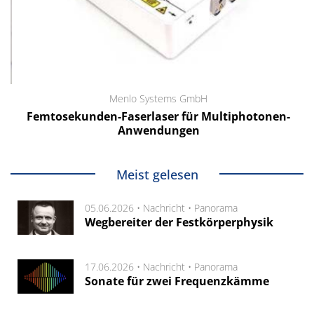
Menlo Systems GmbH
Femtosekunden-Faserlaser für Multiphotonen-
Anwendungen
Meist gelesen
05.06.2026 •
Nachricht
•
Panorama
Wegbereiter der Festkörperphysik
17.06.2026 •
Nachricht
•
Panorama
Sonate für zwei Frequenzkämme