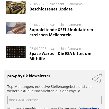
26.05.2026 •
Nachricht
•
Panorama
Beschlossenes Update
25.06.2026 •
Nachricht
•
Panorama
Supraleitende XFEL-Undulatoren
erreichen Meilenstein
23.04.2026 •
Nachricht
•
Panorama
Space Warps – Die ESA bittet um
Mithilfe
pro-physik Newsletter!
Top Meldungen, exklusive Stellenangebote und viele
weitere aktuelle Nachrichten aus der Physik!
Mit Ihrer Anmeldung stimmen Sie unseren
Datenschutz-