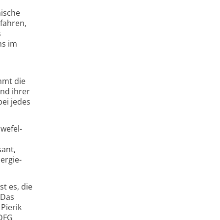
nische
fahren,
s
ms im
mmt die
nd ihrer
bei jedes
wefel-
sant,
ergie­
t es, die
 Das
Pierik
 DFG