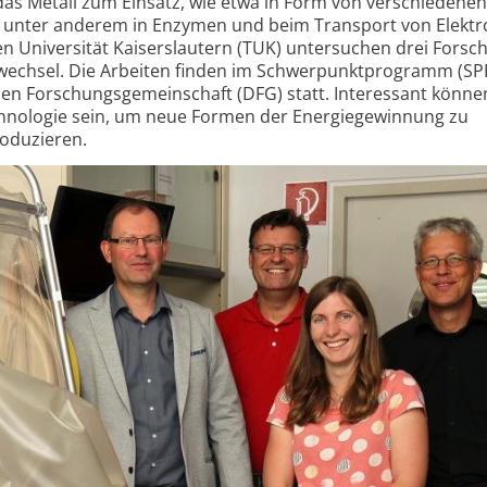
as Metall zum Einsatz, wie etwa in Form von verschiedenen
d unter anderem in Enzymen und beim Transport von Elektr
hen Universität Kaiserslautern (TUK) untersuchen drei Fors
ffwechsel. Die Arbeiten finden im Schwerpunktprogramm (SP
chen Forschungs­gemeinschaft (DFG) statt. Interessant könne
chnologie sein, um neue Formen der Energie­gewinnung zu
roduzieren.