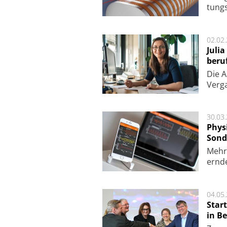
tungs­
02.02
Juli
beru
Die As
Ver­g
30.03
Phys
Sond
Mehr­
ern­de
04.05
Star
in Be