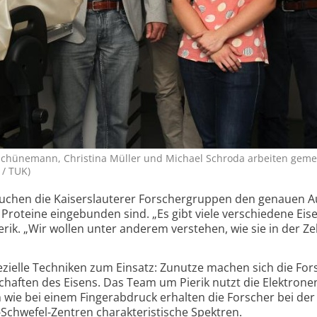
lker Schünemann, Christina Müller und Michael Schroda arbeiten ge
 / TUK)
uchen die Kaiserslauterer Forschergruppen den genauen A
e Proteine eingebunden sind. „Es gibt viele verschiedene Eis
rik. „Wir wollen unter anderem verstehen, wie sie in der Zel
zielle Techniken zum Einsatz: Zunutze machen sich die For
haften des Eisens. Das Team um Pierik nutzt die Elektronen
wie bei einem Finger­abdruck erhalten die Forscher bei der
-Schwefel-Zentren charakteristische Spektren.