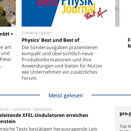
 GmbH
Sonderausgaben
SmarAct GmbH
GmbH +
uper-
Physics' Best und Best of
Elektronenmikroskopie auf
Fem
hanismus
kleinstem Raum
Mu
de am
Die Sonder­ausgaben präsentieren
- und
kompakt und übersichtlich neue
 Peter
Produkt­informationen und ihre
,
Anwendungen und bieten für Nutzer
wie Unternehmen ein zusätzliches
Forum.
Meist gelesen
.2026 •
Nachricht
•
Panorama
pro-
aleitende XFEL-Undulatoren erreichen
enstein
Top M
g­rei­che Tests be­stä­ti­gen he­raus­ra­gen­de Leis­