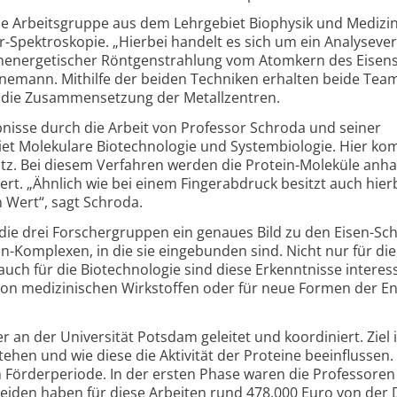
 Arbeitsgruppe aus dem Lehrgebiet Biophysik und Medizi
Spektroskopie. „Hierbei handelt es sich um ein Analyse­ver
h­energetischer Röntgenstrahlung vom Atomkern des Eisen
ünemann. Mithilfe der beiden Techniken erhalten beide Tea
r die Zusammen­setzung der Metallzentren.
nisse durch die Arbeit von Professor Schroda und seiner
et Molekulare Biotechnologie und System­biologie. Hier ko
tz. Bei diesem Verfahren werden die Protein-Moleküle anha
iert. „Ähnlich wie bei einem Finger­abdruck besitzt auch hier
n Wert“, sagt Schroda.
 drei Forschergruppen ein genaues Bild zu den Eisen-Sch
-Komplexen, in die sie eingebunden sind. Nicht nur für die
uch für die Biotechnologie sind diese Erkenntnisse interes
 von medizinischen Wirkstoffen oder für neue Formen der En
 an der Universität Potsdam geleitet und koordiniert. Ziel is
tehen und wie diese die Aktivität der Proteine beeinflussen.
 Förderperiode. In der ersten Phase waren die Professoren 
eiden haben für diese Arbeiten rund 478.000 Euro von der