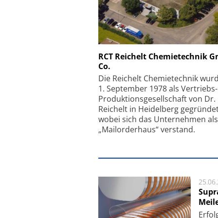
Schäfter + Kirchhoff
RCT Reichelt Chemietechnik 
Co.
Faserkoppler mit S
Feinfokussierungsmec
Die Reichelt Chemietechnik wur
1. September 1978 als Vertriebs
Produktionsgesellschaft von Dr.
Reichelt in Heidelberg gegründet
wobei sich das Unternehmen als
„Mailorderhaus“ verstand.
25.06
Supr
Meil
Er­fol