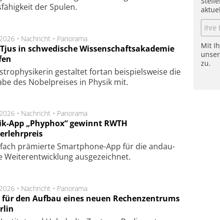
Stell
fä­hig­keit der Spu­len.
aktue
.2026 •
Nachricht
•
Panorama
Mit I
a Tjus in schwedische Wissenschaftsakademie
unse
fen
zu.
tro­physi­kerin ge­stal­tet fort­an bei­spiels­wei­se die
a­be des Nobel­prei­ses in Phy­sik mit.
.2026 •
Nachricht
•
Panorama
ik-App „Phyphox“ gewinnt RWTH
erlehrpreis
fach prä­mier­te Smart­phone-App für die an­dau­
 Wei­ter­ent­wick­lung aus­ge­zeich­net.
.2026 •
Nachricht
•
Panorama
t für den Aufbau eines neuen Rechenzentrums
rlin