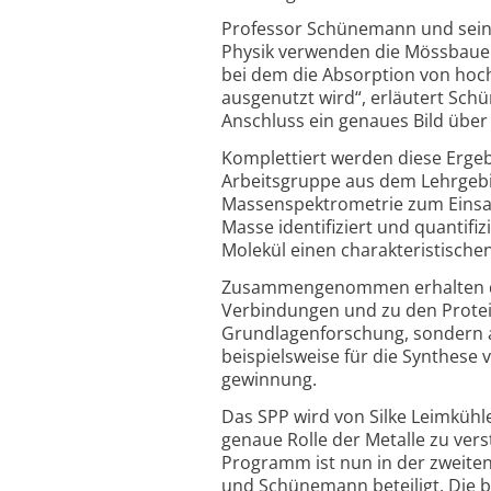
Professor Schünemann und seine
Physik verwenden die Mössbauer-
bei dem die Absorption von hoc
ausgenutzt wird“, erläutert Sch
Anschluss ein genaues Bild übe
Komplettiert werden diese Ergeb
Arbeitsgruppe aus dem Lehrgebi
Massen­spektrometrie zum Einsa
Masse identifiziert und quantifiz
Molekül einen charakteristische
Zusammengenommen erhalten die
Verbindungen und zu den Protein
Grundlagen­forschung, sondern a
beispielsweise für die Synthese
gewinnung.
Das SPP wird von Silke Leimkühler
genaue Rolle der Metalle zu vers
Programm ist nun in der zweiten
und Schünemann beteiligt. Die b