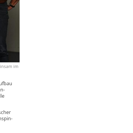
meinsam im
ufbau
en-
le
scher
­spin­