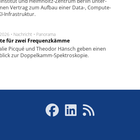
Insti­tut und Helm­holtz-Zen­trum Ber­lin un­ter­
­nen Ver­trag zum Auf­bau einer Data-, Compute-
I-Infra­struk­tur.
.2026 •
Nachricht
•
Panorama
te für zwei Frequenzkämme
alie Picqué und Theodor Hänsch geben einen
blick zur Doppelkamm-Spektroskopie.