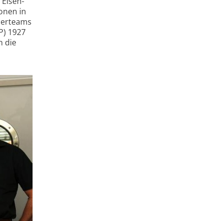
 Eisen-
onen in
cherteams
P) 1927
n die