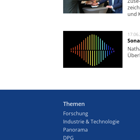
Zuse-
zeich
und K
17.06
Sona
Nath
Über
Themen
Forschung
Industrie & Technologie
Panorama
DPG