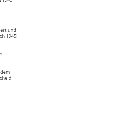
wert und
ch 1945!
n
andem
scheid