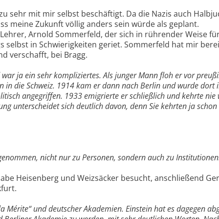
zu sehr mit mir selbst beschäftigt. Da die Nazis auch Halbju
ss meine Zukunft völlig anders sein würde als geplant.
 Lehrer, Arnold Sommerfeld, der sich in rührender Weise fü
gs selbst in Schwierigkeiten geriet. Sommerfeld hat mir bere
nd verschafft, bei Bragg.
 war ja ein sehr kompliziertes. Als junger Mann floh er vor preu
n in die Schweiz. 1914 kam er dann nach Berlin und wurde dort 
litisch angegriffen. 1933 emigrierte er schließlich und kehrte nie
ung unterscheidet sich deutlich davon, denn Sie kehrten ja scho
genommen, nicht nur zu Personen, sondern auch zu Institutionen
 habe Heisenberg und Weizsäcker besucht, anschließend Ger
furt.
 la Mérite“ und deutscher Akademien. Einstein hat es dagegen abg
d Berliner Akademie zu werden, mit sehr deutlichen Worten. Na