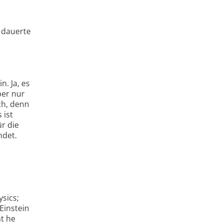
g dauerte
n. Ja, es
ber nur
ch, denn
 ist
ür die
ndet.
sics;
Einstein
nt he