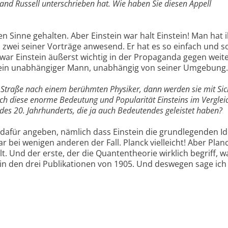
nd Russell unterschrieben hat. Wie haben Sie diesen Appell
en Sinne gehalten. Aber Einstein war halt Einstein! Man hat
ei zwei seiner Vorträge anwesend. Er hat es so einfach und s
ar Einstein äußerst wichtig in der Propaganda gegen weit
 ein unabhängiger Mann, unabhängig von seiner Umgebung.
Straße nach einem berühmten Physiker, dann werden sie mit Sic
sich diese enorme Bedeutung und Popularität Einsteins im Verglei
es 20. Jahrhunderts, die ja auch Bedeutendes geleistet haben?
 dafür angeben, nämlich dass Einstein die grundlegenden I
r bei wenigen anderen der Fall. Planck vielleicht! Aber Plan
llt. Und der erste, der die Quantentheorie wirklich begriff, w
r in den drei Publikationen von 1905. Und deswegen sage ich