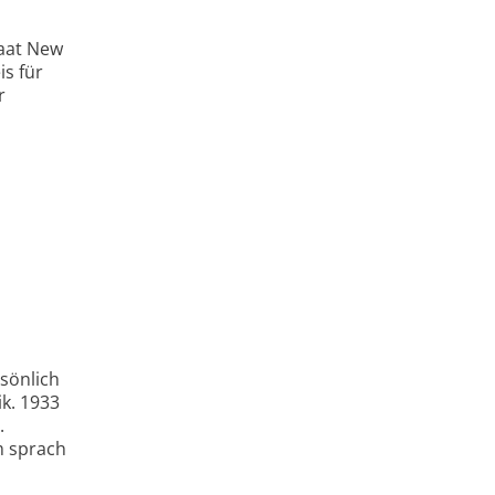
taat New
is für
r
sönlich
k. 1933
.
m sprach