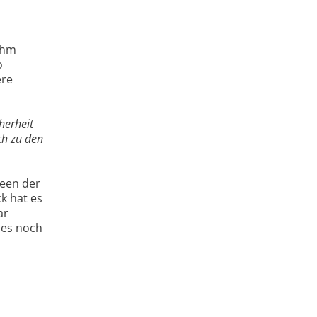
 ihm
o
ere
herheit
ch zu den
deen der
ck hat es
ar
 es noch