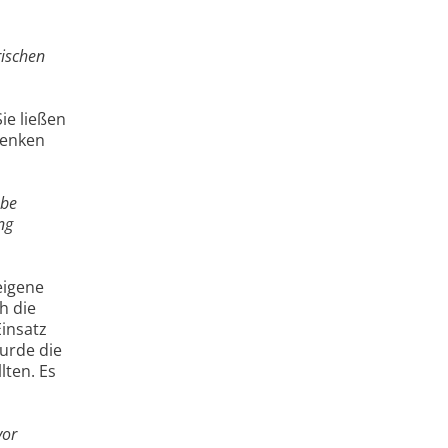
rischen
ie ließen
henken
mbe
ng
eigene
h die
Einsatz
urde die
lten. Es
vor