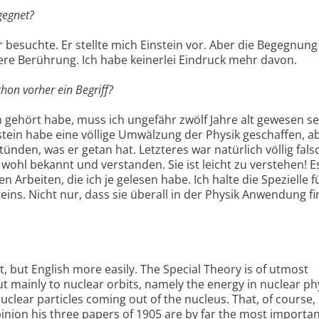
gegnet?
r besuchte. Er stellte mich Einstein vor. Aber die Begegnun
ere Berührung. Ich habe keinerlei Eindruck mehr davon.
chon vorher ein Begriff?
n gehört habe, muss ich ungefähr zwölf Jahre alt gewesen sei
stein habe eine völlige Umwälzung der Physik geschaffen, a
tünden, was er getan hat. Letzteres war natürlich völlig fals
wohl bekannt und verstanden. Sie ist leicht zu verstehen! Es
n Arbeiten, die ich je gelesen habe. Ich halte die Spezielle f
eins. Nicht nur, dass sie überall in der Physik Anwendung fi
 but English more easily. The Special Theory is of utmost
 mainly to nuclear orbits, namely the energy in nuclear phy
uclear particles coming out of the nucleus. That, of course, 
pinion his three papers of 1905 are by far the most importa