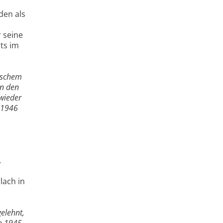
den als
r seine
its im
ßischem
in den
 wieder
n 1946
.
lach in
elehnt,
ch 1945