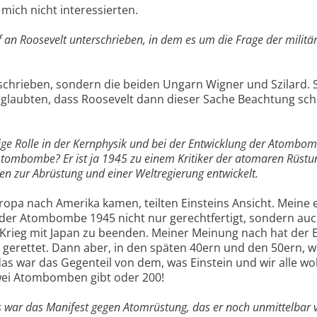
 mich nicht interessierten.
f an Roosevelt unterschrieben, in dem es um die Frage der militä
geschrieben, sondern die beiden Ungarn Wigner und Szilard. S
ie glaubten, dass Roosevelt dann dieser Sache Beachtung sc
htige Rolle in der Kernphysik und bei der Entwicklung der Atombo
r Atombombe? Er ist ja 1945 zu einem Kritiker der atomaren Rüstu
n zur Abrüstung und einer Weltregierung entwickelt.
ropa nach Amerika kamen, teilten Einsteins Ansicht. Meine 
der Atombombe 1945 nicht nur gerechtfertigt, sondern auc
 Krieg mit Japan zu beenden. Meiner Meinung nach hat der 
gerettet. Dann aber, in den späten 40ern und den 50ern, w
s war das Gegenteil von dem, was Einstein und wir alle wol
 zwei Atombomben gibt oder 200!
ins war das Manifest gegen Atomrüstung, das er noch unmittelbar 