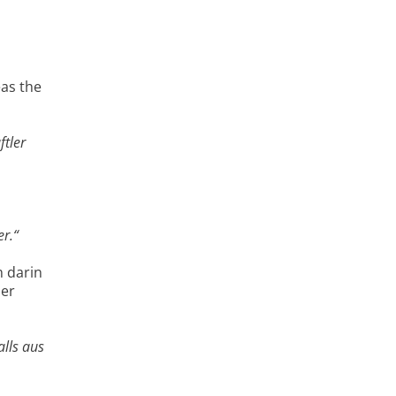
eas the
ftler
er.“
m darin
her
alls aus