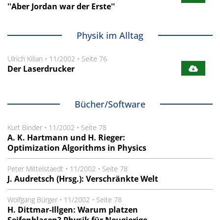
''Aber Jordan war der Erste''
Physik im Alltag
Ulrich Kilian
•
11/2002
•
Seite 76
Der Laserdrucker
Bücher/Software
Kurt Binder
•
11/2002
•
Seite 78
A. K. Hartmann und H. Rieger:
Optimization Algorithms in Physics
Peter Mittelstaedt
•
11/2002
•
Seite 78
J. Audretsch (Hrsg.): Verschränkte Welt
Wolfgang Bürger
•
11/2002
•
Seite 78
H. Dittmar-Illgen: Warum platzen