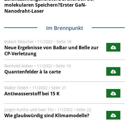
molekularen Speichern?Erster GaN-
Nanodraht-Laser
Im Brennpunkt
Robert Fleischer
•
11/2002
•
Seite 18
Neue Ergebnisse von BaBar und Belle zur
CP-Verletzung
Reinhold Walser
•
11/2002
•
Seite 19
Quantenfelder à la carte
Walter Oelert
•
11/2002
•
Seite 21
Antiwasserstoff bei 15 K
Jürgen Kurths und Sven Titz
•
11/2002
•
Seite 22
Wie glaubwürdig sind Klimamodelle?