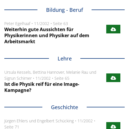
Bildung - Beruf
Peter Egelhaaf
•
11/2002
•
Seite 63
Weiterhin gute Aussichten für
Physikerinnen und Physiker auf dem
Arbeitsmarkt
Lehre
Ursula Kessels, Bettina Hannover, Melanie Rau und
Sigrun Schirner
•
11/2002
•
Seite 65
Ist die Physik reif für eine Image-
Kampagne?
Geschichte
Jürgen Ehlers und Engelbert Schücking
•
11/2002
•
Seite 71