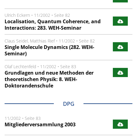
Ulrich Eckern
•
11/2002
•
Seite 82
Localisation, Quantum Coherence, and
Interactions: 283. WEH-Seminar
Claus Seidel, Matthias Rief
•
11/2002
•
Seite 82
Single Molecule Dynamics (282. WEH-
Seminar)
Olaf Lechtenfeld
•
11/2002
•
Seite 83
Grundlagen und neue Methoden der
theoretischen Physik: 8. WEH-
Doktorandenschule
DPG
11/2002
•
Seite 83
Mitgliederversammlung 2003