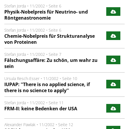
Stefan Jorda
•
11/2002
•
Seite 6
Physik-Nobelpreis für Neutrino- und
Röntgenastronomie
Stefan Jorda
•
11/2002
•
Seite 6
Chemie-Nobelpreis für Strukturanalyse
von Proteinen
Stefan Jorda
•
11/2002
•
Seite 7
Fälschungsaffäre: Zu schön, um wahr zu
sein
Ursula Resch-Esser
•
11/2002
•
Seite 10
IUPAP: ''There is no applied science, if
there is no science to apply''
Stefan Jorda
•
11/2002
•
Seite 11
FRM-II: keine Bedenken der USA
Alexander Pawlak
•
11/2002
•
Seite 12