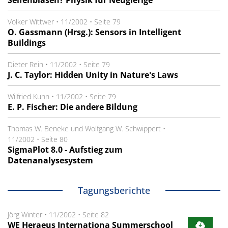
Seifenblasen? Physik für Neugierige
Volker Wittwer
•
11/2002
•
Seite 79
O. Gassmann (Hrsg.): Sensors in Intelligent
Buildings
Dieter Rein
•
11/2002
•
Seite 79
J. C. Taylor: Hidden Unity in Nature's Laws
Wilfried Kuhn
•
11/2002
•
Seite 79
E. P. Fischer: Die andere Bildung
Thomas W. Beneke und Wolfgang W. Schwippert
•
11/2002
•
Seite 80
SigmaPlot 8.0 - Aufstieg zum
Datenanalysesystem
Tagungsberichte
Jörg Winter
•
11/2002
•
Seite 82
WE Heraeus Internationa Summerschool