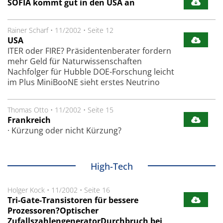
SOFIA kommt gut in den USA an
Rainer Scharf
•
11/2002
•
Seite 12
USA
ITER oder FIRE? Präsidentenberater fordern
mehr Geld für Naturwissenschaften
Nachfolger für Hubble DOE-Forschung leicht
im Plus MiniBooNE sieht erstes Neutrino
Thomas Otto
•
11/2002
•
Seite 15
Frankreich
· Kürzung oder nicht Kürzung?
High-Tech
Holger Kock
•
11/2002
•
Seite 16
Tri-Gate-Transistoren für bessere
Prozessoren?Optischer
ZufallszahlengeneratorDurchbruch bei