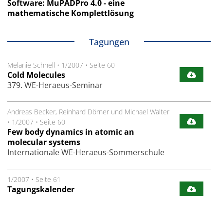
Software: MuPADPro 4.0 - eine
mathematische Komplettlösung
Tagungen
Melanie Schnell
•
1/2007
•
Seite 60
Cold Molecules
379. WE-Heraeus-Seminar
Andreas Becker, Reinhard Dörner und Michael Walter
•
1/2007
•
Seite 60
Few body dynamics in atomic an
molecular systems
Internationale WE-Heraeus-Sommerschule
1/2007
•
Seite 61
Tagungskalender