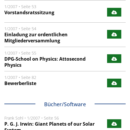
1/2007
•
Seite 53
Vorstandsratssitzung
1/2007
•
Seite 54
Einladung zur ordentlichen
Mitgliederversammlung
1/2007
•
Seite 55
DPG-School on Physics: Attosecond
Physics
1/2007
•
Seite 82
Bewerberliste
Bücher/Software
Frank Sohl
•
1/2007
•
Seite 56
P. G. J. Irwin: Giant Planets of our Solar
System