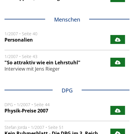
Menschen
1/2007
•
Seite 40
Personalien
1/2007
•
Seite 43
"So attraktiv wie ein Lehrstuhl"
Interview mit Jens Rieger
DPG
DPG
•
1/2007
•
Seite 44
Physik-Preise 2007
Stefan Jorda
•
1/2007
•
Seite 51
Kein Ruhmesblatt - Die DPG im 3. Reich