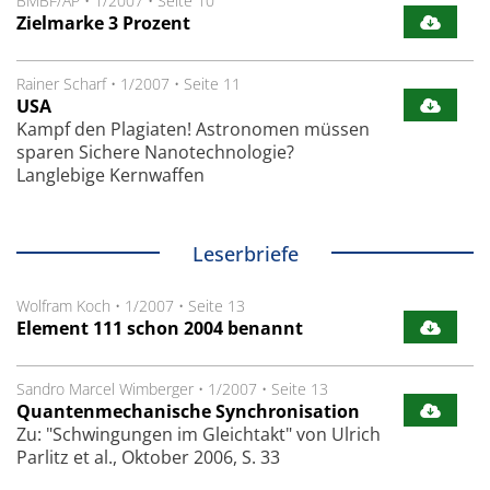
BMBF/AP
•
1/2007
•
Seite 10
Zielmarke 3 Prozent
Rainer Scharf
•
1/2007
•
Seite 11
USA
Kampf den Plagiaten! Astronomen müssen
sparen Sichere Nanotechnologie?
Langlebige Kernwaffen
Leserbriefe
Wolfram Koch
•
1/2007
•
Seite 13
Element 111 schon 2004 benannt
Sandro Marcel Wimberger
•
1/2007
•
Seite 13
Quantenmechanische Synchronisation
Zu: "Schwingungen im Gleichtakt" von Ulrich
Parlitz et al., Oktober 2006, S. 33