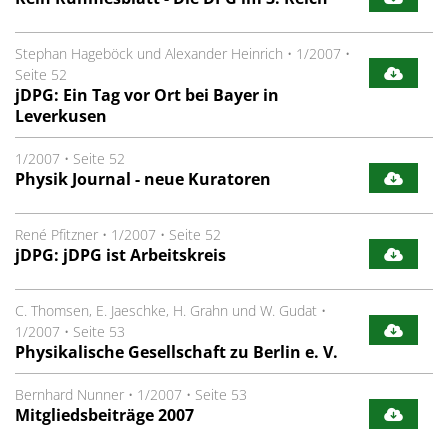
Stephan Hageböck und Alexander Heinrich
•
1/2007
•
Seite 52
jDPG: Ein Tag vor Ort bei Bayer in
Leverkusen
1/2007
•
Seite 52
Physik Journal - neue Kuratoren
René Pfitzner
•
1/2007
•
Seite 52
jDPG: jDPG ist Arbeitskreis
C. Thomsen, E. Jaeschke, H. Grahn und W. Gudat
•
1/2007
•
Seite 53
Physikalische Gesellschaft zu Berlin e. V.
Bernhard Nunner
•
1/2007
•
Seite 53
Mitgliedsbeiträge 2007