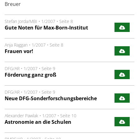
Breuer
Stefan Jorda/MBI
•
1/2007
•
Seite 8
Gute Noten für Max-Born-Institut
Anja Raggan
•
1/2007
•
Seite 8
Frauen vor!
DFG/AR
•
1/2007
•
Seite 9
Förderung ganz groß
DFG/AR
•
1/2007
•
Seite 9
Neue DFG-Sonderforschungsbereiche
Alexander Pawlak
•
1/2007
•
Seite 10
Astronomie an die Schulen