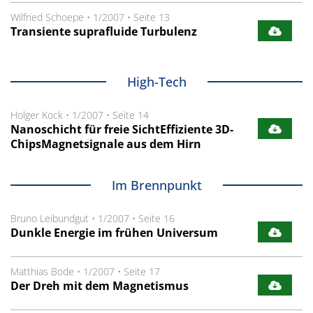
Wilfried Schoepe
•
1/2007
•
Seite 13
Transiente suprafluide Turbulenz
High-Tech
Holger Kock
•
1/2007
•
Seite 14
Nanoschicht für freie SichtEffiziente 3D-
ChipsMagnetsignale aus dem Hirn
Im Brennpunkt
Bruno Leibundgut
•
1/2007
•
Seite 16
Dunkle Energie im frühen Universum
Matthias Bode
•
1/2007
•
Seite 17
Der Dreh mit dem Magnetismus