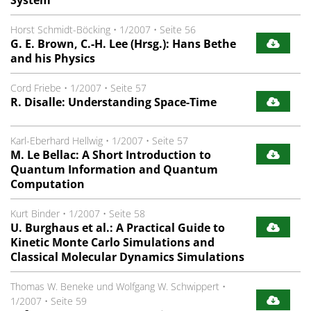
Horst Schmidt-Böcking
•
1/2007
•
Seite 56
G. E. Brown, C.-H. Lee (Hrsg.): Hans Bethe
and his Physics
Cord Friebe
•
1/2007
•
Seite 57
R. Disalle: Understanding Space-Time
Karl-Eberhard Hellwig
•
1/2007
•
Seite 57
M. Le Bellac: A Short Introduction to
Quantum Information and Quantum
Computation
Kurt Binder
•
1/2007
•
Seite 58
U. Burghaus et al.: A Practical Guide to
Kinetic Monte Carlo Simulations and
Classical Molecular Dynamics Simulations
Thomas W. Beneke und Wolfgang W. Schwippert
•
1/2007
•
Seite 59