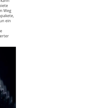
e kann
biete
dem Weg
npakete,
un ein
te
erter