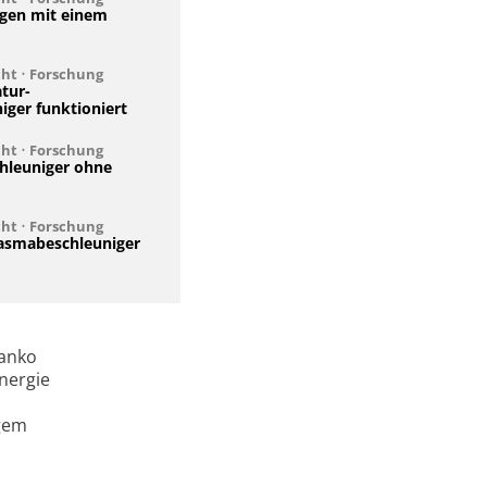
igen mit einem
cht
•
Forschung
atur-
iger funktioniert
cht
•
Forschung
hleuniger ohne
cht
•
Forschung
lasmabeschleuniger
Manko
Energie
ngem