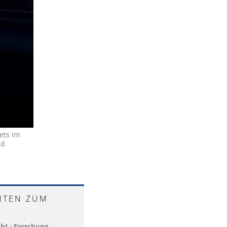
ets im
nd
HTEN ZUM
cht
•
Forschung