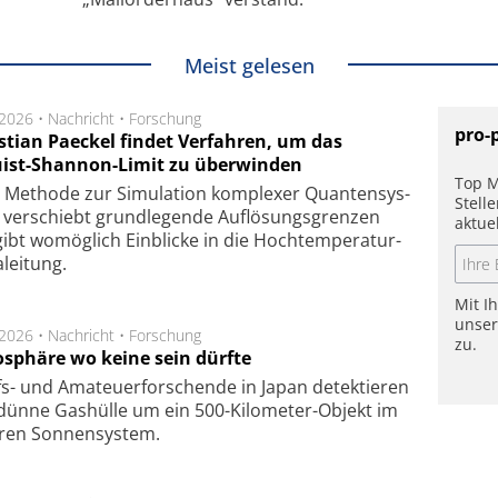
Meist gelesen
.2026 •
Nachricht
•
Forschung
pro-
stian Paeckel findet Verfahren, um das
ist-Shannon-Limit zu überwinden
Top M
Methode zur Simu­la­tion kom­ple­xer Quan­ten­sys­
Stell
 ver­schiebt grund­le­gen­de Auf­lösungs­gren­zen
aktue
ibt wo­mög­lich Ein­blicke in die Hoch­tempe­ra­tur­
lei­tung.
Mit I
unse
.2026 •
Nachricht
•
Forschung
zu.
sphäre wo keine sein dürfte
s- und Ama­teuer­for­schen­de in Japan de­tek­tie­ren
dün­ne Gas­hül­le um ein 500-Kilo­meter-Objekt im
­ren Son­nen­sys­tem.