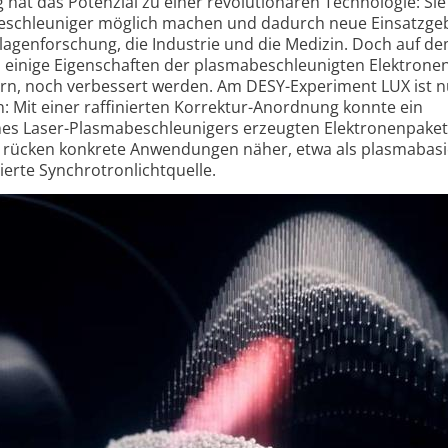
hat das Potenzial zu einer revolutionären Technologie: Si
eschleuniger möglich machen und dadurch neue Einsatzge
dlagenforschung, die Industrie und die Medizin. Doch auf 
inige Eigenschaften der plasmabeschleunigten Elektrone
fern, noch verbessert werden. Am DESY-Experiment LUX ist n
en: Mit einer raffinierten Korrektur-Anordnung konnte ein
ines Laser-Plasmabeschleunigers erzeugten Elektronenpake
 rücken konkrete Anwendungen näher, etwa als plasmabasi
ierte Synchrotronlichtquelle.