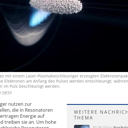
nes mit einem Laser-Plasmabeschleuniger erzeugten Elektronenpak
he Elektronen am Anfang des Pulses werden entschleunigt, währe
en im Puls beschleunigt werden.
/ DESY
ger nutzen zur
len, die in Resonatoren
WEITERE NACHRIC
bertragen Energie auf
THEMA
d treiben sie an. Um hohe
zahlreiche Resonatoren
30.08.2024 •
Nachri