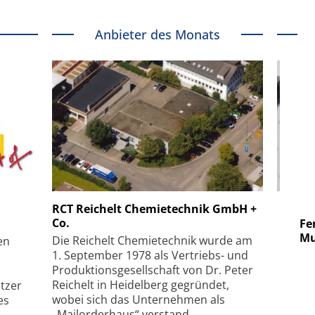
Anbieter des Monats
 GmbH
SmarAct GmbH
RCT Reichelt Chemietechnik GmbH +
Co.
uper-
Elektronenmikroskopie auf
Fem
hanismus
kleinstem Raum
Mu
Die Reichelt Chemietechnik wurde am
en
1. September 1978 als Vertriebs- und
Produktionsgesellschaft von Dr. Peter
Reichelt in Heidelberg gegründet,
tzer
wobei sich das Unternehmen als
es
„Mailorderhaus“ verstand.