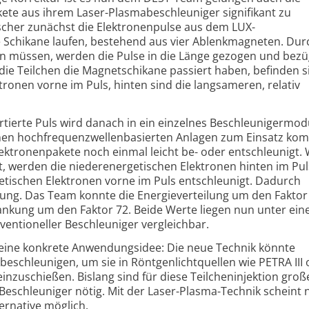
ete aus ihrem Laser-Plasmabeschleuniger signifikant zu
scher zunächst die Elektronenpulse aus dem LUX-
 Schikane laufen, bestehend aus vier Ablenkmagneten. Dur
 müssen, werden die Pulse in die Länge gezogen und bezü
die Teilchen die Magnetschikane passiert haben, befinden s
tronen vorne im Puls, hinten sind die langsameren, relativ
rtierte Puls wird danach in ein einzelnes Beschleunigermod
rnen hochfrequenzwellenbasierten Anlagen zum Einsatz kom
ektronenpakete noch einmal leicht be- oder entschleunigt.
, werden die niederenergetischen Elektronen hinten im Pul
tischen Elektronen vorne im Puls entschleunigt. Dadurch
ilung. Das Team konnte die Energieverteilung um den Faktor
ankung um den Faktor 72. Beide Werte liegen nun unter ei
ventioneller Beschleuniger vergleichbar.
eine konkrete Anwendungsidee: Die neue Technik könnte
eschleunigen, um sie in Röntgenlichtquellen wie PETRA III 
inzuschießen. Bislang sind für diese Teilcheninjektion gro
Beschleuniger nötig. Mit der Laser-Plasma-Technik scheint 
rnative möglich.