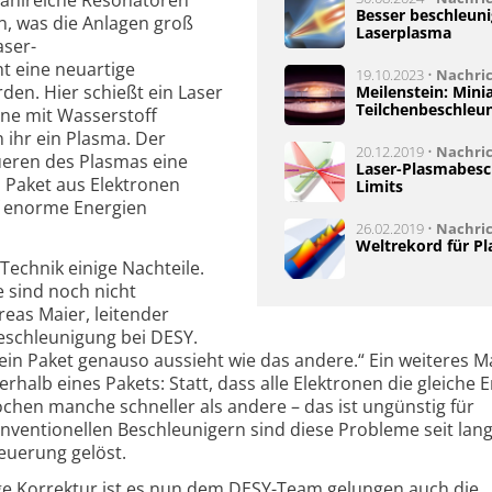
Besser beschleun
n, was die Anlagen groß
Laserplasma
aser-
t eine neuartige
19.10.2023 •
Nachri
den. Hier schießt ein Laser
Meilenstein: Mini
Teilchenbeschleun
eine mit Wasserstoff
n ihr ein Plasma. Der
20.12.2019 •
Nachri
eren des Plasmas eine
Laser-Plasmabesc
n Paket aus Elektronen
Limits
f enorme Energien
26.02.2019 •
Nachri
Weltrekord für P
 Technik einige Nachteile.
 sind noch nicht
reas Maier, leitender
eschleunigung bei DESY.
in Paket genauso aussieht wie das andere.“ Ein weiteres 
nerhalb eines Pakets: Statt, dass alle Elektronen die gleiche 
rochen manche schneller als andere – das ist ungünstig für
entionellen Beschleunigern sind diese Probleme seit la
euerung gelöst.
ige Korrektur ist es nun dem DESY-Team gelungen auch die