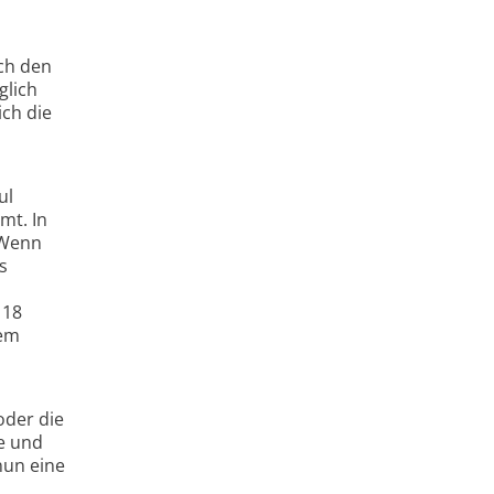
ch den
glich
ich die
ul
mt. In
 Wenn
s
 18
nem
oder die
ße und
nun eine