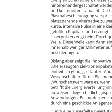
hintereinandergeschaltet werde
und kostenintensiv macht. Die L
Plasmabeschleunigung versprich
platzsparende Alternative zu wer
kurze, intensive Pulse in eine kl
gefüllten Kapillare und erzeugt i
Laserpuls erzeugt beim Durchqu
Welle. Diese Welle kann dann ei
innerhalb weniger Millimeter au
beschleunigen.
Bislang aber zeigt die innovative
„Die erzeugten Elektronenpakete
einheitlich genug“, erläutert And
Wissenschaftler für die Plasmab
„Wünschenswert wäre es, wenn e
betrifft die Energieverteilung in
aufweisen, fliegen bildlich gesp
Anwendungen. Bei modernen konv
durch eine geschickte Anlagenst
Durch eine ausgefeilte zweistuf