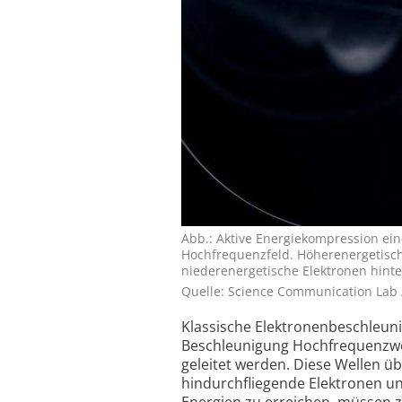
Abb.: Aktive Energiekompression ei
Hochfrequenzfeld. Höherenergetisc
niederenergetische Elektronen hint
Quelle: Science Communication Lab 
Klassische Elektronenbeschleuni
Beschleunigung Hochfrequenzwel
geleitet werden. Diese Wellen ü
hindurchfliegende Elektronen un
Energien zu erreichen, müssen 