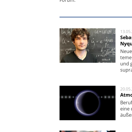
13.05
Seba
Nyqu
Neue 
te­me
und g
supra­
20.05
Atmo
Beruf
eine 
äu­ße