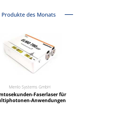
Produkte des Monats
Menlo Systems GmbH
RCT Reichelt Chemietechnik
tosekunden-Faserlaser für
Ein Unternehmen für I
ltiphotonen-Anwendungen